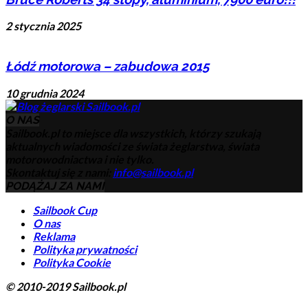
2 stycznia 2025
Łódź motorowa – zabudowa 2015
10 grudnia 2024
O NAS
Sailbook.pl to miejsce dla wszystkich, którzy szukają
aktualnych wiadomości ze świata żeglarstwa, świata
motorowodniactwa i nie tylko.
Skontaktuj się z nami:
info@sailbook.pl
PODĄŻAJ ZA NAMI
Sailbook Cup
O nas
Reklama
Polityka prywatności
Polityka Cookie
© 2010-2019 Sailbook.pl