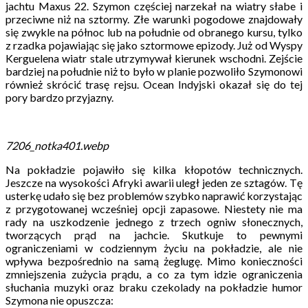
jachtu Maxus 22. Szymon częściej narzekał na wiatry słabe i
przeciwne niż na sztormy. Złe warunki pogodowe znajdowały
się zwykle na północ lub na południe od obranego kursu, tylko
z rzadka pojawiając się jako sztormowe epizody. Już od Wyspy
Kerguelena wiatr stale utrzymywał kierunek wschodni. Zejście
bardziej na południe niż to było w planie pozwoliło Szymonowi
również skrócić trasę rejsu. Ocean Indyjski okazał się do tej
pory bardzo przyjazny.
7206_notka401.webp
Na pokładzie pojawiło się kilka kłopotów technicznych.
Jeszcze na wysokości Afryki awarii uległ jeden ze sztagów. Tę
usterkę udało się bez problemów szybko naprawić korzystając
z przygotowanej wcześniej opcji zapasowe. Niestety nie ma
rady na uszkodzenie jednego z trzech ogniw słonecznych,
tworzących prąd na jachcie. Skutkuje to pewnymi
ograniczeniami w codziennym życiu na pokładzie, ale nie
wpływa bezpośrednio na samą żeglugę. Mimo konieczności
zmniejszenia zużycia prądu, a co za tym idzie ograniczenia
słuchania muzyki oraz braku czekolady na pokładzie humor
Szymona nie opuszcza: