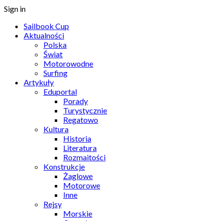
Sign in
Sailbook Cup
Aktualności
Polska
Świat
Motorowodne
Surfing
Artykuły
Eduportal
Porady
Turystycznie
Regatowo
Kultura
Historia
Literatura
Rozmaitości
Konstrukcje
Żaglowe
Motorowe
Inne
Rejsy
Morskie