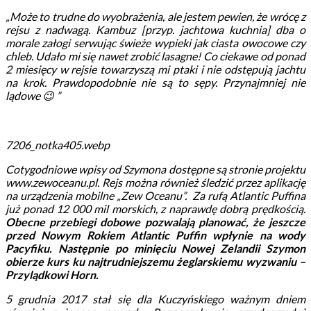
„Może to trudne do wyobrażenia, ale jestem pewien, że wrócę z
rejsu z nadwagą. Kambuz [przyp. jachtowa kuchnia] dba o
morale załogi serwując świeże wypieki jak ciasta owocowe czy
chleb. Udało mi się nawet zrobić lasagne! Co ciekawe od ponad
2 miesięcy w rejsie towarzyszą mi ptaki i nie odstępują jachtu
na krok. Prawdopodobnie nie są to sępy. Przynajmniej nie
lądowe 😉 ”
7206_notka405.webp
Cotygodniowe wpisy od Szymona dostępne są stronie projektu
www.zewoceanu.pl. Rejs można również śledzić przez aplikację
na urządzenia mobilne „Zew Oceanu”. Za rufą Atlantic Puffina
już ponad 12 000 mil morskich, z naprawdę dobrą prędkością.
Obecne przebiegi dobowe pozwalają planować, że jeszcze
przed Nowym Rokiem Atlantic Puffin wpłynie na wody
Pacyfiku. Następnie po minięciu Nowej Zelandii Szymon
obierze kurs ku najtrudniejszemu żeglarskiemu wyzwaniu –
Przylądkowi Horn.
5 grudnia 2017 stał się dla Kuczyńskiego ważnym dniem