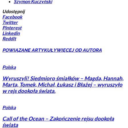
Szymon Kuczyński
Udostępnij
Facebook
Twitter
Pinterest
Linkedin
ReddIt
POWIĄZANE ARTYKUŁY
WIĘCEJ OD AUTORA
Polska
Wyruszyli! Siedmioro śmiałków – Magda, Hannah,
Marta, Tomek, Michał, Łukasz i Błażej – wyruszyło
w rejs dookoła świata.
Polska
Call of the Ocean – Zakończenie rejsu dookoła
świata