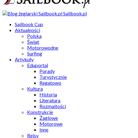
Sailbook.pl
Sailbook Cup
Aktualności
Polska
Świat
Motorowodne
Surfing
Artykuły
Eduportal
Porady
Turystycznie
Regatowo
Kultura
Historia
Literatura
Rozmaitości
Konstrukcje
Żaglowe
Motorowe
Inne
Rejsy