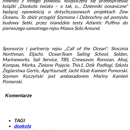
również z innego powodu. Rozpoczęła się przedsprzedaż
książki „Dookoła świata – o tak, o… Dzienniki oceaniczne”
będącej opowieścią o dotychczasowych projektach Zew
Oceanu. To zbiór przygód Szymona i Dobrochny od pomysłu
budowy Setki, przez islandzkie testy Atlantic Puffina do
pierwszego samotnego rejsu Maxus Solo Around.
Sponsorzy i partnerzy rejsu „Call of the Ocean”: Stocznia
Northman, Eljacht. OceanTeam Sailing School, Selden,
Marineworks, Sail Service, TBS, Crewsaver, Ronstan, Ahoj,
Kompas, Morka, Zielone Pojęcie, This1, Dzik Podłogi, Szkoła
Żeglarstwa Gertis, AppYourself, Jacht Klub Kamień Pomorski.
Szymon Kuczyński jest ambasadorem Mariny Kamień
Pomorski.
Komentarze
TAGI
dookoła