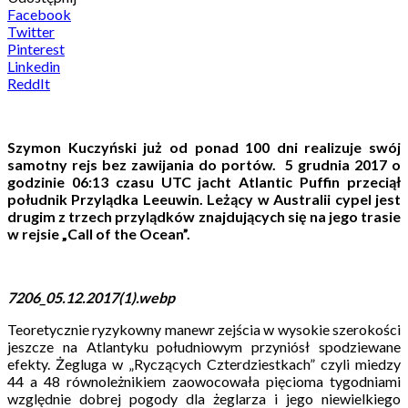
Facebook
Twitter
Pinterest
Linkedin
ReddIt
Szymon Kuczyński już od ponad 100 dni realizuje swój
samotny rejs bez zawijania do portów. 5 grudnia 2017 o
godzinie 06:13 czasu UTC jacht Atlantic Puffin przeciął
południk Przylądka Leeuwin. Leżący w Australii cypel jest
drugim z trzech przylądków znajdujących się na jego trasie
w rejsie „Call of the Ocean”.
7206_05.12.2017(1).webp
Teoretycznie ryzykowny manewr zejścia w wysokie szerokości
jeszcze na Atlantyku południowym przyniósł spodziewane
efekty. Żegluga w „Ryczących Czterdziestkach” czyli miedzy
44 a 48 równoleżnikiem zaowocowała pięcioma tygodniami
względnie dobrej pogody dla żeglarza i jego niewielkiego