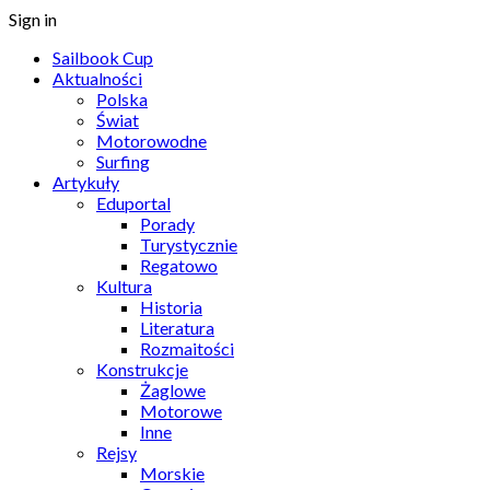
Sign in
Sailbook Cup
Aktualności
Polska
Świat
Motorowodne
Surfing
Artykuły
Eduportal
Porady
Turystycznie
Regatowo
Kultura
Historia
Literatura
Rozmaitości
Konstrukcje
Żaglowe
Motorowe
Inne
Rejsy
Morskie