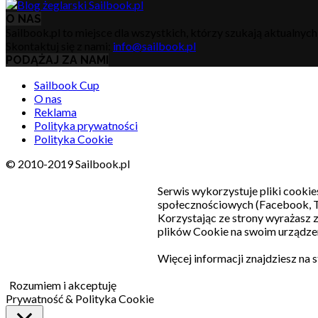
O NAS
Sailbook.pl to miejsce dla wszystkich, którzy szukają aktualnyc
Skontaktuj się z nami:
info@sailbook.pl
PODĄŻAJ ZA NAMI
Sailbook Cup
O nas
Reklama
Polityka prywatności
Polityka Cookie
© 2010-2019 Sailbook.pl
Serwis wykorzystuje pliki cookie
społecznościowych (Facebook, T
Korzystając ze strony wyrażasz
plików Cookie na swoim urządzen
Więcej informacji znajdziesz na 
Rozumiem i akceptuję
Prywatność & Polityka Cookie