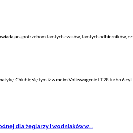
dpowiadajacą potrzebom tamtych czasów, tamtych odbiorników, czyli
omatykę. Chlubię się tym iż w moim Volkswagenie LT28 turbo 6 cyl
dnej dla żeglarzy i wodniaków w...