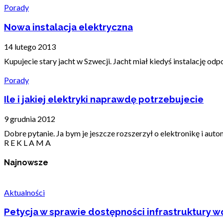
Porady
Nowa instalacja elektryczna
14 lutego 2013
Kupujecie stary jacht w Szwecji. Jacht miał kiedyś instalację o
Porady
Ile i jakiej elektryki naprawdę potrzebujecie
9 grudnia 2012
Dobre pytanie. Ja bym je jeszcze rozszerzył o elektronikę i aut
R E K L A M A
Najnowsze
Aktualności
Petycja w sprawie dostępności infrastruktury wo