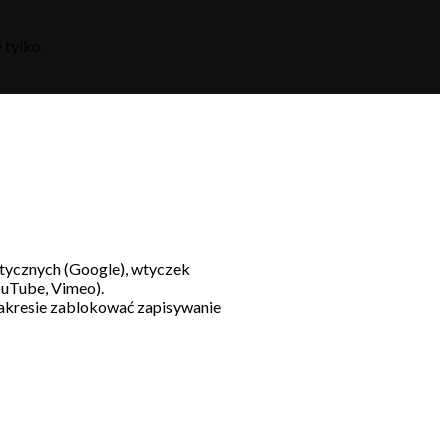
 tylko.
litycznych (Google), wtyczek
ouTube, Vimeo).
akresie zablokować zapisywanie