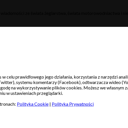
h wiadomości ze świata żeglarstwa, świata motorowodniactwa i nie
s w celu prawidłowego jego działania, korzystania z narzędzi ana
witter), systemu komentarzy (Facebook), odtwarzacza wideo (Y
 zgodę na wykorzystywanie plików cookies. Możesz we własnym z
iu w ustawieniach przeglądarki.
stronach:
Polityka Cookie
|
Polityka Prywatności