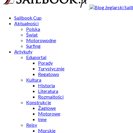
Sailbook Cup
Aktualności
Polska
Świat
Motorowodne
Surfing
Artykuły
Eduportal
Porady
Turystycznie
Regatowo
Kultura
Historia
Literatura
Rozmaitości
Konstrukcje
Żaglowe
Motorowe
Inne
Rejsy
Morskie