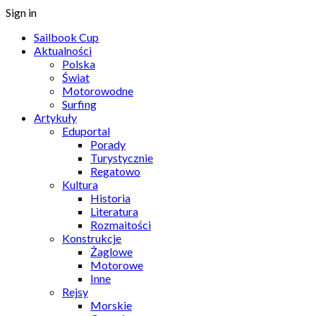
Sign in
Sailbook Cup
Aktualności
Polska
Świat
Motorowodne
Surfing
Artykuły
Eduportal
Porady
Turystycznie
Regatowo
Kultura
Historia
Literatura
Rozmaitości
Konstrukcje
Żaglowe
Motorowe
Inne
Rejsy
Morskie