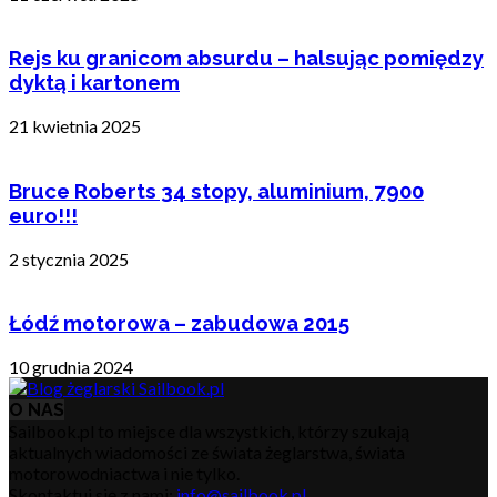
Rejs ku granicom absurdu – halsując pomiędzy
dyktą i kartonem
21 kwietnia 2025
Bruce Roberts 34 stopy, aluminium, 7900
euro!!!
2 stycznia 2025
Łódź motorowa – zabudowa 2015
10 grudnia 2024
O NAS
Sailbook.pl to miejsce dla wszystkich, którzy szukają
aktualnych wiadomości ze świata żeglarstwa, świata
motorowodniactwa i nie tylko.
Skontaktuj się z nami:
info@sailbook.pl