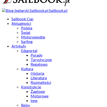
Sailbook.pl
Sailbook Cup
Aktualności
Polska
Świat
Motorowodne
Surfing
Artykuły
Eduportal
Porady
Turystycznie
Regatowo
Kultura
Historia
Literatura
Rozmaitości
Konstrukcje
Żaglowe
Motorowe
Inne
Rejsy