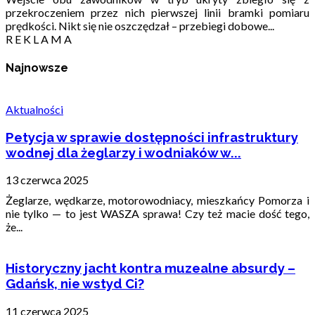
przekroczeniem przez nich pierwszej linii bramki pomiaru
prędkości. Nikt się nie oszczędzał – przebiegi dobowe...
R E K L A M A
Najnowsze
Aktualności
Petycja w sprawie dostępności infrastruktury
wodnej dla żeglarzy i wodniaków w...
13 czerwca 2025
Żeglarze, wędkarze, motorowodniacy, mieszkańcy Pomorza i
nie tylko — to jest WASZA sprawa! Czy też macie dość tego,
że...
Historyczny jacht kontra muzealne absurdy –
Gdańsk, nie wstyd Ci?
11 czerwca 2025