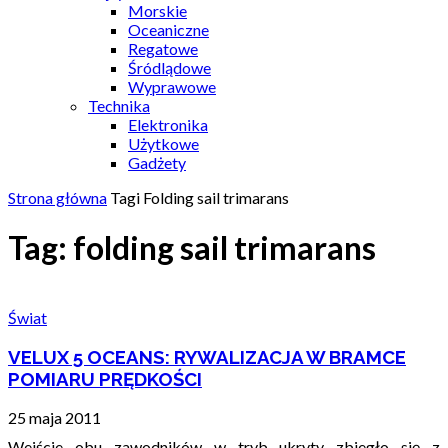
Morskie
Oceaniczne
Regatowe
Śródlądowe
Wyprawowe
Technika
Elektronika
Użytkowe
Gadżety
Strona główna
Tagi
Folding sail trimarans
Tag: folding sail trimarans
Świat
VELUX 5 OCEANS: RYWALIZACJA W BRAMCE
POMIARU PRĘDKOŚCI
25 maja 2011
Wejście obu zawodników w tryb ukryty zbiegło się z