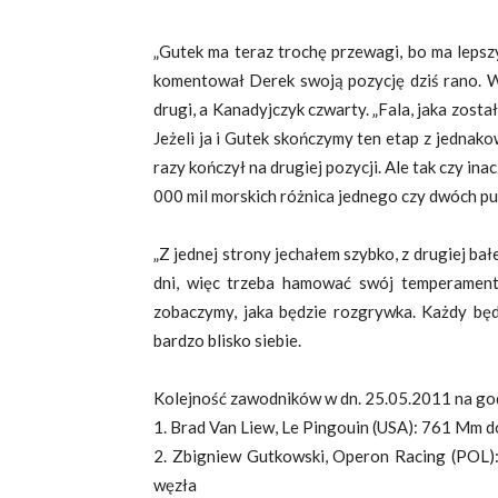
„Gutek ma teraz trochę przewagi, bo ma lepszy
komentował Derek swoją pozycję dziś rano. W
drugi, a Kanadyjczyk czwarty. „Fala, jaka zosta
Jeżeli ja i Gutek skończymy ten etap z jednak
razy kończył na drugiej pozycji. Ale tak czy in
000 mil morskich różnica jednego czy dwóch pu
„Z jednej strony jechałem szybko, z drugiej bał
dni, więc trzeba hamować swój temperament,
zobaczymy, jaka będzie rozgrywka. Każdy bę
bardzo blisko siebie.
Kolejność zawodników w dn. 25.05.2011 na god
1. Brad Van Liew, Le Pingouin (USA): 761 Mm do
2. Zbigniew Gutkowski, Operon Racing (POL): 
węzła