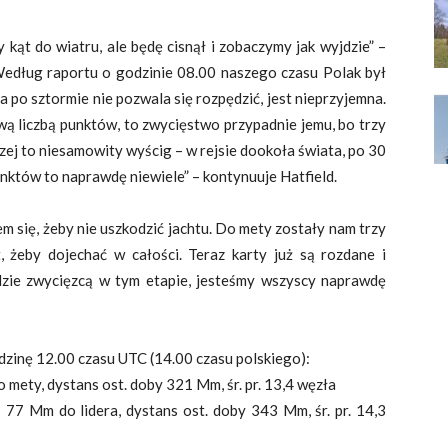
 kąt do wiatru, ale będę cisnął i zobaczymy jak wyjdzie” –
edług raportu o godzinie 08.00 naszego czasu Polak był
ła po sztormie nie pozwala się rozpędzić, jest nieprzyjemna.
ową liczbą punktów, to zwycięstwo przypadnie jemu, bo trzy
aczej to niesamowity wyścig – w rejsie dookoła świata, po 30
nktów to naprawdę niewiele” – kontynuuje Hatfield.
em się, żeby nie uszkodzić jachtu. Do mety zostały nam trzy
 żeby dojechać w całości. Teraz karty już są rozdane i
dzie zwycięzcą w tym etapie, jesteśmy wszyscy naprawdę
zinę 12.00 czasu UTC (14.00 czasu polskiego):
 mety, dystans ost. doby 321 Mm, śr. pr. 13,4 węzła
77 Mm do lidera, dystans ost. doby 343 Mm, śr. pr. 14,3