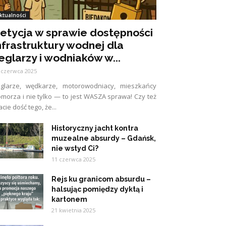
ktualności
etycja w sprawie dostępności
nfrastruktury wodnej dla
eglarzy i wodniaków w...
 czerwca 2025
eglarze, wędkarze, motorowodniacy, mieszkańcy
morza i nie tylko — to jest WASZA sprawa! Czy też
cie dość tego, że...
Historyczny jacht kontra
muzealne absurdy – Gdańsk,
nie wstyd Ci?
11 czerwca 2025
Rejs ku granicom absurdu –
halsując pomiędzy dyktą i
kartonem
21 kwietnia 2025