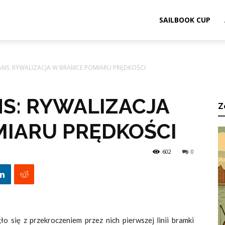
ook.pl
SAILBOOK CUP
ANS: RYWALIZACJA W BRAMCE POMIARU PRĘDKOŚCI
NS: RYWALIZACJA
Z
IARU PRĘDKOŚCI
602
0
 się z przekroczeniem przez nich pierwszej linii bramki