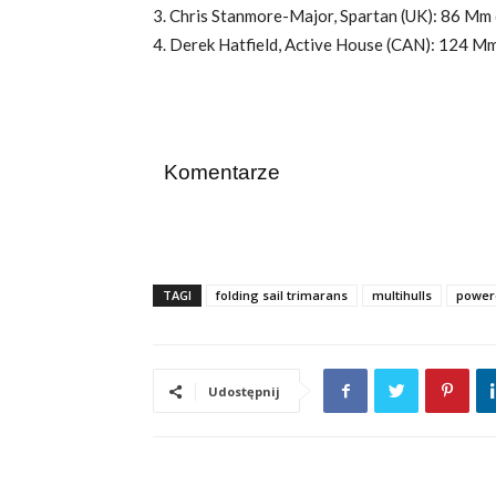
3. Chris Stanmore-Major, Spartan (UK): 86 Mm d
4. Derek Hatfield, Active House (CAN): 124 Mm 
Komentarze
TAGI
folding sail trimarans
multihulls
power
Udostępnij