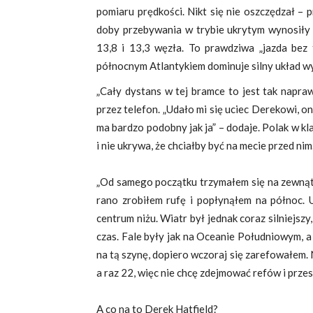
pomiaru prędkości. Nikt się nie oszczędzał –
doby przebywania w trybie ukrytym wynosiły 
13,8 i 13,3 węzła. To prawdziwa „jazda bez 
północnym Atlantykiem dominuje silny układ w
„Cały dystans w tej bramce to jest tak napra
przez telefon. „Udało mi się uciec Derekowi, o
ma bardzo podobny jak ja” – dodaje. Polak w k
i nie ukrywa, że chciałby być na mecie przed nim
„Od samego początku trzymałem się na zewnątr
rano zrobiłem rufę i popłynąłem na północ. 
centrum niżu. Wiatr był jednak coraz silniejsz
czas. Fale były jak na Oceanie Południowym, a
na tą szynę, dopiero wczoraj się zarefowałem. 
a raz 22, więc nie chcę zdejmować refów i przes
A co na to Derek Hatfield?