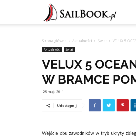
Sailb
Strona główna
Aktualności
Świat
VELUX 5 OCE
Aktualności
Świat
VELUX 5 OCEA
W BRAMCE POM
25 maja 2011
Udostępnij
Wejście obu zawodników w tryb ukryty zbiegło