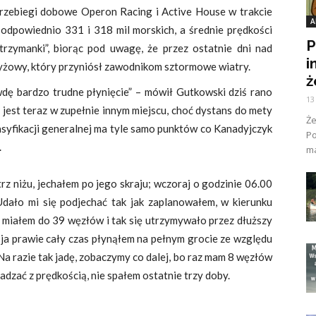
 przebiegi dobowe Operon Racing i Active House w trakcie
A
odpowiednio 331 i 318 mil morskich, a średnie prędkości
P
trzymanki”, biorąc pod uwagę, że przez ostatnie dni nad
i
yżowy, który przyniósł zawodnikom sztormowe wiatry.
ż
wdę bardzo trudne płynięcie” – mówił Gutkowski dziś rano
13
n jest teraz w zupełnie innym miejscu, choć dystans do mety
Ż
lasyfikacji generalnej ma tyle samo punktów co Kanadyjczyk
Po
.
ma
z niżu, jechałem po jego skraju; wczoraj o godzinie 06.00
Udało mi się podjechać tak jak zaplanowałem, w kierunku
y, miałem do 39 węzłów i tak się utrzymywało przez dłuższy
 ja prawie cały czas płynąłem na pełnym grocie ze względu
Na razie tak jadę, zobaczymy co dalej, bo raz mam 8 węzłów
adzać z prędkością, nie spałem ostatnie trzy doby.