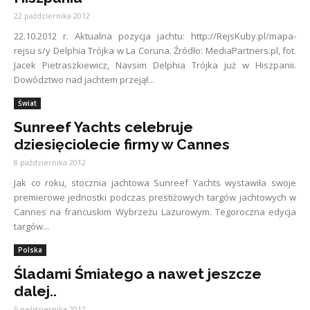
22 października 2012
22.10.2012 r. Aktualna pozycja jachtu: http://RejsKuby.pl/mapa-
rejsu s/y Delphia Trójka w La Coruna. Źródło: MediaPartners.pl, fot.
Jacek Pietraszkiewicz, Navsim Delphia Trójka już w Hiszpanii.
Dowództwo nad jachtem przejął...
Świat
Sunreef Yachts celebruje
dziesięciolecie firmy w Cannes
8 października 2012
Jak co roku, stocznia jachtowa Sunreef Yachts wystawiła swoje
premierowe jednostki podczas prestiżowych targów jachtowych w
Cannes na francuskim Wybrzeżu Lazurowym. Tegoroczna edycja
targów...
Polska
Śladami Śmiałego a nawet jeszcze
dalej..
5 października 2012