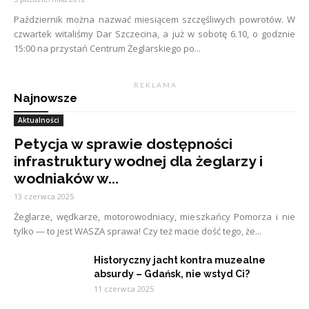
Październik można nazwać miesiącem szczęśliwych powrotów. W
czwartek witaliśmy Dar Szczecina, a już w sobotę 6.10, o godznie
15:00 na przystań Centrum Żeglarskiego po...
R E K L A M A
Najnowsze
Aktualności
Petycja w sprawie dostępności
infrastruktury wodnej dla żeglarzy i
wodniaków w...
13 czerwca 2025
Żeglarze, wędkarze, motorowodniacy, mieszkańcy Pomorza i nie
tylko — to jest WASZA sprawa! Czy też macie dość tego, że...
Historyczny jacht kontra muzealne
absurdy – Gdańsk, nie wstyd Ci?
11 czerwca 2025