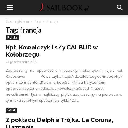
Strona główna
Tagi
Francja
Tag: francja
Polska
Kpt. Kowalczyk i s/y CALBUD w
Kołobrzegu
23 października 2012
Zapraszamy na opowieść o niezwykłym atlantyckim rejsie kpt
Radosława Kowalczyka.http://rck.kolobrzeg.eu/index.php?
option=com_content&view=article&id=414:za-horyzontem-
opowieci-kapitana-radosawa-kowalczyka&catid=1:latest-
news&Itemid=1Już w najbliższy piątek zapraszamy na pierwsze w
tym roku szkolnym spotkanie z cyklu "Za...
Świat
Z pokładu Delphia Trójka. La Coruna,
Hiszpania