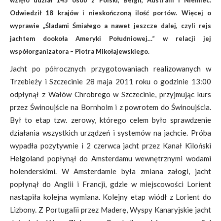
wzięło udział 145 osób z Polski, Belgii, Australii i Niemiec.
Odwiedził 18 krajów i nieskończoną ilość portów. Więcej o
wyprawie „Śladami Śmiałego a nawet jeszcze dalej, czyli rejs
jachtem dookoła Ameryki Południowej…” w relacji jej
współorganizatora – Piotra Mikołajewskiego.
Jacht po półrocznych przygotowaniach realizowanych w
Trzebieży i Szczecinie 28 maja 2011 roku o godzinie 13:00
odpłynął z Wałów Chrobrego w Szczecinie, przyjmując kurs
przez Świnoujście na Bornholm i z powrotem do Świnoujścia.
Był to etap tzw. zerowy, którego celem było sprawdzenie
działania wszystkich urządzeń i systemów na jachcie. Próba
wypadła pozytywnie i 2 czerwca jacht przez Kanał Kiloński
Helgoland popłynął do Amsterdamu wewnętrznymi wodami
holenderskimi. W Amsterdamie była zmiana załogi, jacht
popłynął do Anglii i Francji, gdzie w miejscowości Lorient
nastąpiła kolejna wymiana. Kolejny etap wiódł z Lorient do
Lizbony. Z Portugalii przez Maderę, Wyspy Kanaryjskie jacht