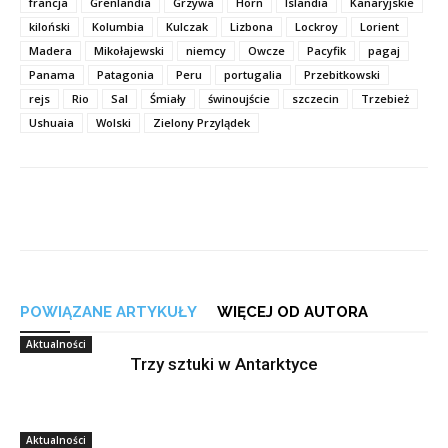
francja
Grenlandia
Grzywa
Horn
Islandia
Kanaryjskie
kiloński
Kolumbia
Kulczak
Lizbona
Lockroy
Lorient
Madera
Mikołajewski
niemcy
Owcze
Pacyfik
pagaj
Panama
Patagonia
Peru
portugalia
Przebitkowski
rejs
Rio
Sal
Śmiały
świnoujście
szczecin
Trzebież
Ushuaia
Wolski
Zielony Przylądek
POWIĄZANE ARTYKUŁY
WIĘCEJ OD AUTORA
Aktualności
Trzy sztuki w Antarktyce
Aktualności