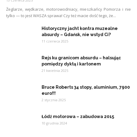
13 czerwca 2025
Żeglarze, wędkarze, motorowodniacy, mieszkańcy Pomorza i nie
tylko — to jest WASZA sprawa! Czy też macie dość tego, że...
Historyczny jacht kontra muzealne
absurdy – Gdańsk, nie wstyd Ci?
11 czerwca 2025
Rejs ku granicom absurdu – halsując
pomiędzy dyktą i kartonem
21 kwietnia 2025
Bruce Roberts 34 stopy, aluminium, 7900
euro!!!
2 stycznia 2025
Łódź motorowa – zabudowa 2015
10 grudnia 2024