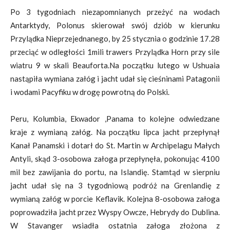
Po 3 tygodniach niezapomnianych przeżyć na wodach
Antarktydy, Polonus skierował swój dziób w kierunku
Przylądka Nieprzejednanego, by 25 stycznia o godzinie 17.28
przeciąć w odległości 1mili trawers Przylądka Horn przy sile
wiatru 9 w skali Beauforta.Na początku lutego w Ushuaia
nastąpiła wymiana załóg i jacht udał się cieśninami Patagonii
i wodami Pacyfiku w drogę powrotną do Polski.
Peru, Kolumbia, Ekwador ,Panama to kolejne odwiedzane
kraje z wymianą załóg. Na początku lipca jacht przepłynął
Kanał Panamski i dotarł do St. Martin w Archipelagu Małych
Antyli, skąd 3-osobowa załoga przepłynęła, pokonując 4100
mil bez zawijania do portu, na Islandię. Stamtąd w sierpniu
jacht udał się na 3 tygodniową podróż na Grenlandię z
wymianą załóg w porcie Keflavik. Kolejna 8-osobowa załoga
poprowadziła jacht przez Wyspy Owcze, Hebrydy do Dublina.
W Stavanger wsiadła ostatnia załoga złożona z