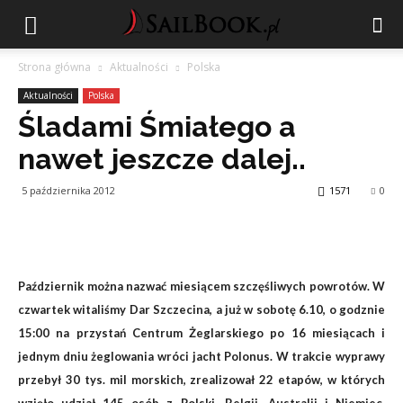
Strona główna
Aktualności
Polska
Aktualności
Polska
Śladami Śmiałego a
nawet jeszcze dalej..
5 października 2012
1571
0
Październik można nazwać miesiącem szczęśliwych powrotów. W
czwartek witaliśmy Dar Szczecina, a już w sobotę 6.10, o godznie
15:00 na przystań Centrum Żeglarskiego po 16 miesiącach i
jednym dniu żeglowania wróci jacht Polonus. W trakcie wyprawy
przebył 30 tys. mil morskich, zrealizował 22 etapów, w których