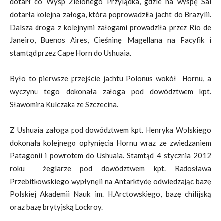
dotarł do Wysp Zielonego Przylądka, gdzie na wyspę Sal
dotarła kolejna załoga, która poprowadziła jacht do Brazylii.
Dalsza droga z kolejnymi załogami prowadziła przez Rio de
Janeiro, Buenos Aires, Cieśninę Magellana na Pacyfik i
stamtąd przez Cape Horn do Ushuaia.
Było to pierwsze przejście jachtu Polonus wokół Hornu, a
wyczynu tego dokonała załoga pod dowództwem kpt.
Sławomira Kulczaka ze Szczecina.
Z Ushuaia załoga pod dowództwem kpt. Henryka Wolskiego
dokonała kolejnego opłynięcia Hornu wraz ze zwiedzaniem
Patagonii i powrotem do Ushuaia. Stamtąd 4 stycznia 2012
roku żeglarze pod dowództwem kpt. Radosława
Przebitkowskiego wypłynęli na Antarktydę odwiedzając bazę
Polskiej Akademii Nauk im. H.Arctowskiego, bazę chilijską
oraz bazę brytyjską Lockroy.