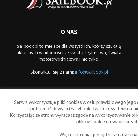
O NAS
Sailbook.pl to miejsce dla wszystkich, którzy szukają
aktualnych wiadomości ze świata żeglarstwa, świata
motorowodniactwa i nie tylko.
Skontaktuj się z nami:
info@sailbook.pl
PODĄŻAJ ZA NAMI
Serwis wykorzystuje pliki cookies w celu prawidłowego jego d
społecznościowych (Facebook, Twitter), systemu kom
Korzystając ze strony wyrażasz zgodę na wykorzystywanie pl
plików Cookie na swoim urządz
Więcej informacji znajdziesz na strona
Sailbook Cup
O nas
Reklama
Polityka prywatności