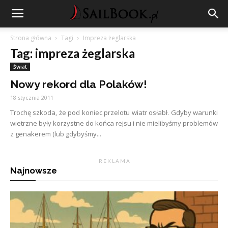
Strona główna
Tagi
Impreza żeglarska
Tag: impreza żeglarska
Świat
Nowy rekord dla Polaków!
18 stycznia 2011
Trochę szkoda, że pod koniec przelotu wiatr osłabł. Gdyby warunki
wietrzne były korzystne do końca rejsu i nie mielibyśmy problemów
z genakerem (lub gdybyśmy...
R E K L A M A
Najnowsze