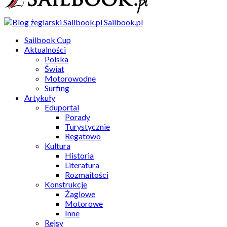
Sailbook.pl
Sailbook Cup
Aktualności
Polska
Świat
Motorowodne
Surfing
Artykuły
Eduportal
Porady
Turystycznie
Regatowo
Kultura
Historia
Literatura
Rozmaitości
Konstrukcje
Żaglowe
Motorowe
Inne
Rejsy