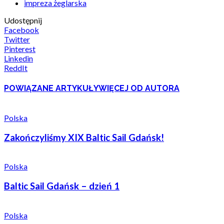
impreza żeglarska
Udostępnij
Facebook
Twitter
Pinterest
Linkedin
ReddIt
POWIĄZANE ARTYKUŁY
WIĘCEJ OD AUTORA
Polska
Zakończyliśmy XIX Baltic Sail Gdańsk!
Polska
Baltic Sail Gdańsk – dzień 1
Polska