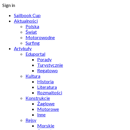
Sign in
Sailbook Cup
Aktualności
Polska
Świat
Motorowodne
Surfing
Artykuły
Eduportal
Porady
Turystycznie
Regatowo
Kultura
Historia
Literatura
Rozmaitości
Konstrukcje
Żaglowe
Motorowe
Inne
Rejsy
Morskie