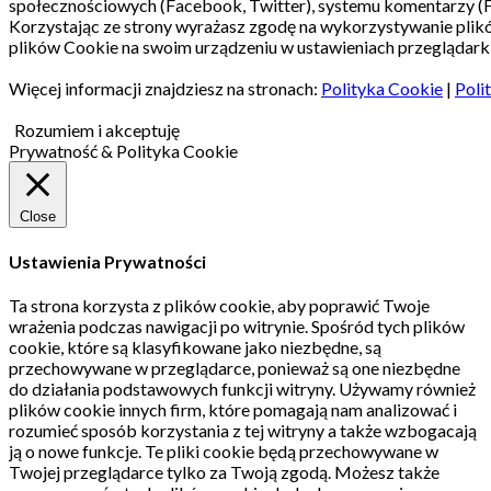
społecznościowych (Facebook, Twitter), systemu komentarzy (
Korzystając ze strony wyrażasz zgodę na wykorzystywanie pli
plików Cookie na swoim urządzeniu w ustawieniach przeglądarki
Więcej informacji znajdziesz na stronach:
Polityka Cookie
|
Poli
Rozumiem i akceptuję
Prywatność & Polityka Cookie
Close
Ustawienia Prywatności
Ta strona korzysta z plików cookie, aby poprawić Twoje
wrażenia podczas nawigacji po witrynie.
Spośród tych plików
cookie, które są klasyfikowane jako niezbędne, są
przechowywane w przeglądarce, ponieważ są one niezbędne
do działania podstawowych funkcji witryny.
Używamy również
plików cookie innych firm, które pomagają nam analizować i
rozumieć sposób korzystania z tej witryny a także wzbogacają
ją o nowe funkcje.
Te pliki cookie będą przechowywane w
Twojej przeglądarce tylko za Twoją zgodą.
Możesz także