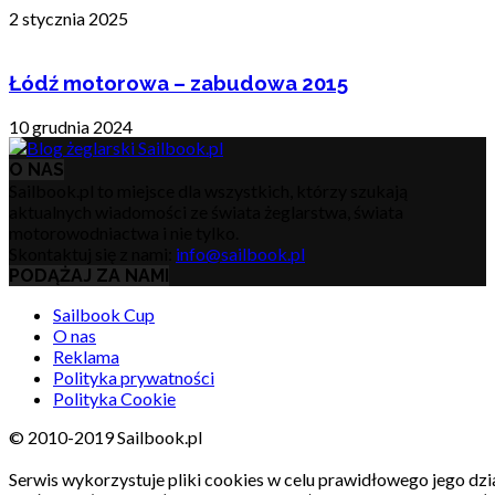
2 stycznia 2025
Łódź motorowa – zabudowa 2015
10 grudnia 2024
O NAS
Sailbook.pl to miejsce dla wszystkich, którzy szukają
aktualnych wiadomości ze świata żeglarstwa, świata
motorowodniactwa i nie tylko.
Skontaktuj się z nami:
info@sailbook.pl
PODĄŻAJ ZA NAMI
Sailbook Cup
O nas
Reklama
Polityka prywatności
Polityka Cookie
© 2010-2019 Sailbook.pl
Serwis wykorzystuje pliki cookies w celu prawidłowego jego dzia