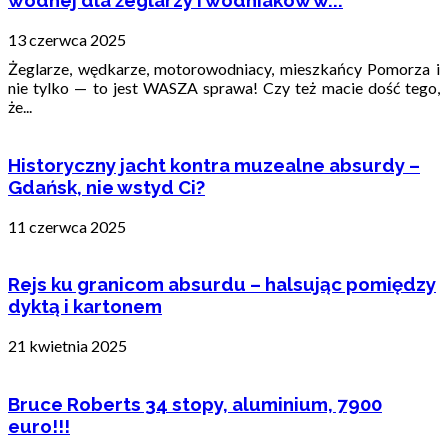
wodnej dla żeglarzy i wodniaków w...
13 czerwca 2025
Żeglarze, wędkarze, motorowodniacy, mieszkańcy Pomorza i
nie tylko — to jest WASZA sprawa! Czy też macie dość tego,
że...
Historyczny jacht kontra muzealne absurdy –
Gdańsk, nie wstyd Ci?
11 czerwca 2025
Rejs ku granicom absurdu – halsując pomiędzy
dyktą i kartonem
21 kwietnia 2025
Bruce Roberts 34 stopy, aluminium, 7900
euro!!!