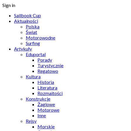
Sign in
Sailbook Cup
Aktualności
Polska
Świat
Motorowodne
Surfing
Artykuły
Eduportal
Porady
Turystycznie
Regatowo
Kultura
Historia
Literatura
Rozmaitości
Konstrukcje
Żaglowe
Motorowe
Inne
Rejsy
Morskie