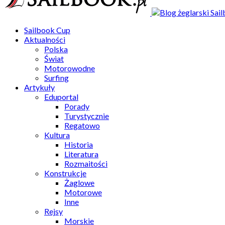
Sailbook Cup
Aktualności
Polska
Świat
Motorowodne
Surfing
Artykuły
Eduportal
Porady
Turystycznie
Regatowo
Kultura
Historia
Literatura
Rozmaitości
Konstrukcje
Żaglowe
Motorowe
Inne
Rejsy
Morskie