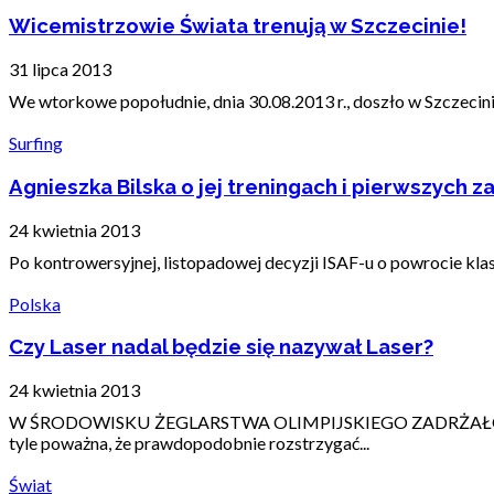
Wicemistrzowie Świata trenują w Szczecinie!
31 lipca 2013
We wtorkowe popołudnie, dnia 30.08.2013 r., doszło w Szczecin
Surfing
Agnieszka Bilska o jej treningach i pierwszych
24 kwietnia 2013
Po kontrowersyjnej, listopadowej decyzji ISAF-u o powrocie klas
Polska
Czy Laser nadal będzie się nazywał Laser?
24 kwietnia 2013
W ŚRODOWISKU ŻEGLARSTWA OLIMPIJSKIEGO ZADRŻAŁO
tyle poważna, że prawdopodobnie rozstrzygać...
Świat