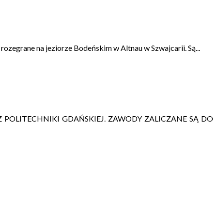
ozegrane na jeziorze Bodeńskim w Altnau w Szwajcarii. Są...
 POLITECHNIKI GDAŃSKIEJ. ZAWODY ZALICZANE SĄ DO