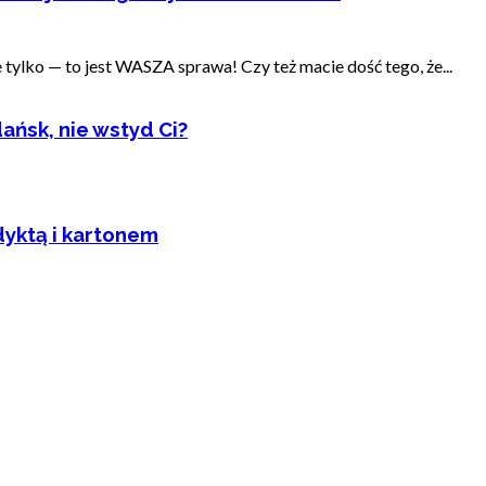
ylko — to jest WASZA sprawa! Czy też macie dość tego, że...
ańsk, nie wstyd Ci?
dyktą i kartonem