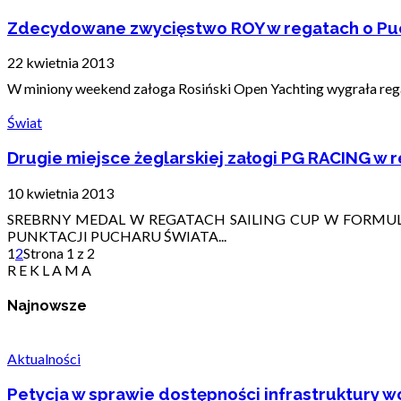
Zdecydowane zwycięstwo ROY w regatach o Puc
22 kwietnia 2013
W miniony weekend załoga Rosiński Open Yachting wygrała regat
Świat
Drugie miejsce żeglarskiej załogi PG RACING w 
10 kwietnia 2013
SREBRNY MEDAL W REGATACH SAILING CUP W FORMULE
PUNKTACJI PUCHARU ŚWIATA...
1
2
Strona 1 z 2
R E K L A M A
Najnowsze
Aktualności
Petycja w sprawie dostępności infrastruktury wo