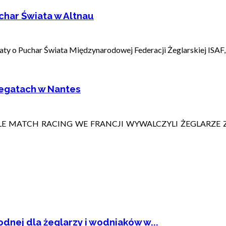
har Świata w Altnau
y o Puchar Świata Międzynarodowej Federacji Żeglarskiej ISAF, r
regatach w Nantes
 MATCH RACING WE FRANCJI WYWALCZYLI ŻEGLARZE Z
dnej dla żeglarzy i wodniaków w...