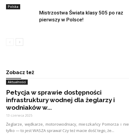
Polska
Mistrzostwa Świata klasy 505 po raz
pierwszy w Polsce!
Zobacz też
Aktualności
Petycja w sprawie dostępności
infrastruktury wodnej dla żeglarzy i
wodniaków w...
13 czerwca 2025
Żeglarze, wędkarze, motorowodniacy, mieszkańcy Pomorza i nie
tylko — to jest WASZA sprawa! Czy też macie dość tego, że...