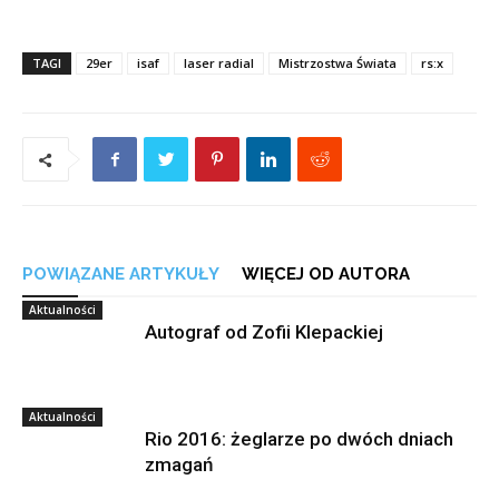
TAGI
29er
isaf
laser radial
Mistrzostwa Świata
rs:x
POWIĄZANE ARTYKUŁY
WIĘCEJ OD AUTORA
Aktualności
Autograf od Zofii Klepackiej
Aktualności
Rio 2016: żeglarze po dwóch dniach
zmagań