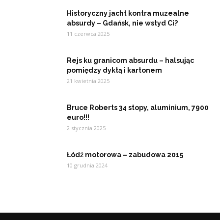
Historyczny jacht kontra muzealne
absurdy – Gdańsk, nie wstyd Ci?
11 czerwca 2025
Rejs ku granicom absurdu – halsując
pomiędzy dyktą i kartonem
21 kwietnia 2025
Bruce Roberts 34 stopy, aluminium, 7900
euro!!!
2 stycznia 2025
Łódź motorowa – zabudowa 2015
10 grudnia 2024