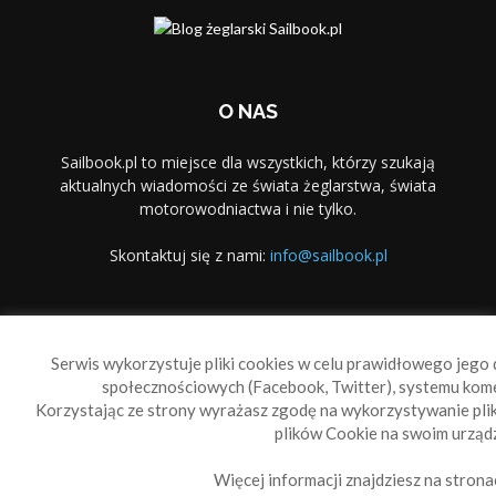
O NAS
Sailbook.pl to miejsce dla wszystkich, którzy szukają
aktualnych wiadomości ze świata żeglarstwa, świata
motorowodniactwa i nie tylko.
Skontaktuj się z nami:
info@sailbook.pl
PODĄŻAJ ZA NAMI
Serwis wykorzystuje pliki cookies w celu prawidłowego jego d
społecznościowych (Facebook, Twitter), systemu kom
Korzystając ze strony wyrażasz zgodę na wykorzystywanie pl
plików Cookie na swoim urządz
Więcej informacji znajdziesz na strona
Sailbook Cup
O nas
Reklama
Polityka prywatności