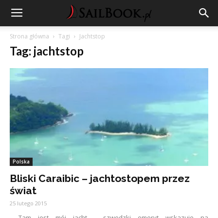
Strona główna
Tagi
Jachtstop
Tag: jachtstop
Polska
Bliski Caraibic – jachtostopem przez
świat
25 lutego 2015
- Tam jest mój jacht - szwedzki emeryt wskazuje na