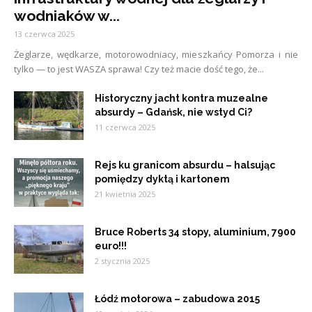
wodniaków w...
13 czerwca 2025
Żeglarze, wędkarze, motorowodniacy, mieszkańcy Pomorza i nie
tylko — to jest WASZA sprawa! Czy też macie dość tego, że...
Historyczny jacht kontra muzealne
absurdy – Gdańsk, nie wstyd Ci?
11 czerwca 2025
Rejs ku granicom absurdu – halsując
pomiędzy dyktą i kartonem
21 kwietnia 2025
Bruce Roberts 34 stopy, aluminium, 7900
euro!!!
2 stycznia 2025
Łódź motorowa – zabudowa 2015