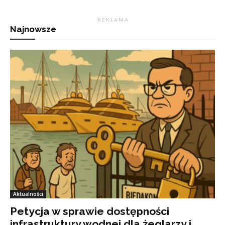
R E K L A M A
Najnowsze
Aktualności
Petycja w sprawie dostępności
infrastruktury wodnej dla żeglarzy i