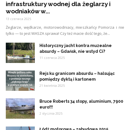
infrastruktury wodnej dla żeglarzy i
wodniaków w...
13 czerwca 2025
Żeglarze, wędkarze, motorowodniacy, mieszkańcy Pomorza i nie
tylko — to jest WASZA sprawa! Czy też macie dość tego, że...
Historyczny jacht kontra muzealne
absurdy – Gdańsk, nie wstyd Ci?
11 czerwca 2025
Rejs ku granicom absurdu – halsując
pomiędzy dyktą i kartonem
21 kwietnia 2025
Bruce Roberts 34 stopy, aluminium, 7900
euro!!!
2 stycznia 2025
Łódź motorowa – zabudowa 2015