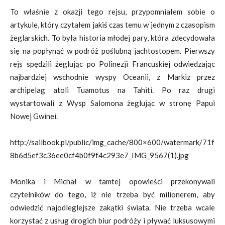
To właśnie z okazji tego rejsu, przypomniałem sobie o
artykule, który czytałem jakiś czas temu w jednym z czasopism
żeglarskich. To była historia młodej pary, która zdecydowała
się na popłynąć w podróż poślubną jachtostopem. Pierwszy
rejs spędzili żeglując po Polinezji Francuskiej odwiedzając
najbardziej wschodnie wyspy Oceanii, z Markiz przez
archipelag atoli Tuamotus na Tahiti. Po raz drugi
wystartowali z Wysp Salomona żeglując w stronę Papui
Nowej Gwinei.
http://sailbook.pl/public/img_cache/800×600/watermark/71f
8b6d5ef3c36ee0cf4b0f9f4c293e7_IMG_9567(1).jpg
Monika i Michał w tamtej opowieści przekonywali
czytelników do tego, iż nie trzeba być milionerem, aby
odwiedzić najodleglejsze zakątki świata. Nie trzeba wcale
korzystać z usług drogich biur podróży i pływać luksusowymi