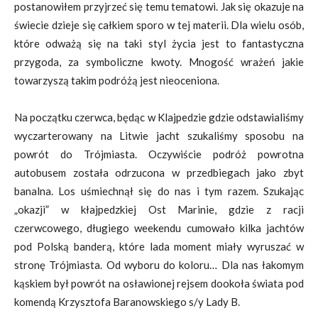
postanowiłem przyjrzeć się temu tematowi. Jak się okazuje na
świecie dzieje się całkiem sporo w tej materii. Dla wielu osób,
które odważą się na taki styl życia jest to fantastyczna
przygoda, za symboliczne kwoty. Mnogość wrażeń jakie
towarzyszą takim podróżą jest nieoceniona.
Na początku czerwca, będąc w Klajpedzie gdzie odstawialiśmy
wyczarterowany na Litwie jacht szukaliśmy sposobu na
powrót do Trójmiasta. Oczywiście podróż powrotna
autobusem została odrzucona w przedbiegach jako zbyt
banalna. Los uśmiechnął się do nas i tym razem. Szukając
„okazji” w kłajpedzkiej Ost Marinie, gdzie z racji
czerwcowego, długiego weekendu cumowało kilka jachtów
pod Polską banderą, które lada moment miały wyruszać w
stronę Trójmiasta. Od wyboru do koloru… Dla nas łakomym
kąskiem był powrót na osławionej rejsem dookoła świata pod
komendą Krzysztofa Baranowskiego s/y Lady B.