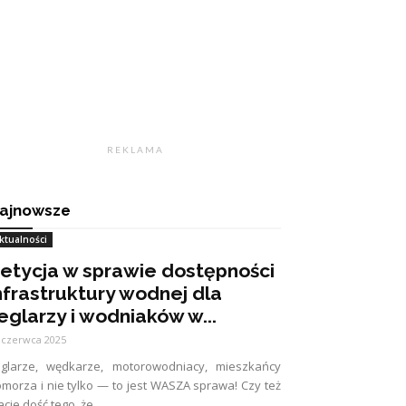
R E K L A M A
ajnowsze
ktualności
etycja w sprawie dostępności
nfrastruktury wodnej dla
eglarzy i wodniaków w...
 czerwca 2025
eglarze, wędkarze, motorowodniacy, mieszkańcy
morza i nie tylko — to jest WASZA sprawa! Czy też
cie dość tego, że...