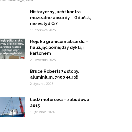
Historyczny jacht kontra
muzealne absurdy – Gdańsk,
nie wstyd Ci?
11 czerwca 2025
Rejs ku granicom absurdu –
halsując pomiędzy dyktą i
kartonem
21 kwietnia 2025
Bruce Roberts 34 stopy,
aluminium, 7900 euro!!!
2 stycznia 2025
Łódź motorowa – zabudowa
2015
10 grudnia 2024