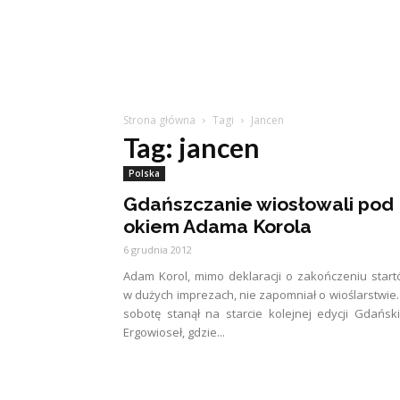
Strona główna
Tagi
Jancen
Tag: jancen
Polska
Gdańszczanie wiosłowali pod
okiem Adama Korola
6 grudnia 2012
Adam Korol, mimo deklaracji o zakończeniu star
w dużych imprezach, nie zapomniał o wioślarstwie
sobotę stanął na starcie kolejnej edycji Gdańsk
Ergowioseł, gdzie...