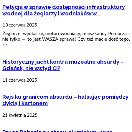
Petycja w sprawie dostępności infrastruktury
wodnej dla żeglarzy i wodniaków w...
13 czerwca 2025
Żeglarze, wędkarze, motorowodniacy, mieszkańcy Pomorza i
nie tylko — to jest WASZA sprawa! Czy też macie dość tego,
że...
Historyczny jacht kontra muzealne absurdy –
Gdańsk, nie wstyd Ci?
11 czerwca 2025
Rejs ku granicom absurdu – halsując pomiędzy
dyktą i kartonem
21 kwietnia 2025
Bruce Roberts 34 stopy, aluminium, 7900