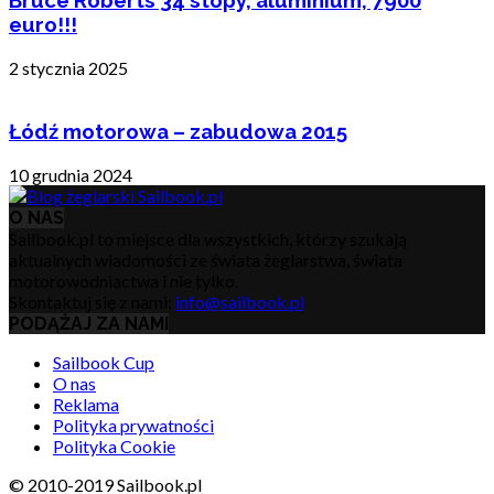
euro!!!
2 stycznia 2025
Łódź motorowa – zabudowa 2015
10 grudnia 2024
O NAS
Sailbook.pl to miejsce dla wszystkich, którzy szukają
aktualnych wiadomości ze świata żeglarstwa, świata
motorowodniactwa i nie tylko.
Skontaktuj się z nami:
info@sailbook.pl
PODĄŻAJ ZA NAMI
Sailbook Cup
O nas
Reklama
Polityka prywatności
Polityka Cookie
© 2010-2019 Sailbook.pl