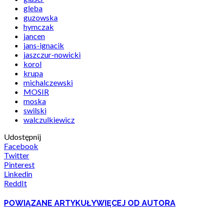
gleba
guzowska
hymczak
jancen
jans-ignacik
jaszczur-nowicki
korol
krupa
michalczewski
MOSIR
moska
swilski
walczulkiewicz
Udostępnij
Facebook
Twitter
Pinterest
Linkedin
ReddIt
POWIĄZANE ARTYKUŁY
WIĘCEJ OD AUTORA