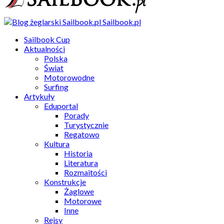
Sailbook.pl
Sailbook Cup
Aktualności
Polska
Świat
Motorowodne
Surfing
Artykuły
Eduportal
Porady
Turystycznie
Regatowo
Kultura
Historia
Literatura
Rozmaitości
Konstrukcje
Żaglowe
Motorowe
Inne
Rejsy