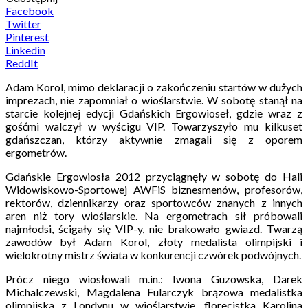
Facebook
Twitter
Pinterest
Linkedin
ReddIt
Adam Korol, mimo deklaracji o zakończeniu startów w dużych
imprezach, nie zapomniał o wioślarstwie. W sobotę stanął na
starcie kolejnej edycji Gdańskich Ergowioseł, gdzie wraz z
gośćmi walczył w wyścigu VIP. Towarzyszyło mu kilkuset
gdańszczan, którzy aktywnie zmagali się z oporem
ergometrów.
Gdańskie Ergowiosła 2012 przyciągnęły w sobotę do Hali
Widowiskowo-Sportowej AWFiS biznesmenów, profesorów,
rektorów, dziennikarzy oraz sportowców znanych z innych
aren niż tory wioślarskie. Na ergometrach sił próbowali
najmłodsi, ścigały się VIP-y, nie brakowało gwiazd. Twarzą
zawodów był Adam Korol, złoty medalista olimpijski i
wielokrotny mistrz świata w konkurencji czwórek podwójnych.
Prócz niego wiosłowali m.in.: Iwona Guzowska, Darek
Michalczewski, Magdalena Fularczyk brązowa medalistka
olimpijska z Londynu w wioślarstwie, florecistka Karolina