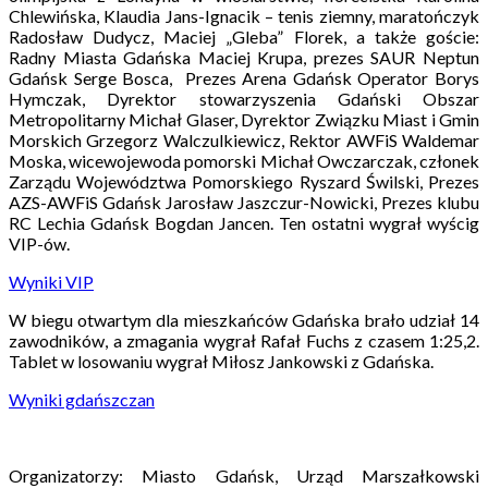
Chlewińska, Klaudia Jans-Ignacik – tenis ziemny, maratończyk
Radosław Dudycz, Maciej „Gleba” Florek, a także goście:
Radny Miasta Gdańska Maciej Krupa, prezes SAUR Neptun
Gdańsk Serge Bosca, Prezes Arena Gdańsk Operator Borys
Hymczak, Dyrektor stowarzyszenia Gdański Obszar
Metropolitarny Michał Glaser, Dyrektor Związku Miast i Gmin
Morskich Grzegorz Walczulkiewicz, Rektor AWFiS Waldemar
Moska, wicewojewoda pomorski Michał Owczarczak, członek
Zarządu Województwa Pomorskiego Ryszard Świlski, Prezes
AZS-AWFiS Gdańsk Jarosław Jaszczur-Nowicki, Prezes klubu
RC Lechia Gdańsk Bogdan Jancen. Ten ostatni wygrał wyścig
VIP-ów.
Wyniki VIP
W biegu otwartym dla mieszkańców Gdańska brało udział 14
zawodników, a zmagania wygrał Rafał Fuchs z czasem 1:25,2.
Tablet w losowaniu wygrał Miłosz Jankowski z Gdańska.
Wyniki gdańszczan
Organizatorzy: Miasto Gdańsk, Urząd Marszałkowski