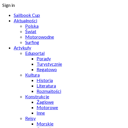
Sign in
Sailbook Cup
Aktualności
Polska
Świat
Motorowodne
Surfing
Artykuły
Eduportal
Porady
Turystycznie
Regatowo
Kultura
Historia
Literatura
Rozmaitości
Konstrukcje
Żaglowe
Motorowe
Inne
Rejsy
Morskie