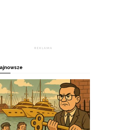
R E K L A M A
ajnowsze