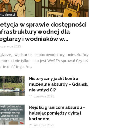
ktualności
etycja w sprawie dostępności
nfrastruktury wodnej dla
eglarzy i wodniaków w...
 czerwca 2025
eglarze, wędkarze, motorowodniacy, mieszkańcy
morza i nie tylko — to jest WASZA sprawa! Czy też
cie dość tego, że...
Historyczny jacht kontra
muzealne absurdy – Gdańsk,
nie wstyd Ci?
11 czerwca 2025
Rejs ku granicom absurdu –
halsując pomiędzy dyktą i
kartonem
21 kwietnia 2025