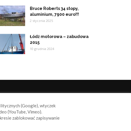
Bruce Roberts 34 stopy,
aluminium, 7900 euro!!!
2 stycznia 2025
Łódź motorowa – zabudowa
2015
10 grudnia 2024
ODĄŻAJ ZA NAMI
alitycznych (Google), wtyczek
deo (YouTube, Vimeo).
kresie zablokować zapisywanie