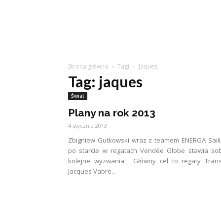
Strona główna
Tagi
Jaques
Tag: jaques
Świat
Plany na rok 2013
4 stycznia 2013
Zbigniew Gutkowski wraz z teamem ENERGA Sail
po starcie w regatach Vendée Globe stawia so
kolejne wyzwania. Główny cel to regaty Trans
Jacques Vabre...