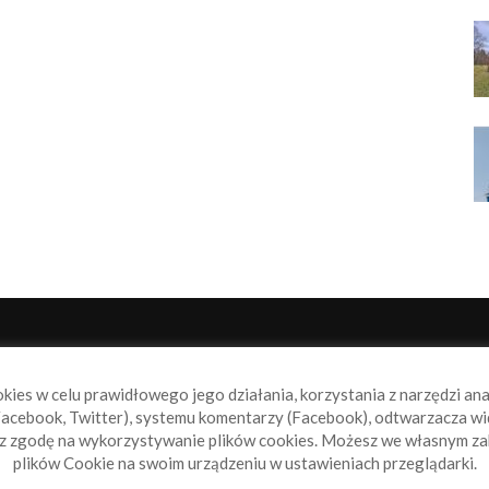
NAS
P
okies w celu prawidłowego jego działania, korzystania z narzędzi an
book.pl to miejsce dla wszystkich, którzy szukają aktualnych
acebook, Twitter), systemu komentarzy (Facebook), odtwarzacza wi
omości ze świata żeglarstwa, świata motorowodniactwa i
sz zgodę na wykorzystywanie plików cookies. Możesz we własnym za
ylko.
plików Cookie na swoim urządzeniu w ustawieniach przeglądarki.