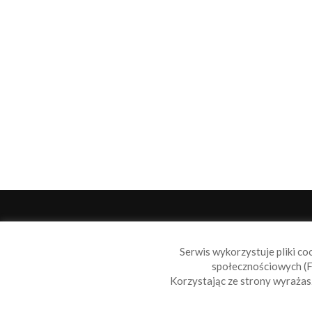
O 
Serwis wykorzystuje pliki co
Sail
społecznościowych (F
wiad
Korzystając ze strony wyraża
nie t