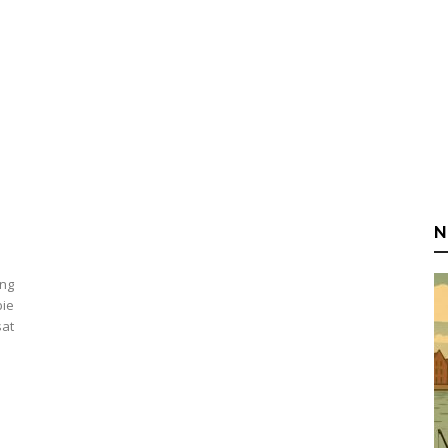
N
ing
bie
at