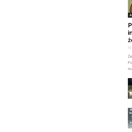
A
P
i
ż
13
Ż
Po
ma