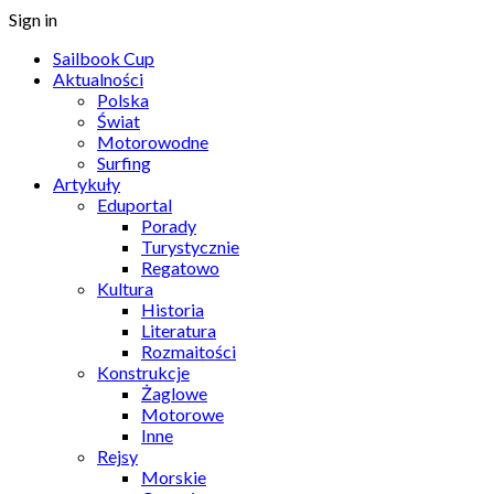
Sign in
Sailbook Cup
Aktualności
Polska
Świat
Motorowodne
Surfing
Artykuły
Eduportal
Porady
Turystycznie
Regatowo
Kultura
Historia
Literatura
Rozmaitości
Konstrukcje
Żaglowe
Motorowe
Inne
Rejsy
Morskie