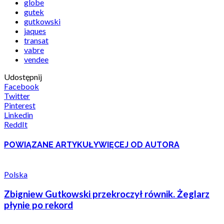
globe
gutek
gutkowski
jaques
transat
vabre
vendee
Udostępnij
Facebook
Twitter
Pinterest
Linkedin
ReddIt
POWIĄZANE ARTYKUŁY
WIĘCEJ OD AUTORA
Polska
Zbigniew Gutkowski przekroczył równik. Żeglarz
płynie po rekord