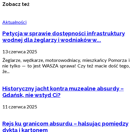
Zobacz też
Aktualności
Petycja w sprawie dostępności infrastruktury
wodnej dla żeglarzy i wodniaków w...
13 czerwca 2025
Żeglarze, wędkarze, motorowodniacy, mieszkańcy Pomorza i
nie tylko — to jest WASZA sprawa! Czy też macie dość tego,
że...
Historyczny jacht kontra muzealne absurdy –
Gdańsk, nie wstyd Ci?
11 czerwca 2025
Rejs ku granicom absurdu – halsując pomiędzy
dyktą i kartonem