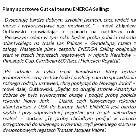
Plany sportowe Gutka i teamu ENERGA Sailing:
„
Dysponuję bardzo dobrym, szybkim jachtem, chcę wrócić na
morze i wykorzystywać jego możliwość.
” – mówi Zbigniew
Gutkowski opowiadając o planach na najbliższy rok.
„
Pierwszym celem w tym roku będzie próba pobicia rekordu
atlantyckiego na trasie Las Palmas – Gwadelupa, razem z
załogą. Następnie plany zespołu ENERGA Sailing obejmują
start w trzech imprezach regatowych w rejonie Karaibów –
Pineapple Cup, Carribean 600 Race i Heineken Regatta
”.
„
Po udziale w cyklu regat karaibskich, który będzie
jednocześnie serią testów łódki i posłuży nam do sprawdzania
różnego rodzaju ustawień, chcę popłynąć do Nowego Jorku
” –
mówi dalej Gutkowski. „
Będąc po drugiej stronie Atlantyku
dobrze by było wykorzystać okazję i podjąć próbę pobicia
rekordu Nowy Jork – Lizard, czyli klasycznego rekordu
atlantyckiego z USA do Europy. Jacht ENERGA jest bardzo
szybki i przy odpowiedniej pogodzie jest to jak najbardziej
realne
” – dodaje. „
Tę próbę chciałbym podjąć w ramach
przygotowań do kolejnego wyzwania, czyli jesiennego startu w
dwuosobowych regatach Transat Jacques Vabre”.