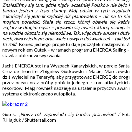
Znaleźliśmy się tam, gdzie nigdy wcześniej Polaków nie było i
bardzo jestem z tego dumny. Mój udział w tych regatach
zakończył się jednak szybciej niż planowałem – nic na to nie
mogłem poradzić. Stała się rzecz, której obawia się każdy
żeglarz w długim rejsie – pojawiła się awaria, której usunięcie
na wodzie okazało się niemożliwe. Tak, więc duży sukces i duży
pech, dwa w jednym, oraz wiele nowych doświadczeń – taki był
to rok
.” Koniec jednego projektu daje początek następnym. Z
nowym rokiem Gutek – w ramach programu ENERGA Sailing –
stawia sobie nowe wyzwania.
Jacht ENERGA stoi na Wyspach Kanaryjskich, w porcie Santa
Cruz de Tenerife. Zbigniew Gutkowski i Maciej Marczewski
dziś wylecieli na Teneryfę, aby przygotować ENERGĘ do drogi
przez ocean oraz próby pobicia jednego z transatlantyckich
rekordów. Mają również nadzieję na ustalenie przyczyn awarii
systemu elektronicznego autopilota.
Gutek: „
Nowy rok zapowiada się bardzo pracowicie” /
Fot.
R.Hajduk / Shuttersail.com