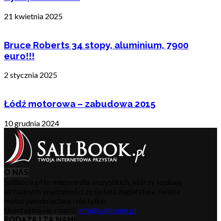
21 kwietnia 2025
Bruce Roberts 34 stopy, aluminium, 7900
euro!!!
2 stycznia 2025
Łódź motorowa – zabudowa 2015
10 grudnia 2024
O NAS
Sailbook.pl to miejsce dla wszystkich, którzy szukają
aktualnych wiadomości ze świata żeglarstwa, świata
motorowodniactwa i nie tylko.
Skontaktuj się z nami:
info@sailbook.pl
PODĄŻAJ ZA NAMI