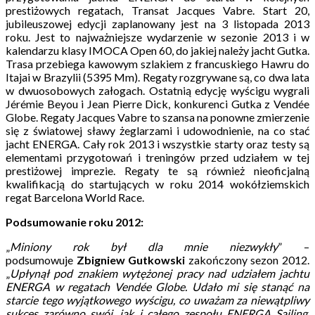
prestiżowych regatach, Transat Jacques Vabre. Start 20,
jubileuszowej edycji zaplanowany jest na 3 listopada 2013
roku. Jest to najważniejsze wydarzenie w sezonie 2013 i w
kalendarzu klasy IMOCA Open 60, do jakiej należy jacht Gutka.
Trasa przebiega kawowym szlakiem z francuskiego Hawru do
Itajai w Brazylii (5395 Mm). Regaty rozgrywane są, co dwa lata
w dwuosobowych załogach. Ostatnią edycję wyścigu wygrali
Jérémie Beyou i Jean Pierre Dick, konkurenci Gutka z Vendée
Globe. Regaty Jacques Vabre to szansa na ponowne zmierzenie
się z światowej sławy żeglarzami i udowodnienie, na co stać
jacht ENERGA. Cały rok 2013 i wszystkie starty oraz testy są
elementami przygotowań i treningów przed udziałem w tej
prestiżowej imprezie. Regaty te są również nieoficjalną
kwalifikacją do startujących w roku 2014 wokółziemskich
regat Barcelona World Race.
Podsumowanie roku 2012:
„
Miniony rok był dla mnie niezwykły
” –
podsumowuje
Zbigniew Gutkowski
zakończony sezon 2012.
„
Upłynął pod znakiem wytężonej pracy nad udziałem jachtu
ENERGA w regatach Vendée Globe. Udało mi się stanąć na
starcie tego wyjątkowego wyścigu, co uważam za niewątpliwy
sukces zarówno swój, jak i całego zespołu ENERGA Sailing.