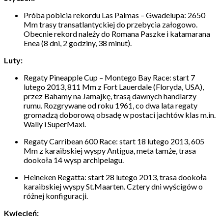
Próba pobicia rekordu Las Palmas – Gwadelupa: 2650
Mm trasy transatlantyckiej do przebycia załogowo.
Obecnie rekord należy do Romana Paszke i katamarana
Enea (8 dni, 2 godziny, 38 minut).
Luty:
Regaty Pineapple Cup – Montego Bay Race: start 7
lutego 2013, 811 Mm z Fort Lauerdale (Floryda, USA),
przez Bahamy na Jamajkę, trasą dawnych handlarzy
rumu. Rozgrywane od roku 1961, co dwa lata regaty
gromadzą doborową obsadę w postaci jachtów klas m.in.
Wally i SuperMaxi.
Regaty Carribean 600 Race: start 18 lutego 2013, 605
Mm z karaibskiej wyspy Antigua, meta tamże, trasa
dookoła 14 wysp archipelagu.
Heineken Regatta: start 28 lutego 2013, trasa dookoła
karaibskiej wyspy St.Maarten. Cztery dni wyścigów o
różnej konfiguracji.
Kwiecień: