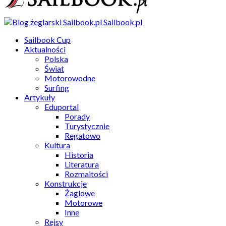
Sailbook.pl
Sailbook Cup
Aktualności
Polska
Świat
Motorowodne
Surfing
Artykuły
Eduportal
Porady
Turystycznie
Regatowo
Kultura
Historia
Literatura
Rozmaitości
Konstrukcje
Żaglowe
Motorowe
Inne
Rejsy