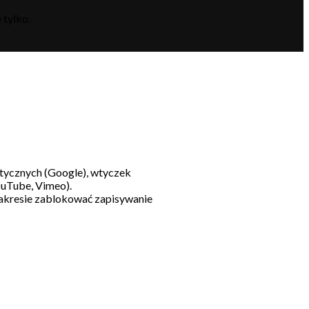
 tylko.
litycznych (Google), wtyczek
ouTube, Vimeo).
akresie zablokować zapisywanie