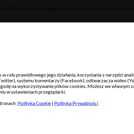
h wiadomości ze świata żeglarstwa, świata motorowodniactwa i nie
s w celu prawidłowego jego działania, korzystania z narzędzi ana
witter), systemu komentarzy (Facebook), odtwarzacza wideo (Y
 zgodę na wykorzystywanie plików cookies. Możesz we własnym z
iu w ustawieniach przeglądarki.
stronach:
Polityka Cookie
|
Polityka Prywatności