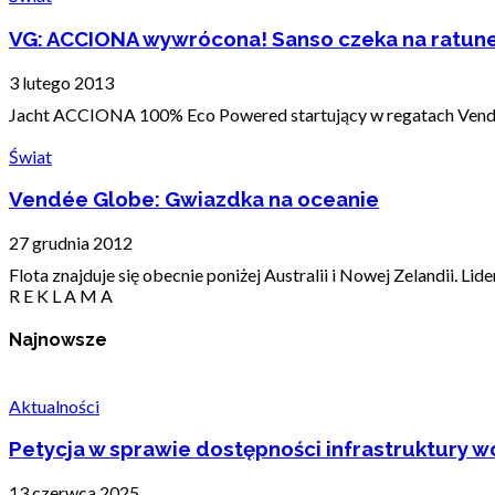
VG: ACCIONA wywrócona! Sanso czeka na ratun
3 lutego 2013
Jacht ACCIONA 100% Eco Powered startujący w regatach Vendée G
Świat
Vendée Globe: Gwiazdka na oceanie
27 grudnia 2012
Flota znajduje się obecnie poniżej Australii i Nowej Zelandii. L
R E K L A M A
Najnowsze
Aktualności
Petycja w sprawie dostępności infrastruktury wo
13 czerwca 2025