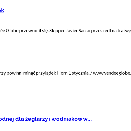
ek
lobe przewrócił się. Skipper Javier Sansò przeszedł na tratwę 
iderzy powinni minąć przylądek Horn 1 stycznia. / www.vendeeglobe
dnej dla żeglarzy i wodniaków w...