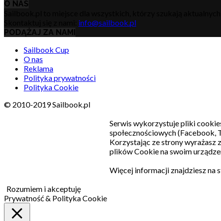
O NAS
Sailbook.pl to miejsce dla wszystkich, którzy szukają aktualnyc
Skontaktuj się z nami:
info@sailbook.pl
PODĄŻAJ ZA NAMI
Sailbook Cup
O nas
Reklama
Polityka prywatności
Polityka Cookie
© 2010-2019 Sailbook.pl
Serwis wykorzystuje pliki cookie
społecznościowych (Facebook, T
Korzystając ze strony wyrażasz
plików Cookie na swoim urządzen
Więcej informacji znajdziesz na 
Rozumiem i akceptuję
Prywatność & Polityka Cookie