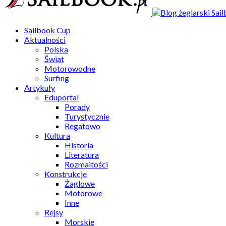
Sailbook Cup
Aktualności
Polska
Świat
Motorowodne
Surfing
Artykuły
Eduportal
Porady
Turystycznie
Regatowo
Kultura
Historia
Literatura
Rozmaitości
Konstrukcje
Żaglowe
Motorowe
Inne
Rejsy
Morskie