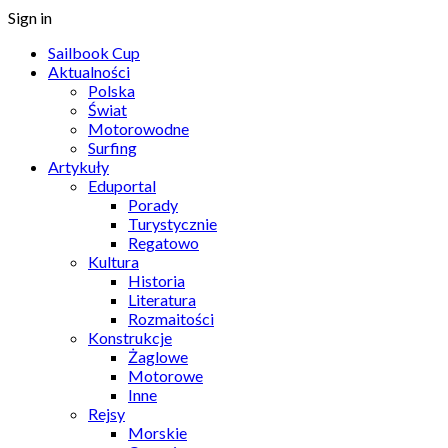
Sign in
Sailbook Cup
Aktualności
Polska
Świat
Motorowodne
Surfing
Artykuły
Eduportal
Porady
Turystycznie
Regatowo
Kultura
Historia
Literatura
Rozmaitości
Konstrukcje
Żaglowe
Motorowe
Inne
Rejsy
Morskie