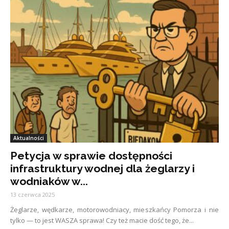
Aktualności
Petycja w sprawie dostępności
infrastruktury wodnej dla żeglarzy i
wodniaków w...
13 czerwca 2025
Żeglarze, wędkarze, motorowodniacy, mieszkańcy Pomorza i nie
tylko — to jest WASZA sprawa! Czy też macie dość tego, że...