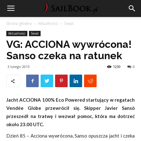
Strona główna
Aktualności
Świat
Aktualności
Świat
VG: ACCIONA wywrócona!
Sanso czeka na ratunek
3 lutego 2013
1230
0
Jacht ACCIONA 100% Eco Powered startujący w regatach
Vendée Globe przewrócił się. Skipper Javier Sansò
przeszedł na tratwę i wezwał pomoc, która ma dotrzeć
około 23.00 UTC.
Dzień 85 – Acciona wywrócona, Sanso opuszcza jacht i czeka