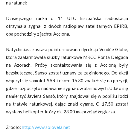
na ratunek
Dzisiejszego ranka o 11 UTC hiszpańska radiostacja
otrzymała sygnał z dwóch radiopław satelitarnych EPIRB,
oba pochodziły z jachtu Acciona.
Natychmiast została poinformowana dyrekcja Vendée Globe,
która zaalarmowała służby ratunkowe MRCC Ponta Delgada
na Azorach. Próby skontaktowania się z Accioną były
bezskuteczne, Sanso został uznany za zaginionego. Do akcji
włączył się samolot SAR i około 16.30 znalazł się na pozycji,
gdzie rozpoczęto nadawanie sygnałów alarmowych. Udało się
namierzyć Javiera Sansò, który znajdował się w pobliżu łodzi
na tratwie ratunkowej, dając znaki dymne. O 17.50 został
wysłany helikopter, który ok. 23.00 ma przejąć żeglarza.
Źródło:
http://www.solovela.net