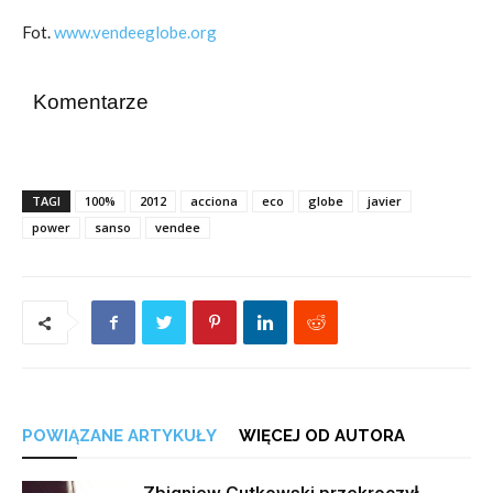
Fot.
www.vendeeglobe.org
Komentarze
TAGI
100%
2012
acciona
eco
globe
javier
power
sanso
vendee
POWIĄZANE ARTYKUŁY
WIĘCEJ OD AUTORA