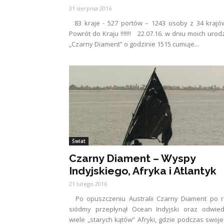
31 sierpnia 2016
83 kraje - 527 portów – 1243 osoby z 34 kraj
Powrót do Kraju !!!!!!! 22.07.16. w dniu moich urod
„Czarny Diament” o godzinie 1515 cumuje...
Świat
Czarny Diament – Wyspy
Indyjskiego, Afryka i Atlantyk
21 lutego 2016
Po opuszczeniu Australii Czarny Diament po r
siódmy przepłynął Ocean Indyjski oraz odwied
wiele „starych kątów” Afryki, gdzie podczas swoj