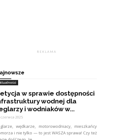
R E K L A M A
ajnowsze
ktualności
etycja w sprawie dostępności
nfrastruktury wodnej dla
eglarzy i wodniaków w...
 czerwca 2025
eglarze, wędkarze, motorowodniacy, mieszkańcy
morza i nie tylko — to jest WASZA sprawa! Czy też
cie dość tego, że...