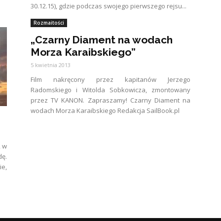
30.12.15), gdzie podczas swojego pierwszego rejsu...
Rozmaitości
„Czarny Diament na wodach
Morza Karaibskiego”
5 kwietnia 2013
Film nakręcony przez kapitanów Jerzego
Radomskiego i Witolda Sobkowicza, zmontowany
przez TV KANON. Zapraszamy! Czarny Diament na
wodach Morza Karaibskiego Redakcja SailBook.pl
, w
dę.
e,