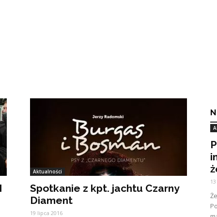
N
A
P
i
ż
Aktualności
13
I
Spotkanie z kpt. jachtu Czarny
Ż
Diament
Po
19 lipca 2016
ma