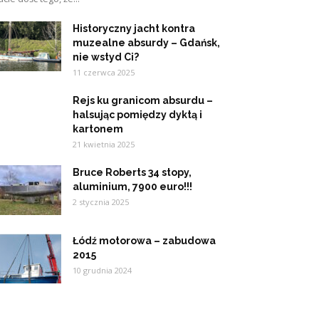
Historyczny jacht kontra
muzealne absurdy – Gdańsk,
nie wstyd Ci?
11 czerwca 2025
Rejs ku granicom absurdu –
halsując pomiędzy dyktą i
kartonem
21 kwietnia 2025
Bruce Roberts 34 stopy,
aluminium, 7900 euro!!!
2 stycznia 2025
Łódź motorowa – zabudowa
2015
10 grudnia 2024