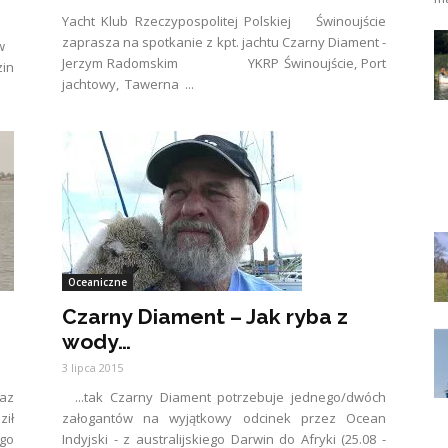
Yacht Klub Rzeczypospolitej Polskiej Świnoujście
zaprasza na spotkanie z kpt. jachtu Czarny Diament -
ów
Jerzym Radomskim YKRP Świnoujście, Port
zin
jachtowy, Tawerna ...
Oceaniczne
Czarny Diament – Jak ryba z
wody…
3 lipca 2015
az
...tak Czarny Diament potrzebuje jednego/dwóch
ził
załogantów na wyjątkowy odcinek przez Ocean
ego
Indyjski - z australijskiego Darwin do Afryki (25.08 -