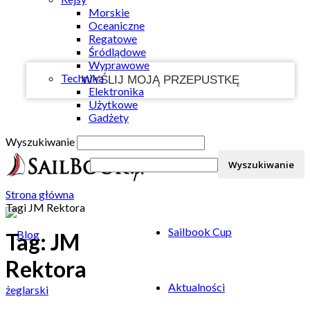
Morskie
Twój e-mail
Oceaniczne
Regatowe
Śródlądowe
Wyprawowe
Technika
Elektronika
Użytkowe
Gadżety
Wyszukiwanie
Strona główna
Tagi
JM Rektora
Sailbook Cup
Tag: JM
Rektora
Aktualności