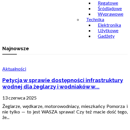
Regatowe
Śródlądowe
Wyprawowe
Technika
Elektronika
Użytkowe
Gadżety
Najnowsze
Aktualności
Petycja w sprawie dostępności infrastruktury
wodnej dla żeglarzy i wodniaków w...
13 czerwca 2025
Żeglarze, wędkarze, motorowodniacy, mieszkańcy Pomorza i
nie tylko — to jest WASZA sprawa! Czy też macie dość tego,
że...