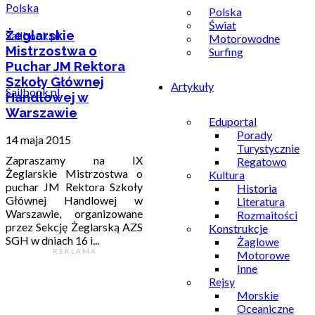
Polska
Polska
Świat
Żeglarskie
Motorowodne
Mistrzostwa o
Surfing
Puchar JM Rektora
Szkoły Głównej
Artykuły
Sailbook.pl
Handlowej w
Warszawie
Eduportal
Porady
14 maja 2015
Turystycznie
Zapraszamy na IX
Regatowo
Żeglarskie Mistrzostwa o
Kultura
puchar JM Rektora Szkoły
Historia
Głównej Handlowej w
Literatura
Warszawie, organizowane
Rozmaitości
przez Sekcję Żeglarską AZS
Konstrukcje
SGH w dniach 16 i...
Żaglowe
R E K L A M A
Motorowe
Inne
Rejsy
Morskie
Oceaniczne