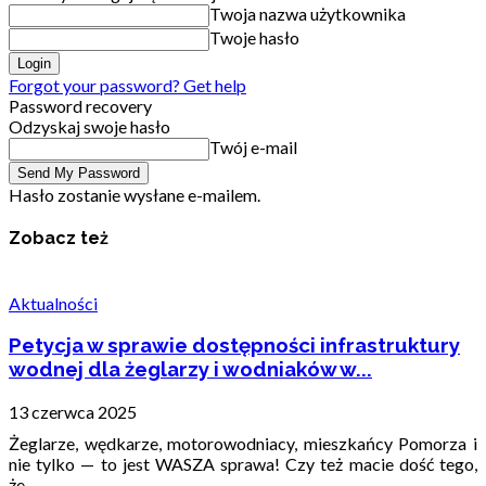
Twoja nazwa użytkownika
Twoje hasło
Forgot your password? Get help
Password recovery
Odzyskaj swoje hasło
Twój e-mail
Hasło zostanie wysłane e-mailem.
Zobacz też
Aktualności
Petycja w sprawie dostępności infrastruktury
wodnej dla żeglarzy i wodniaków w...
13 czerwca 2025
Żeglarze, wędkarze, motorowodniacy, mieszkańcy Pomorza i
nie tylko — to jest WASZA sprawa! Czy też macie dość tego,
że...