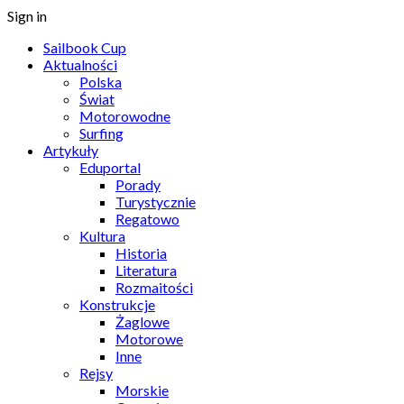
Sign in
Sailbook Cup
Aktualności
Polska
Świat
Motorowodne
Surfing
Artykuły
Eduportal
Porady
Turystycznie
Regatowo
Kultura
Historia
Literatura
Rozmaitości
Konstrukcje
Żaglowe
Motorowe
Inne
Rejsy
Morskie