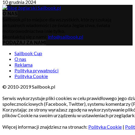
10 grudnia 2024
O NAS
Sailbook.pl to miejsce dla wszystkich, którzy szukają
aktualnych wiadomości ze świata żeglarstwa, świata
motorowodniactwa i nie tylko.
Skontaktuj się z nami:
info@sailbook.pl
PODĄŻAJ ZA NAMI
Sailbook Cup
O nas
Reklama
Polityka prywatności
Polityka Cookie
© 2010-2019 Sailbook.pl
Serwis wykorzystuje pliki cookies w celu prawidłowego jego dzia
społecznościowych (Facebook, Twitter), systemu komentarzy (
Korzystając ze strony wyrażasz zgodę na wykorzystywanie pli
plików Cookie na swoim urządzeniu w ustawieniach przeglądarki
Więcej informacji znajdziesz na stronach:
Polityka Cookie
|
Poli