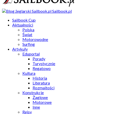
Sailbook.pl
Sailbook Cup
Aktualności
Polska
Świat
Motorowodne
Surfing
Artykuły
Eduportal
Porady
Turystycznie
Regatowo
Kultura
Historia
Literatura
Rozmaitości
Konstrukcje
Żaglowe
Motorowe
Inne
Rejsy