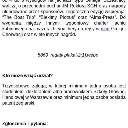
od 4 do 6 wyścigów na jachtach typu Omega. Uczestnicy
walczą o przechodni puchar JM Rektora SGH oraz nagrody
ufundowane przez sponsorów. Tegoroczna edycję wspierają:
“The Boat Trip”, “Błękitny Piotruś” oraz “Alma-Press”. Do
wygrania między innymi tygodniowy charter jachtu
kabinowego na mazurach, vouchery na rejsy w
m.in
Grecji i
Chorwacji oraz wiele innych nagród.
5860_regaty plakat-2(1).webp
Kto może wziąć udział?
Trzyosobowe załoga, w której minimum jedna osoba jest
studentem, doktorantem albo pracownikiem Szkoły Głównej
Handlowej w Warszawie oraz minimum jedna osoba posiada
patent żeglarski.
Zgłoszenia i pytania: