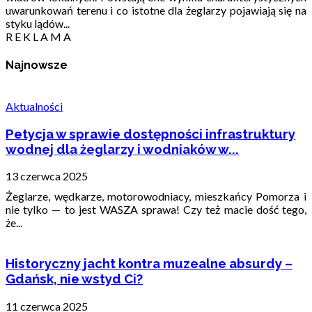
uwarunkowań terenu i co istotne dla żeglarzy pojawiają się na
styku lądów...
R E K L A M A
Najnowsze
Aktualności
Petycja w sprawie dostępności infrastruktury
wodnej dla żeglarzy i wodniaków w...
13 czerwca 2025
Żeglarze, wędkarze, motorowodniacy, mieszkańcy Pomorza i
nie tylko — to jest WASZA sprawa! Czy też macie dość tego,
że...
Historyczny jacht kontra muzealne absurdy –
Gdańsk, nie wstyd Ci?
11 czerwca 2025