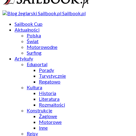
Sailbook.pl
Sailbook Cup
Aktualności
Polska
Świat
Motorowodne
Surfing
Artykuły
Eduportal
Porady
Turystycznie
Regatowo
Kultura
Historia
Literatura
Rozmaitości
Konstrukcje
Żaglowe
Motorowe
Inne
Rejsy