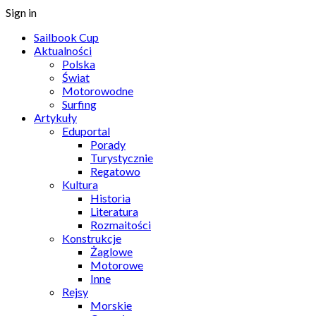
Sign in
Sailbook Cup
Aktualności
Polska
Świat
Motorowodne
Surfing
Artykuły
Eduportal
Porady
Turystycznie
Regatowo
Kultura
Historia
Literatura
Rozmaitości
Konstrukcje
Żaglowe
Motorowe
Inne
Rejsy
Morskie