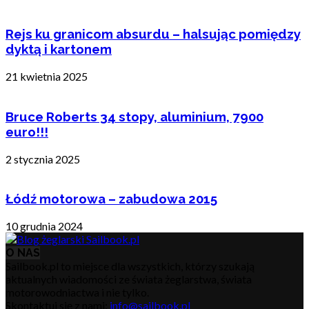
Rejs ku granicom absurdu – halsując pomiędzy
dyktą i kartonem
21 kwietnia 2025
Bruce Roberts 34 stopy, aluminium, 7900
euro!!!
2 stycznia 2025
Łódź motorowa – zabudowa 2015
10 grudnia 2024
O NAS
Sailbook.pl to miejsce dla wszystkich, którzy szukają
aktualnych wiadomości ze świata żeglarstwa, świata
motorowodniactwa i nie tylko.
Skontaktuj się z nami:
info@sailbook.pl