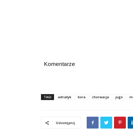
Komentarze
TAGI
adriatyk
bora
chorwacja
jugo
m
Udostępnij