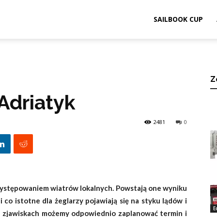
ook.pl
SAILBOOK CUP
Z
Adriatyk
2481
0
występowaniem wiatrów lokalnych. Powstają one wyniku
o istotne dla żeglarzy pojawiają się na styku lądów i
E
 zjawiskach możemy odpowiednio zaplanować termin i