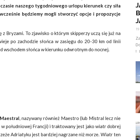
J
w czasie naszego tygodniowego urlopu kierunek czy siła
B
wcześnie będziemy mogli stworzyć opcje i propozycje
J
19
z Bryzami. To zjawisko o którym skipperzy uczą się już na
Za
ieje po zachodzie słońca w zasięgu do 20-30 km od linii
D
ed wschodem słońca w kierunku odwrotnym do nocnej.
! 
Maestral
, nazywany również Maestro (lub Mistral lecz nie
w południowej Francji) i traktowany jest jako wiatr dobrej
eże Adriatyku jest bardziej nagrzane niż morze. Wiatr ten