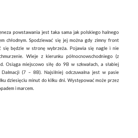
eneza powstawania jest taka sama jak polskiego halnego
rem chłodnym. Spodziewać się jej można gdy zimny front
 się będzie w stronę wybrzeża. Pojawia się nagle i nie
achmurzenie. Wieje z kierunku północnowschodniego (z
d. Osiąga miejscowo siłę do 9B w szkwałach, a słabiej
 Dalmacji (7 – 8B). Najsilniej odczuwalna jest w pasie
lku dziesięciu minut do kilku dni. Występować może przez
topadem i marcem.