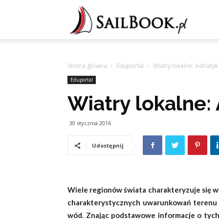
Sailb
Strona główna
Eduportal
Wiatry lokalne: Adriatyk
Eduportal
Wiatry lokalne: 
30 stycznia 2016
Udostępnij
Wiele regionów świata charakteryzuje się 
charakterystycznych uwarunkowań terenu i c
wód. Znając podstawowe informacje o tych