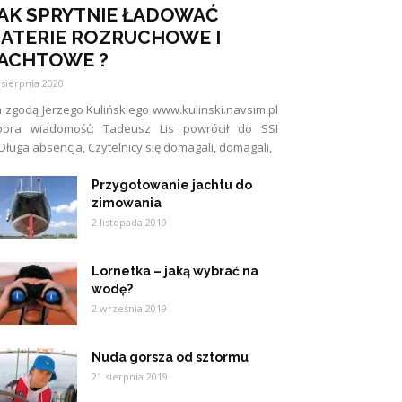
AK SPRYTNIE ŁADOWAĆ
ATERIE ROZRUCHOWE I
ACHTOWE ?
 sierpnia 2020
 zgodą Jerzego Kulińskiego www.kulinski.navsim.pl
obra wiadomość: Tadeusz Lis powrócił do SSI
Długa absencja, Czytelnicy się domagali, domagali,
Przygotowanie jachtu do
zimowania
2 listopada 2019
Lornetka – jaką wybrać na
wodę?
2 września 2019
Nuda gorsza od sztormu
21 sierpnia 2019