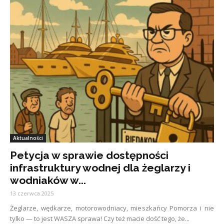
Aktualności
Petycja w sprawie dostępności
infrastruktury wodnej dla żeglarzy i
wodniaków w...
13 czerwca 2025
Żeglarze, wędkarze, motorowodniacy, mieszkańcy Pomorza i nie
tylko — to jest WASZA sprawa! Czy też macie dość tego, że...