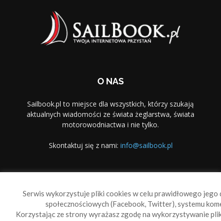
O NAS
Sailbook.pl to miejsce dla wszystkich, którzy szukają
aktualnych wiadomości ze świata żeglarstwa, świata
motorowodniactwa i nie tylko.
Skontaktuj się z nami:
info@sailbook.pl
PODĄŻAJ ZA NAMI
Serwis wykorzystuje pliki cookies w celu prawidłowego jego d
społecznościowych (Facebook, Twitter), systemu kom
Korzystając ze strony wyrażasz zgodę na wykorzystywanie pl