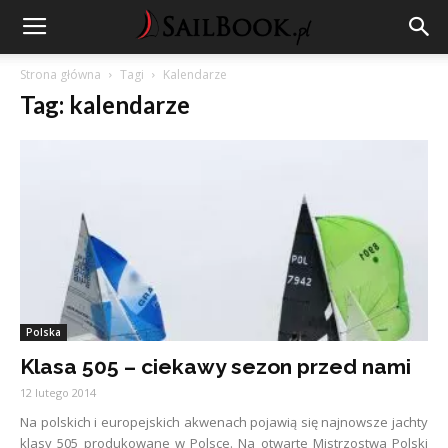
Strona główna
Tagi
Kalendarze
Tag: kalendarze
Polska
Klasa 505 – ciekawy sezon przed nami
12 lutego 2014
Na polskich i europejskich akwenach pojawią się najnowsze jachty
klasy 505 produkowane w Polsce. Na otwarte Mistrzostwa Polski