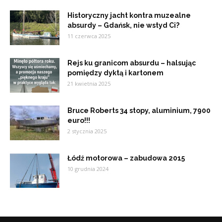
Historyczny jacht kontra muzealne
absurdy – Gdańsk, nie wstyd Ci?
11 czerwca 2025
Rejs ku granicom absurdu – halsując
pomiędzy dyktą i kartonem
21 kwietnia 2025
Bruce Roberts 34 stopy, aluminium, 7900
euro!!!
2 stycznia 2025
Łódź motorowa – zabudowa 2015
10 grudnia 2024