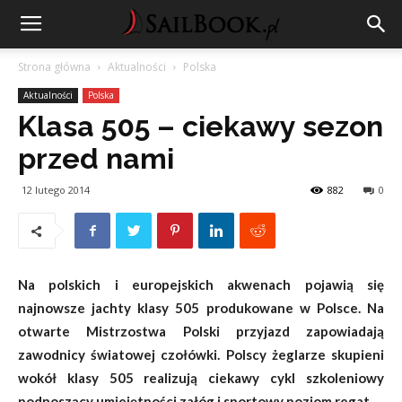
Strona główna
Aktualności
Polska
Aktualności
Polska
Klasa 505 – ciekawy sezon
przed nami
12 lutego 2014
882
0
Na polskich i europejskich akwenach pojawią się
najnowsze jachty klasy 505 produkowane w Polsce. Na
otwarte Mistrzostwa Polski przyjazd zapowiadają
zawodnicy światowej czołówki. Polscy żeglarze skupieni
wokół klasy 505 realizują ciekawy cykl szkoleniowy
podnoszący umiejętności załóg i sportowy poziom regat.