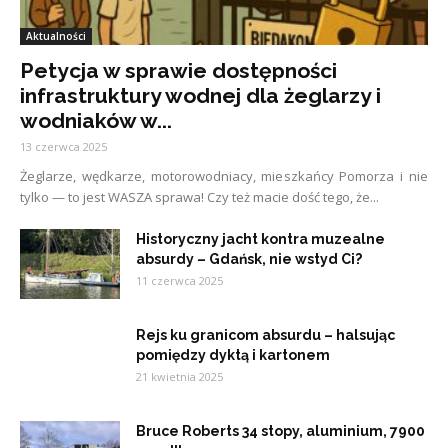
Aktualności
Petycja w sprawie dostępności
infrastruktury wodnej dla żeglarzy i
wodniaków w...
13 czerwca 2025
Żeglarze, wędkarze, motorowodniacy, mieszkańcy Pomorza i nie
tylko — to jest WASZA sprawa! Czy też macie dość tego, że...
Historyczny jacht kontra muzealne
absurdy – Gdańsk, nie wstyd Ci?
11 czerwca 2025
Rejs ku granicom absurdu – halsując
pomiędzy dyktą i kartonem
21 kwietnia 2025
Bruce Roberts 34 stopy, aluminium, 7900