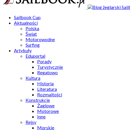
Sailbook Cup
Aktualności
Polska
Świat
Motorowodne
Surfing
Artykuły
Eduportal
Porady
Turystycznie
Regatowo
Kultura
Historia
Literatura
Rozmaitości
Konstrukcje
Żaglowe
Motorowe
Inne
Rejsy
Morskie