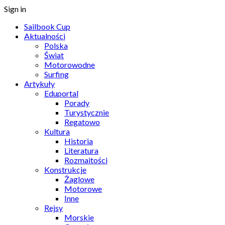
Sign in
Sailbook Cup
Aktualności
Polska
Świat
Motorowodne
Surfing
Artykuły
Eduportal
Porady
Turystycznie
Regatowo
Kultura
Historia
Literatura
Rozmaitości
Konstrukcje
Żaglowe
Motorowe
Inne
Rejsy
Morskie