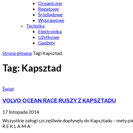
Oceaniczne
Regatowe
Śródlądowe
Wyprawowe
Technika
Elektronika
Użytkowe
Gadżety
Strona główna
Tagi
Kapsztad
Tag: Kapsztad
Świat
VOLVO OCEAN RACE RUSZY Z KAPSZTADU
17 listopada 2014
Wszystkie załogi szczęśliwie dopłynęły do Kapsztadu – mety pie
R E K L A M A