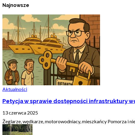
Najnowsze
Aktualności
Petycja w sprawie dostępności infrastruktury wo
13 czerwca 2025
Żeglarze, wędkarze, motorowodniacy, mieszkańcy Pomorza i nie t