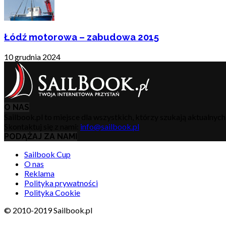
Łódź motorowa – zabudowa 2015
10 grudnia 2024
O NAS
Sailbook.pl to miejsce dla wszystkich, którzy szukają aktualnyc
Skontaktuj się z nami:
info@sailbook.pl
PODĄŻAJ ZA NAMI
Sailbook Cup
O nas
Reklama
Polityka prywatności
Polityka Cookie
© 2010-2019 Sailbook.pl