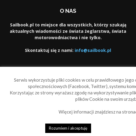
O NAS
Sailbook.pl to miejsce dla wszystkich, którzy szukają
aktualnych wiadomości ze świata żeglarstwa, świata
motorowodniactwa i nie tylko.
Skontaktuj się z nami:
info@sailbook.pl
PODĄŻAJ ZA NAMI
Serwis wykorzystuje pliki cookies w celu prawidłowego jego d
społecznościowych (Facebook, Twitter), systemu kom
Korzystając ze strony wyrażasz zgodę na wykorzystywanie pl
plików Cookie na swoim urządz
Więcej informacji znajdziesz na strona
Sailbook Cup
O nas
Reklama
Polityka prywatności
Polityka Cookie
Rozumiem i akceptuję
© 2010-2019 Sailbook.pl