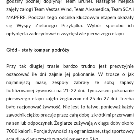
godziny później dopłynął Team Brunel. Następne miejsca
zajęły załogi Team Vestas Wind, Team Alvamedica, Team SCA i
MAPFRE. Podczas tego odcinka kluczowym etapem okazały
się Wyspy Zielonego Przylądka. Wybór sposobu ich
opłynięcia zadecydował o zwycięstwie pierwszego etapu.
Głód – stały kompan podróży
Przy tak długiej trasie, bardzo trudno jest precyzyjnie
oszacować ile dni zajmie jej pokonanie. W trosce o jak
najmniejszą masę, zespoły zabrały ze sobą zapasy
liofilizowanej żywności na 21-22 dni. Tymczasem pokonanie
pierwszego etapu zajęło żeglarzom od 25 do 27 dni. Trzeba
było racjonować żywność. Nie jest to łatwe, ponieważ każdy
zawodnik ciężko pracuje przez całą dobę, z krótkimi przerwami
na sen lub odpoczynek. Żeglarze zużywają w ciągu doby około
7000 kalorii. Porcje żywności są ograniczane, stąd sportowcy
schudli w ciągu trzech tygodni nawet po 5 kg.