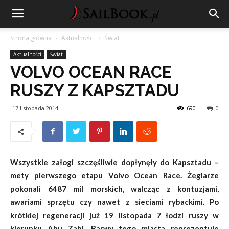
Strona główna
Aktualności
Świat
Aktualności
Świat
VOLVO OCEAN RACE
RUSZY Z KAPSZTADU
17 listopada 2014
690
0
Wszystkie załogi szczęśliwie dopłynęły do Kapsztadu –
mety pierwszego etapu Volvo Ocean Race. Żeglarze
pokonali 6487 mil morskich, walcząc z kontuzjami,
awariami sprzętu czy nawet z sieciami rybackimi. Po
krótkiej regeneracji już 19 listopada 7 łodzi ruszy w
kierunku Abu Zabi. Barwy tego miasta reprezentuje