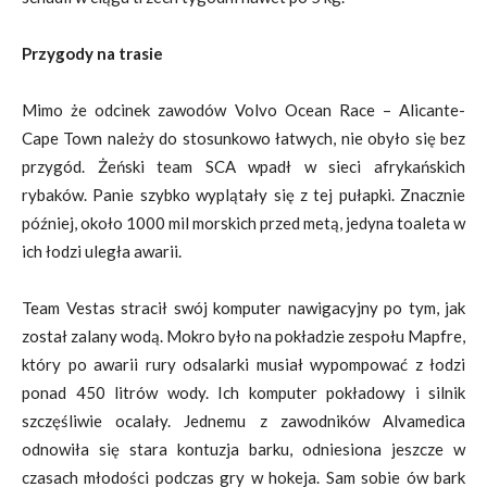
Przygody na trasie
Mimo że odcinek zawodów Volvo Ocean Race – Alicante-
Cape Town należy do stosunkowo łatwych, nie obyło się bez
przygód. Żeński team SCA wpadł w sieci afrykańskich
rybaków. Panie szybko wyplątały się z tej pułapki. Znacznie
później, około 1000 mil morskich przed metą, jedyna toaleta w
ich łodzi uległa awarii.
Team Vestas stracił swój komputer nawigacyjny po tym, jak
został zalany wodą. Mokro było na pokładzie zespołu Mapfre,
który po awarii rury odsalarki musiał wypompować z łodzi
ponad 450 litrów wody. Ich komputer pokładowy i silnik
szczęśliwie ocalały. Jednemu z zawodników Alvamedica
odnowiła się stara kontuzja barku, odniesiona jeszcze w
czasach młodości podczas gry w hokeja. Sam sobie ów bark