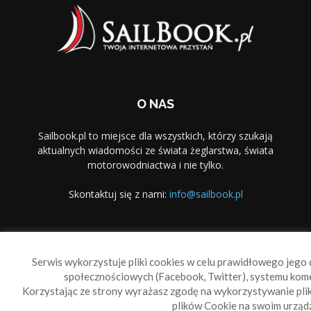
O NAS
Sailbook.pl to miejsce dla wszystkich, którzy szukają
aktualnych wiadomości ze świata żeglarstwa, świata
motorowodniactwa i nie tylko.
Skontaktuj się z nami:
info@sailbook.pl
PODĄŻAJ ZA NAMI
Serwis wykorzystuje pliki cookies w celu prawidłowego jego d
społecznościowych (Facebook, Twitter), systemu kom
Korzystając ze strony wyrażasz zgodę na wykorzystywanie pl
plików Cookie na swoim urządz