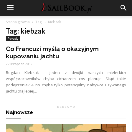
Strona główna
Tagi
Kiebzak
Tag: kiebzak
Porady
Co Francuzi myślą o okazyjnym
kupowaniu jachtu
27 listopada 2012
Bogdan Kiebzak - jeden z dwójki naszych mieleckich
współpracowników chyba cichaczem cos planuje. Skąd takie
podejrzenie? A no chyba tylko potencjalny nabywca uzywanego
jachtu (najlepiej...
R E K L A M A
Najnowsze