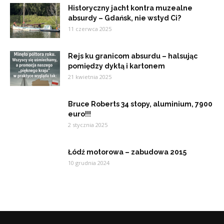
Historyczny jacht kontra muzealne
absurdy – Gdańsk, nie wstyd Ci?
11 czerwca 2025
Rejs ku granicom absurdu – halsując
pomiędzy dyktą i kartonem
21 kwietnia 2025
Bruce Roberts 34 stopy, aluminium, 7900
euro!!!
2 stycznia 2025
Łódź motorowa – zabudowa 2015
10 grudnia 2024