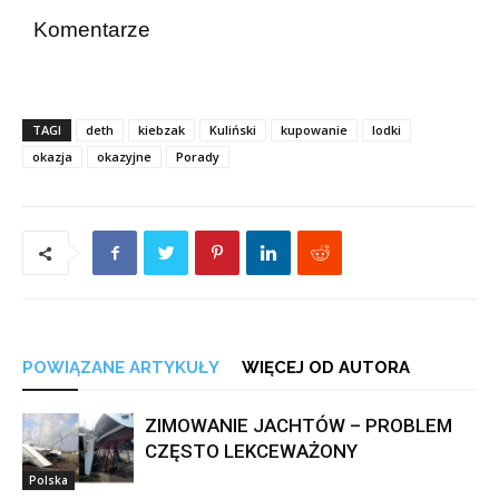
Komentarze
TAGI
deth
kiebzak
Kuliński
kupowanie
lodki
okazja
okazyjne
Porady
POWIĄZANE ARTYKUŁY
WIĘCEJ OD AUTORA
ZIMOWANIE JACHTÓW – PROBLEM
CZĘSTO LEKCEWAŻONY
Polska