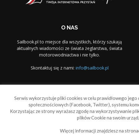
O NAS
Sailbook.pl to miejsce dla wszystkich, którzy szukają
aktualnych wiadomości ze świata żeglarstwa, świata
motorowodniactwa i nie tylko.
Skontaktuj się z nami:
info@sailbook.pl
PODĄŻAJ ZA NAMI
Serwis wykorzystuje pliki cookies w celu prawidłowego jego d
społecznościowych (Facebook, Twitter), systemu kom
Korzystając ze strony wyrażasz zgodę na wykorzystywanie pl
plików Cookie na swoim urządz
Więcej informacji znajdziesz na strona
Sailbook Cup
O nas
Reklama
Polityka prywatności