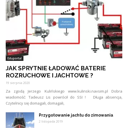
Eduportal
JAK SPRYTNIE ŁADOWAĆ BATERIE
ROZRUCHOWE I JACHTOWE ?
19 sierpnia 2020
Za zgodą Jerzego Kulińskiego www.kulinski.navsim.pl Dobra
wiadomość: Tadeusz Lis powrócił do SSI ! Długa absencja,
Czytelnicy się domagali, domagali,
Przygotowanie jachtu do zimowania
2 listopada 2019