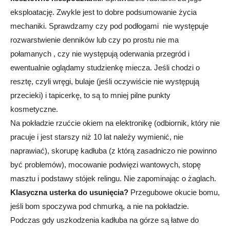
eksploatację. Zwykle jest to dobre podsumowanie życia
mechaniki. Sprawdzamy czy pod podłogami nie występuje
rozwarstwienie denników lub czy po prostu nie ma
połamanych , czy nie występują oderwania przegród i
ewentualnie oglądamy studzienkę miecza. Jeśli chodzi o
resztę, czyli wręgi, bulaje (jeśli oczywiście nie występują
przecieki) i tapicerkę, to są to mniej pilne punkty
kosmetyczne.
Na pokładzie rzućcie okiem na elektronikę (odbiornik, który nie
pracuje i jest starszy niż 10 lat należy wymienić, nie
naprawiać), skorupę kadłuba (z którą zasadniczo nie powinno
być problemów), mocowanie podwięzi wantowych, stopę
masztu i podstawy stójek relingu. Nie zapominając o żaglach.
Klasyczna usterka do usunięcia?
Przegubowe okucie bomu,
jeśli bom spoczywa pod chmurką, a nie na pokładzie.
Podczas gdy uszkodzenia kadłuba na górze są łatwe do