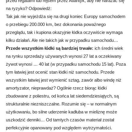
przed regatami lub rejsem przez Atlantyk, aby nie narażać się
na ryzyko? Odpowiedź:
Tak jak nie wyjeżdża się na drugi koniec Europy samochodem
o przebiegu 200.000 km, bez dokonania poważnego
przeglądu, tak i kupiona okazyjnie łódka oczywiście wymaga
kilku działań. Ale nie takich jak w przypadku samochodu…
Przede wszystkim łódki są bardziej trwałe:
ich średni wiek
na rynku sprzedaży używanych wynosi 27 lat a oczekiwany
żywot wynosi … 40 lat (w przypadku samochodu 15 lat). Poza
tym łatwiej jest ocenić stan łódki niż samochodu. Przede
wszystkim łatwiej jest wymienić sztag, zawór albo windę niż
amortyzator, nieprawdaż? Ogólnie rzecz biorąc łódki
zbudowane z poliestru, od końca lat siedemdziesiątych, są
strukturalnie niezniszczalne. Rozumie się – w normalnym
użytkowaniu, bo silne uderzenie kadłuba w mieliznę może
uszkodzić denniki… Od tamtych czasów materiał został
perfekcyjnie opanowany pod względem wytrzymałości.