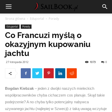
Strona główna
Eduportal
Porady
Eduportal
Porady
Co Francuzi myślą o
okazyjnym kupowaniu
jachtu
27 listopada 2012
1073
0
Bogdan Kiebzak
– jeden z dwójki naszych mieleckich
współpracowników chyba cichaczem cos planuje. Skąd takie
podejrzenie? A no chyba tylko potencjalny nabywca
uzywanego jachtu (najlepiej w Szwecji) z taką uwagą wczytuje