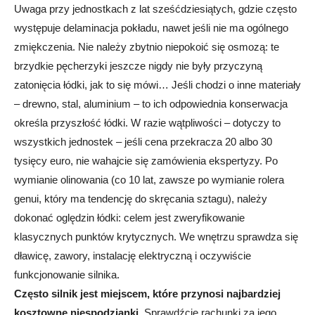
Uwaga przy jednostkach z lat sześćdziesiątych, gdzie często
występuje delaminacja pokładu, nawet jeśli nie ma ogólnego
zmiękczenia. Nie należy zbytnio niepokoić się osmozą: te
brzydkie pęcherzyki jeszcze nigdy nie były przyczyną
zatonięcia łódki, jak to się mówi… Jeśli chodzi o inne materiały
– drewno, stal, aluminium – to ich odpowiednia konserwacja
określa przyszłość łódki. W razie wątpliwości – dotyczy to
wszystkich jednostek – jeśli cena przekracza 20 albo 30
tysięcy euro, nie wahajcie się zamówienia ekspertyzy. Po
wymianie olinowania (co 10 lat, zawsze po wymianie rolera
genui, który ma tendencję do skręcania sztagu), należy
dokonać oględzin łódki: celem jest zweryfikowanie
klasycznych punktów krytycznych. We wnętrzu sprawdza się
dławicę, zawory, instalację elektryczną i oczywiście
funkcjonowanie silnika.
Często silnik jest miejscem, które przynosi najbardziej
kosztowne niespodzianki
. Sprawdźcie rachunki za jego