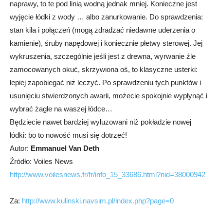
naprawy, to te pod linią wodną jednak mniej. Konieczne jest
wyjęcie łódki z wody … albo zanurkowanie. Do sprawdzenia:
stan kila i połączeń (mogą zdradzać niedawne uderzenia o
kamienie), śruby napędowej i koniecznie płetwy sterowej. Jej
wykruszenia, szczególnie jeśli jest z drewna, wyrwanie źle
zamocowanych okuć, skrzywiona oś, to klasyczne usterki:
lepiej zapobiegać niż leczyć. Po sprawdzeniu tych punktów i
usunięciu stwierdzonych awarii, możecie spokojnie wypłynąć i
wybrać żagle na waszej łódce…
Będziecie nawet bardziej wyluzowani niż pokładzie nowej
łódki: bo to nowość musi się dotrzeć!
Autor:
Emmanuel Van Deth
Źródło: Voiles News
http://www.voilesnews.fr/fr/info_15_33686.html?nid=38000942
Za:
http://www.kulinski.navsim.pl/index.php?page=0