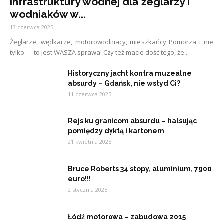
infrastruktury wodnej dla żeglarzy i
wodniaków w...
13 czerwca 2025
Żeglarze, wędkarze, motorowodniacy, mieszkańcy Pomorza i nie
tylko — to jest WASZA sprawa! Czy też macie dość tego, że...
Historyczny jacht kontra muzealne
absurdy – Gdańsk, nie wstyd Ci?
11 czerwca 2025
Rejs ku granicom absurdu – halsując
pomiędzy dyktą i kartonem
21 kwietnia 2025
Bruce Roberts 34 stopy, aluminium, 7900
euro!!!
2 stycznia 2025
Łódź motorowa – zabudowa 2015