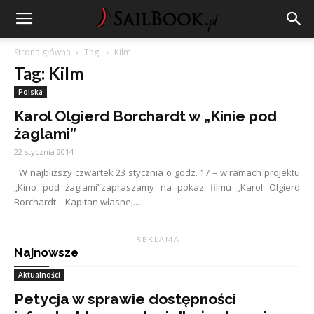
Strona główna
Tagi
Kilm
Tag: Kilm
Polska
Karol Olgierd Borchardt w „Kinie pod
żaglami”
22 stycznia 2014
W najbliższy czwartek 23 stycznia o godz. 17 – w ramach projektu
„Kino pod żaglami”zapraszamy na pokaz filmu „Karol Olgierd
Borchardt – Kapitan własnej...
R E K L A M A
Najnowsze
Aktualności
Petycja w sprawie dostępności