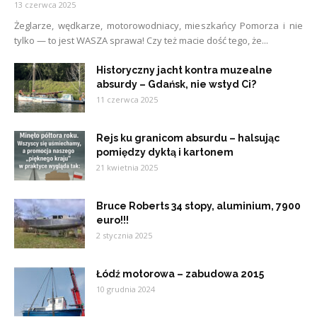
13 czerwca 2025
Żeglarze, wędkarze, motorowodniacy, mieszkańcy Pomorza i nie
tylko — to jest WASZA sprawa! Czy też macie dość tego, że...
Historyczny jacht kontra muzealne
absurdy – Gdańsk, nie wstyd Ci?
11 czerwca 2025
Rejs ku granicom absurdu – halsując
pomiędzy dyktą i kartonem
21 kwietnia 2025
Bruce Roberts 34 stopy, aluminium, 7900
euro!!!
2 stycznia 2025
Łódź motorowa – zabudowa 2015
10 grudnia 2024