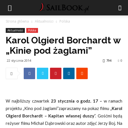
Strona główna
Aktualności
Polska
Aktualności
Polska
Karol Olgierd Borchardt w
„Kinie pod żaglami”
22 stycznia 2014
794
0
W najbliższy czwartek
23 stycznia o godz. 17 –
w ramach
projektu „Kino pod żaglami”zapraszamy na pokaz filmu „
Karol
Olgierd Borchardt – Kapitan własnej duszy
”. Gośćmi będą
reżyser filmu Michał Dąbrowski oraz autor zdjęć Jerzy Boj. Na