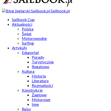
Sailbook.pl
Sailbook Cup
Aktualności
Polska
Świat
Motorowodne
Surfing
Artykuły
Eduportal
Porady
Turystycznie
Regatowo
Kultura
Historia
Literatura
Rozmaitości
Konstrukcje
Żaglowe
Motorowe
Inne
Rejsy