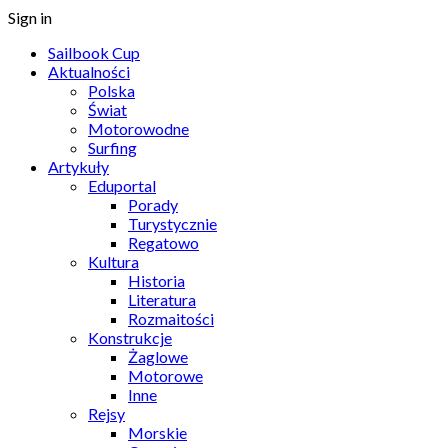
Sign in
Sailbook Cup
Aktualności
Polska
Świat
Motorowodne
Surfing
Artykuły
Eduportal
Porady
Turystycznie
Regatowo
Kultura
Historia
Literatura
Rozmaitości
Konstrukcje
Żaglowe
Motorowe
Inne
Rejsy
Morskie