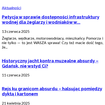
Aktualności
Petycja w sprawie dostępności infrastruktury
wodnej dla żeglarzy i wodniaków w...
13 czerwca 2025
Żeglarze, wędkarze, motorowodniacy, mieszkańcy Pomorza i
nie tylko — to jest WASZA sprawa! Czy też macie dość tego,
że...
Historyczny jacht kontra muzealne absurdy –
Gdańsk, nie wstyd Ci?
11 czerwca 2025
Rejs ku granicom absurdu – halsując pomiędzy
dyktą i kartonem
21 kwietnia 2025