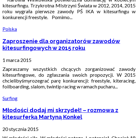
kitesurfingu. Trzykrotna MIstrzyni Świata w 2012, 2014, 2015
roku wygrała pierwsze zawody PŚ IKA w kitesurfingu w
konkurencji freestyle. Pomimo...
Polska
Zaproszenie dla organizatorów zawodów
kitesurfingowych w 2015 roku
1 marca 2015
Zapraszamy wszystkich chcących zorganizować zawody
kitesurfingowe, do zgłaszania swoich propozycji. W 2015
chcielibyśmyrozegrać parę konkurencji: freestyle, kiteracing,
foilboarding, slalom, twintip racing w ramach pucharu...
Surfing
Młodości dodaj mi skrzydeł! – rozmowa z
kitesurferką Martyną Konkel
20 stycznia 2015
W młodości siła. W młodości potęga. I potencjał. Chociaż 18