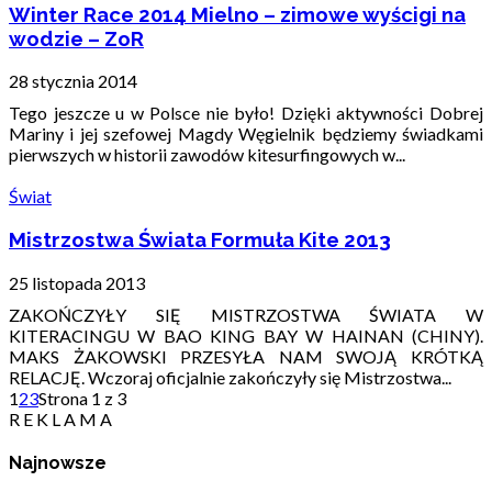
Winter Race 2014 Mielno – zimowe wyścigi na
wodzie – ZoR
28 stycznia 2014
Tego jeszcze u w Polsce nie było! Dzięki aktywności Dobrej
Mariny i jej szefowej Magdy Węgielnik będziemy świadkami
pierwszych w historii zawodów kitesurfingowych w...
Świat
Mistrzostwa Świata Formuła Kite 2013
25 listopada 2013
ZAKOŃCZYŁY SIĘ MISTRZOSTWA ŚWIATA W
KITERACINGU W BAO KING BAY W HAINAN (CHINY).
MAKS ŻAKOWSKI PRZESYŁA NAM SWOJĄ KRÓTKĄ
RELACJĘ. Wczoraj oficjalnie zakończyły się Mistrzostwa...
1
2
3
Strona 1 z 3
R E K L A M A
Najnowsze