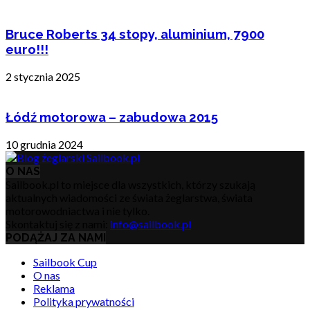
Bruce Roberts 34 stopy, aluminium, 7900
euro!!!
2 stycznia 2025
Łódź motorowa – zabudowa 2015
10 grudnia 2024
O NAS
Sailbook.pl to miejsce dla wszystkich, którzy szukają
aktualnych wiadomości ze świata żeglarstwa, świata
motorowodniactwa i nie tylko.
Skontaktuj się z nami:
info@sailbook.pl
PODĄŻAJ ZA NAMI
Sailbook Cup
O nas
Reklama
Polityka prywatności