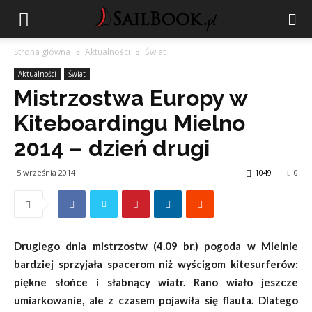
Strona główna
Aktualności
Świat
Aktualności
Świat
Mistrzostwa Europy w
Kiteboardingu Mielno
2014 – dzień drugi
5 września 2014
1049
0
Drugiego dnia mistrzostw (4.09 br.) pogoda w Mielnie
bardziej sprzyjała spacerom niż wyścigom kitesurferów:
piękne słońce i słabnący wiatr. Rano wiało jeszcze
umiarkowanie, ale z czasem pojawiła się flauta. Dlatego