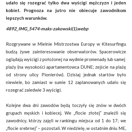
udało się rozegrać tylko dwa wyścigi mężczyzn i jeden
kobiet. Prognoza na jutro nie obiecuje zawodnikom
lepszych warunków.
4892_IMG_5474-maks-zakowski(1).webp
Rozgrywane w Mielnie Mistrzostwa Europy w Kitesurfingu
budzą żywe zainteresowanie obserwatorów. Spacerowicze
oglądają wyścigi z położonej na wydmie promenady lub samej
plaży (na wysokości apartamentowca DUNE; zejście na plażę
od strony ulicy Pionierów). Dzisiaj jednak startów było
niewiele, bo zamiast w sumie 12 zaplanowanych udało się
rozegrać zaledwie 3 wyścigi.
Kolejne dwa dni zawodów będą toczyły się znów w dwóch
grupach męskich i kobiecej. We „flocie złotej” znaleźli się
zawodnicy, którzy zajęli w rankingu miejsca od 1 do 17; we
„flocie srebrnej” – pozostali. W niedzielę, w ostatnim dniu ME,