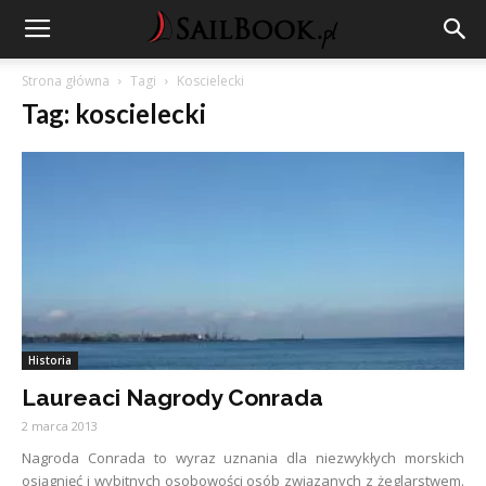
Strona główna
Tagi
Koscielecki
Tag: koscielecki
Historia
Laureaci Nagrody Conrada
2 marca 2013
Nagroda Conrada to wyraz uznania dla niezwykłych morskich
osiągnięć i wybitnych osobowości osób związanych z żeglarstwem.