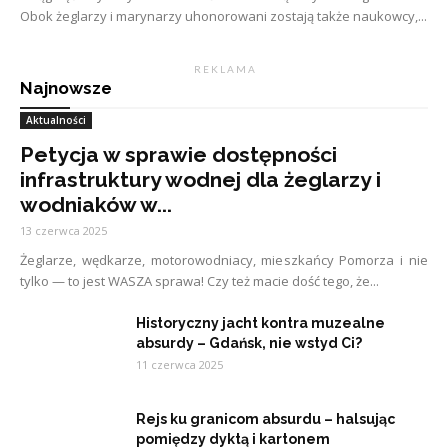
Obok żeglarzy i marynarzy uhonorowani zostają także naukowcy,...
R E K L A M A
Najnowsze
Aktualności
Petycja w sprawie dostępności
infrastruktury wodnej dla żeglarzy i
wodniaków w...
13 czerwca 2025
Żeglarze, wędkarze, motorowodniacy, mieszkańcy Pomorza i nie
tylko — to jest WASZA sprawa! Czy też macie dość tego, że...
Historyczny jacht kontra muzealne
absurdy – Gdańsk, nie wstyd Ci?
11 czerwca 2025
Rejs ku granicom absurdu – halsując
pomiędzy dyktą i kartonem