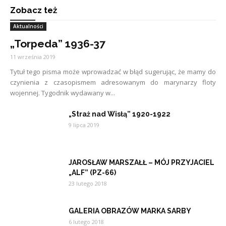
Zobacz też
Aktualności
„Torpeda” 1936-37
11 września 2019
Tytuł tego pisma może wprowadzać w błąd sugerując, że mamy do
czynienia z czasopismem adresowanym do marynarzy floty
wojennej. Tygodnik wydawany w...
„Straż nad Wisłą” 1920-1922
9 lipca 2019
JAROSŁAW MARSZAŁŁ – MÓJ PRZYJACIEL
„ALF” (PZ-66)
23 lutego 2018
GALERIA OBRAZÓW MARKA SARBY
6 lutego 2018