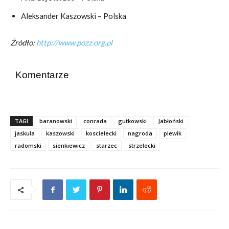
Aleksander Kaszowski – Polska
Źródło:
http://www.pozz.org.pl
Komentarze
TAGI
baranowski
conrada
gutkowski
Jabłoński
jaskula
kaszowski
koscielecki
nagroda
plewik
radomski
sienkiewicz
starzec
strzelecki