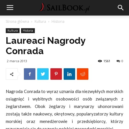
Strona główna
Kultura
Historia
Kultura
Historia
Laureaci Nagrody
Conrada
2 marca 2013
1561
0
Nagroda Conrada to wyraz uznania dla niezwykłych morskich
osiągnięć i wybitnych osobowości osób związanych z
żeglarstwem. Obok żeglarzy i marynarzy uhonorowani
zostają także naukowcy, okrętowcy, popularyzatorzy kultury
morskiej oraz menedżerowie i przedsiębiorcy, którzy
przyczyniają się do rozwoju polskiej gospodarki morskiej.