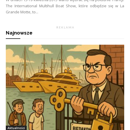
The International Multihull Boat Show, które odbędzie się w La
Grande Motte, to...
R E K L A M A
Najnowsze
Aktualności