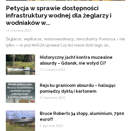
Petycja w sprawie dostępności
infrastruktury wodnej dla żeglarzy i
wodniaków w...
13 czerwca 2025
Żeglarze, wędkarze, motorowodniacy, mieszkańcy Pomorza i nie
tylko — to jest WASZA sprawa! Czy też macie dość tego, że...
Historyczny jacht kontra muzealne
absurdy – Gdańsk, nie wstyd Ci?
11 czerwca 2025
Rejs ku granicom absurdu – halsując
pomiędzy dyktą i kartonem
21 kwietnia 2025
Bruce Roberts 34 stopy, aluminium, 7900
euro!!!
2 stycznia 2025