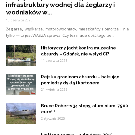
infrastruktury wodnej dla żeglarzy i
wodniaków w...
13 czerwca 2025
Żeglarze, wędkarze, motorowodniacy, mieszkańcy Pomorza i nie
tylko — to jest WASZA sprawa! Czy też macie dość tego, że...
Historyczny jacht kontra muzealne
absurdy – Gdańsk, nie wstyd Ci?
11 czerwca 2025
Rejs ku granicom absurdu – halsując
pomiędzy dyktą i kartonem
21 kwietnia 2025
Bruce Roberts 34 stopy, aluminium, 7900
euro!!!
2 stycznia 2025
Łódź motorowa – zabudowa 2015