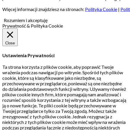
Więcej informacji znajdziesz na stronach:
Polityka Cookie
|
Poli
Rozumiem i akceptuję
Prywatność & Polityka Cookie
Close
Ustawienia Prywatności
Ta strona korzysta z plików cookie, aby poprawić Twoje
wrażenia podczas nawigacji po witrynie.
Spośród tych plików
cookie, które są klasyfikowane jako niezbędne, są
przechowywane w przeglądarce, ponieważ są one niezbędne
do działania podstawowych funkcji witryny.
Używamy również
plików cookie innych firm, które pomagają nam analizować i
rozumieć sposób korzystania z tej witryny a także wzbogacają
ją o nowe funkcje.
Te pliki cookie będą przechowywane w
Twojej przeglądarce tylko za Twoją zgodą.
Możesz także
zrezygnować z tych plików cookie.
Jednak rezygnacja z
niektórych z tych plików cookie może mieć wpływ na wrażenia
podczas przeglądania łącznie z niedostępnością niektórych