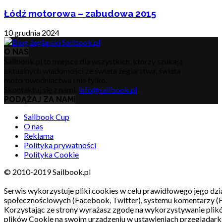
Łódź motorowa – zabudowa 2015
10 grudnia 2024
O NAS
Sailbook.pl to miejsce dla wszystkich, którzy szukają
aktualnych wiadomości ze świata żeglarstwa, świata
motorowodniactwa i nie tylko.
Skontaktuj się z nami:
info@sailbook.pl
PODĄŻAJ ZA NAMI
Sailbook Cup
O nas
Reklama
Polityka prywatności
Polityka Cookie
© 2010-2019 Sailbook.pl
Serwis wykorzystuje pliki cookies w celu prawidłowego jego dzia
społecznościowych (Facebook, Twitter), systemu komentarzy (
Korzystając ze strony wyrażasz zgodę na wykorzystywanie pli
plików Cookie na swoim urządzeniu w ustawieniach przeglądarki