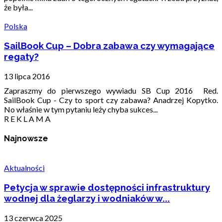
że była...
Polska
SailBook Cup – Dobra zabawa czy wymagające
regaty?
13 lipca 2016
Zapraszmy do pierwszego wywiadu SB Cup 2016 Red.
SailBook Cup - Czy to sport czy zabawa? Anadrzej Kopytko.
No właśnie w tym pytaniu leży chyba sukces...
R E K L A M A
Najnowsze
Aktualności
Petycja w sprawie dostępności infrastruktury
wodnej dla żeglarzy i wodniaków w...
13 czerwca 2025