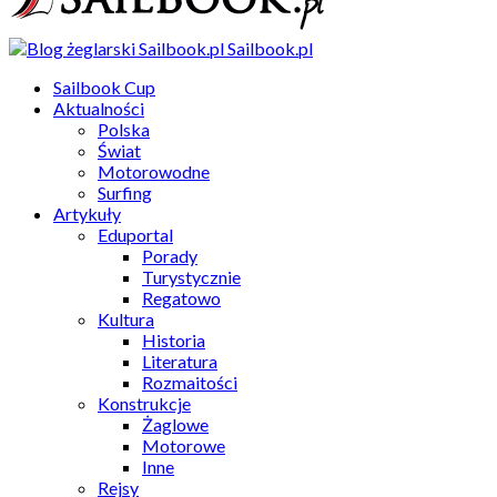
Sailbook.pl
Sailbook Cup
Aktualności
Polska
Świat
Motorowodne
Surfing
Artykuły
Eduportal
Porady
Turystycznie
Regatowo
Kultura
Historia
Literatura
Rozmaitości
Konstrukcje
Żaglowe
Motorowe
Inne
Rejsy