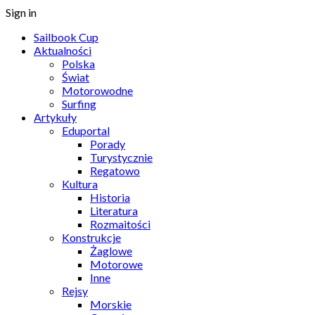
Sign in
Sailbook Cup
Aktualności
Polska
Świat
Motorowodne
Surfing
Artykuły
Eduportal
Porady
Turystycznie
Regatowo
Kultura
Historia
Literatura
Rozmaitości
Konstrukcje
Żaglowe
Motorowe
Inne
Rejsy
Morskie