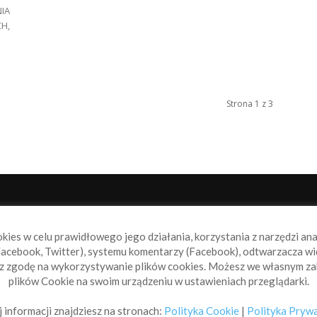
IA
H,
Strona 1 z 3
NAS
P
okies w celu prawidłowego jego działania, korzystania z narzędzi an
book.pl to miejsce dla wszystkich, którzy szukają aktualnych
acebook, Twitter), systemu komentarzy (Facebook), odtwarzacza wi
omości ze świata żeglarstwa, świata motorowodniactwa i
sz zgodę na wykorzystywanie plików cookies. Możesz we własnym za
ylko.
plików Cookie na swoim urządzeniu w ustawieniach przeglądarki.
taktuj się z nami:
info@sailbook.pl
 informacji znajdziesz na stronach:
Polityka Cookie
|
Polityka Pryw