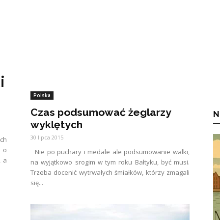
i
Polska
Czas podsumować żeglarzy
N
wyklętych
30 lipca 2015
ych
 o
Nie po puchary i medale ale podsumowanie walki,
, a
na wyjątkowo srogim w tym roku Bałtyku, być musi.
Trzeba docenić wytrwałych śmiałków, którzy zmagali
się...