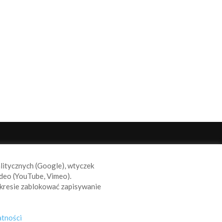
ODĄŻAJ ZA NAMI
alitycznych (Google), wtyczek
deo (YouTube, Vimeo).
kresie zablokować zapisywanie
atności