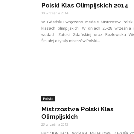
Polski Klas Olimpijskich 2014
30 września 2014
W Gdańsku wręczono medale Mistrzostw Polski
klasach olimpijskich. W dniach 25-28 września
wodach Zatoki Gdańskiej oraz Rozlewiska Wis
Śmiałej o tytuły mistrzów Polski...
Polska
Mistrzostwa Polski Klas
Olimpijskich
23 września 2013
EMOCJONUJĄCE WYŚCIGI MEDALOWE ZAKOŃCZY