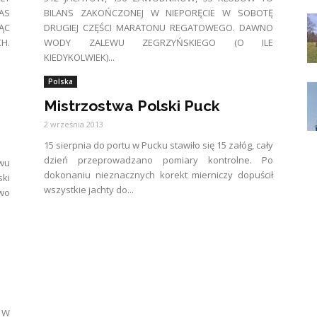
AS
BILANS ZAKOŃCZONEJ W NIEPORĘCIE W SOBOTĘ
JĄC
DRUGIEJ CZĘŚCI MARATONU REGATOWEGO. DAWNO
H.
WODY ZALEWU ZEGRZYŃSKIEGO (O ILE
KIEDYKOLWIEK)...
Polska
Mistrzostwa Polski Puck
2 września 2013
15 sierpnia do portu w Pucku stawiło się 15 załóg, cały
dzień przeprowadzano pomiary kontrolne. Po
wu
dokonaniu nieznacznych korekt mierniczy dopuścił
ki
wszystkie jachty do...
ywo
 W