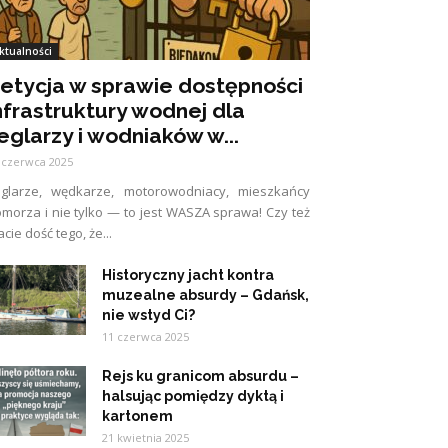
ktualności
etycja w sprawie dostępności
nfrastruktury wodnej dla
eglarzy i wodniaków w...
 czerwca 2025
eglarze, wędkarze, motorowodniacy, mieszkańcy
morza i nie tylko — to jest WASZA sprawa! Czy też
cie dość tego, że...
Historyczny jacht kontra
muzealne absurdy – Gdańsk,
nie wstyd Ci?
11 czerwca 2025
Rejs ku granicom absurdu –
halsując pomiędzy dyktą i
kartonem
21 kwietnia 2025