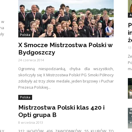
A
 w
P
 na
i
ły
Polska
ż
X Smocze Mistrzostwa Polski w
13
Bydgoszczy
Ż
24 czerwca 2014
Po
Ogromną niespodzianką, chyba dla wszystkich,
ma
skończyły się X Mistrzostwa Polski! PG Smoki Północy
zdobyły aż trzy złote medale, jeden brązowy i Puchar
Prezesa Polskiej...
Polska
Mistrzostwa Polski klas 420 i
Opti grupa B
8 września 2013
ŁY
312 JACHTÓW, 436 ZAWODNIKÓW, 55 KLUBÓW TO