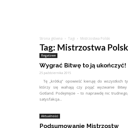
Strona główna
Tagi
Mistrzostwa Polski
Tag: Mistrzostwa Polsk
Regatowe
Wygrać Bitwę to ją ukończyć!
25 października 2015
Tę „krótką” opowieść kieruję do wszystkich t
którzy się wahają czy pojąć wyzwanie Bitwy
Gotland. Podejmijcie – to naprawdę nic trudnego
satysfakcja...
Aktualności
Podsumowanie Mistrzostw