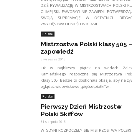
DZIŚ RYWALIZACJĘ W MISTRZOSTWACH POLSKI KL
OLIMPIJSKI. FAWORYCI NIE ZAWIEDLI POTWIERDZA
SWOJĄ SUPREMACJĘ W OSTATNICH BIEGAC
ZWYCIĘSTWA ODNIEŚLI W KLASIE...
Polska
Mistrzostwa Polski klasy 505 –
zapowiedź
3 września 2013
Już w najbliższy piątek na wodach Zale
Kamieńskiego rozpoczną się Mistrzostwa Pols
Klasy 505. Bedzie to doskonała okazja, aby na ż
oglądać widowiskowe „pięćsetpiatki”w...
Polska
Pierwszy Dzień Mistrzostw
Polski Skiff’ów
31 sierpnia 2013
W GDYNI ROZPOCZĘŁY SIĘ MISTRZOSTWA POLSKI