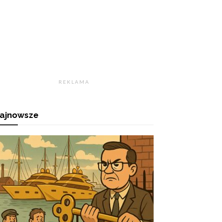
R E K L A M A
ajnowsze