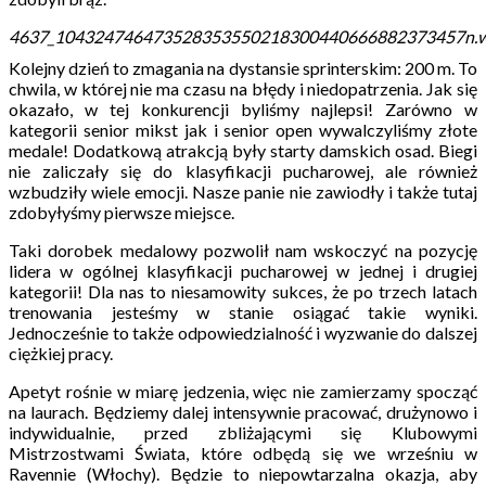
4637_104324746473528353550218300440666882373457n.
Kolejny dzień to zmagania na dystansie sprinterskim: 200 m. To
chwila, w której nie ma czasu na błędy i niedopatrzenia. Jak się
okazało, w tej konkurencji byliśmy najlepsi! Zarówno w
kategorii senior mikst jak i senior open wywalczyliśmy złote
medale! Dodatkową atrakcją były starty damskich osad. Biegi
nie zaliczały się do klasyfikacji pucharowej, ale również
wzbudziły wiele emocji. Nasze panie nie zawiodły i także tutaj
zdobyłyśmy pierwsze miejsce.
Taki dorobek medalowy pozwolił nam wskoczyć na pozycję
lidera w ogólnej klasyfikacji pucharowej w jednej i drugiej
kategorii! Dla nas to niesamowity sukces, że po trzech latach
trenowania jesteśmy w stanie osiągać takie wyniki.
Jednocześnie to także odpowiedzialność i wyzwanie do dalszej
ciężkiej pracy.
Apetyt rośnie w miarę jedzenia, więc nie zamierzamy spocząć
na laurach. Będziemy dalej intensywnie pracować, drużynowo i
indywidualnie, przed zbliżającymi się Klubowymi
Mistrzostwami Świata, które odbędą się we wrześniu w
Ravennie (Włochy). Będzie to niepowtarzalna okazja, aby