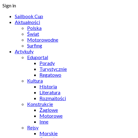
Sign in
Sailbook Cup
Aktualności
Polska
Świat
Motorowodne
Surfing
Artykuły
Eduportal
Porady
Turystycznie
Regatowo
Kultura
Historia
Literatura
Rozmaitości
Konstrukcje
Żaglowe
Motorowe
Inne
Rejsy
Morskie