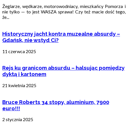
Żeglarze, wędkarze, motorowodniacy, mieszkańcy Pomorza i
nie tylko — to jest WASZA sprawa! Czy też macie dość tego,
że...
Historyczny jacht kontra muzealne absurdy –
Gdańsk, nie wstyd Ci?
11 czerwca 2025
Rejs ku granicom absurdu – halsując pomiędzy
dyktą i kartonem
21 kwietnia 2025
Bruce Roberts 34 stopy, aluminium, 7900
euro!!!
2 stycznia 2025