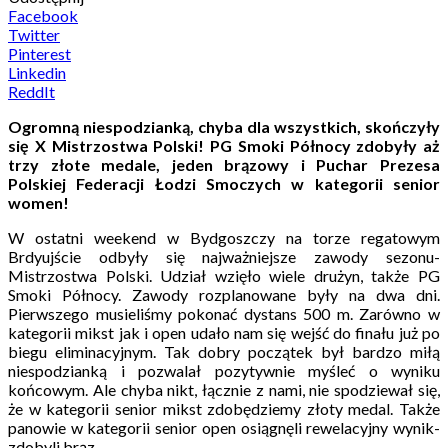
Facebook
Twitter
Pinterest
Linkedin
ReddIt
Ogromną niespodzianką, chyba dla wszystkich, skończyły
się X Mistrzostwa Polski! PG Smoki Północy zdobyły aż
trzy złote medale, jeden brązowy i Puchar Prezesa
Polskiej Federacji Łodzi Smoczych w kategorii senior
women!
W ostatni weekend w Bydgoszczy na torze regatowym
Brdyujście odbyły się najważniejsze zawody sezonu-
Mistrzostwa Polski. Udział wzięło wiele drużyn, także PG
Smoki Północy. Zawody rozplanowane były na dwa dni.
Pierwszego musieliśmy pokonać dystans 500 m. Zarówno w
kategorii mikst jak i open udało nam się wejść do finału już po
biegu eliminacyjnym. Tak dobry początek był bardzo miłą
niespodzianką i pozwalał pozytywnie myśleć o wyniku
końcowym. Ale chyba nikt, łącznie z nami, nie spodziewał się,
że w kategorii senior mikst zdobędziemy złoty medal. Także
panowie w kategorii senior open osiągnęli rewelacyjny wynik-
zdobyli brąz.