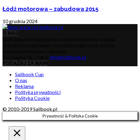
Łódź motorowa – zabudowa 2015
10 grudnia 2024
O NAS
Sailbook.pl to miejsce dla wszystkich, którzy szukają
aktualnych wiadomości ze świata żeglarstwa, świata
motorowodniactwa i nie tylko.
Skontaktuj się z nami:
info@sailbook.pl
PODĄŻAJ ZA NAMI
Sailbook Cup
O nas
Reklama
Polityka prywatności
Polityka Cookie
© 2010-2019 Sailbook.pl
Prywatność & Polityka Cookie