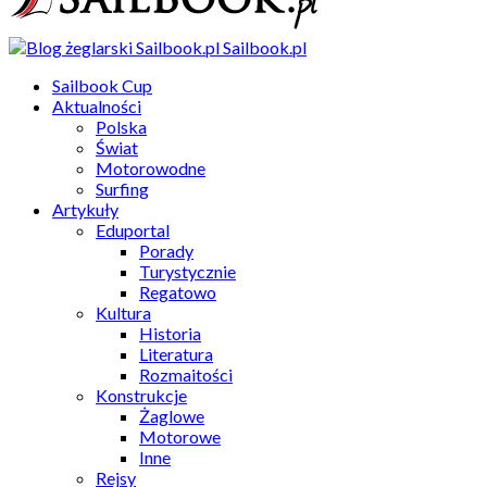
Sailbook.pl
Sailbook Cup
Aktualności
Polska
Świat
Motorowodne
Surfing
Artykuły
Eduportal
Porady
Turystycznie
Regatowo
Kultura
Historia
Literatura
Rozmaitości
Konstrukcje
Żaglowe
Motorowe
Inne
Rejsy