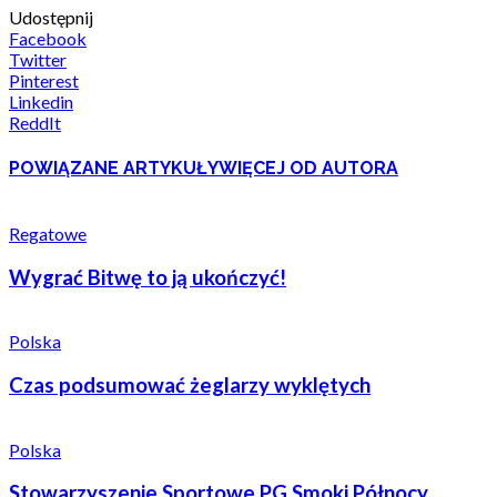
Udostępnij
Facebook
Twitter
Pinterest
Linkedin
ReddIt
POWIĄZANE ARTYKUŁY
WIĘCEJ OD AUTORA
Regatowe
Wygrać Bitwę to ją ukończyć!
Polska
Czas podsumować żeglarzy wyklętych
Polska
Stowarzyszenie Sportowe PG Smoki Północy