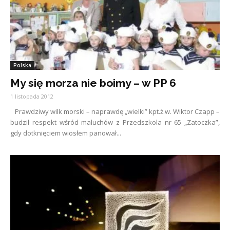
Polska
My się morza nie boimy – w PP 6
1 listopada 2012
Prawdziwy wilk morski – naprawdę „wielki” kpt.ż.w. Wiktor Czapp –
budził respekt wśród maluchów z Przedszkola nr 65 „Zatoczka”,
gdy dotknięciem wiosłem panował...