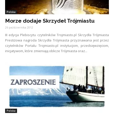
Polska
Morze dodaje Skrzydeł Trójmiastu
26 października 2012
III edycja Plebiscytu czytelników Trojmiasto.pl Skrzydła Trójmiasta
Prestiżowa nagroda Skrzydła Trójmiasta przyznawana jest przez
czytelników Portalu Trojmiasto.pl instytucjom, przedsięwzięciom,
inicjatywom, które zmieniają oblicze Trójmiasta oraz...
Polska