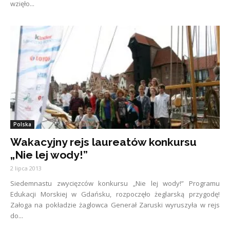
wzięło...
Polska
Wakacyjny rejs laureatów konkursu
„Nie lej wody!”
2 lipca 2013
Siedemnastu zwycięzców konkursu „Nie lej wody!” Programu
Edukacji Morskiej w Gdańsku, rozpoczęło żeglarską przygodę!
Załoga na pokładzie żaglowca Generał Zaruski wyruszyła w rejs
do...