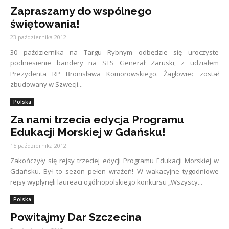
Zapraszamy do wspólnego
świętowania!
23 października 2012
30 października na Targu Rybnym odbędzie się uroczyste
podniesienie bandery na STS Generał Zaruski, z udziałem
Prezydenta RP Bronisława Komorowskiego. Żaglowiec został
zbudowany w Szwecji...
Polska
Za nami trzecia edycja Programu
Edukacji Morskiej w Gdańsku!
15 października 2012
Zakończyły się rejsy trzeciej edycji Programu Edukacji Morskiej w
Gdańsku. Był to sezon pełen wrażeń! W wakacyjne tygodniowe
rejsy wypłynęli laureaci ogólnopolskiego konkursu „Wszyscy...
Polska
Powitajmy Dar Szczecina