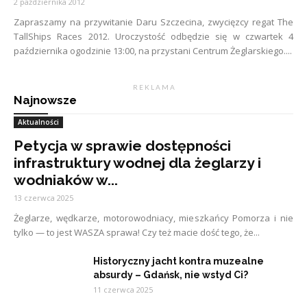
2 października 2012
Zapraszamy na przywitanie Daru Szczecina, zwycięzcy regat The
TallShips Races 2012. Uroczystość odbędzie się w czwartek 4
października ogodzinie 13:00, na przystani Centrum Żeglarskiego....
R E K L A M A
Najnowsze
Aktualności
Petycja w sprawie dostępności
infrastruktury wodnej dla żeglarzy i
wodniaków w...
13 czerwca 2025
Żeglarze, wędkarze, motorowodniacy, mieszkańcy Pomorza i nie
tylko — to jest WASZA sprawa! Czy też macie dość tego, że...
Historyczny jacht kontra muzealne
absurdy – Gdańsk, nie wstyd Ci?
11 czerwca 2025