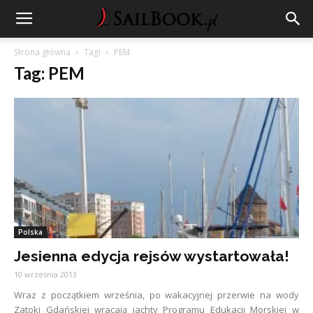
Strona główna
Tagi
PEM
Tag: PEM
Polska
Jesienna edycja rejsów wystartowała!
10 września 2013
Wraz z początkiem września, po wakacyjnej przerwie na wody
Zatoki Gdańskiej wracają jachty Programu Edukacji Morskiej w