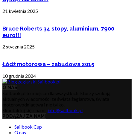
21 kwietnia 2025
Bruce Roberts 34 stopy, aluminium, 7900
euro!!!
2 stycznia 2025
Łódź motorowa – zabudowa 2015
10 grudnia 2024
O NAS
Sailbook.pl to miejsce dla wszystkich, którzy szukają
aktualnych wiadomości ze świata żeglarstwa, świata
motorowodniactwa i nie tylko.
Skontaktuj się z nami:
info@sailbook.pl
PODĄŻAJ ZA NAMI
Sailbook Cup
O nas