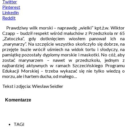
Twitter
Pinterest
Linkedin
ReddIt
Prawdziwy wilk morski – naprawdę „wielki” kpt.ż.w. Wiktor
Czapp – budził respekt wśród maluchów z Przedszkola nr 65
„Zatoczka”, gdy dotknięciem wiosłem panował ich na
„marynarzy”. Na szczęście wszystko skończyło się dobrze, na
przejęte buzie wrócił uśmiech na widok tortu i słodyczy, na
pamiątkę pozostały dyplomy morskie i maskotki. No cóż, aby
zostać marynarzem – nawet w przedszkolu, jednym z
najbardziej aktywnych w ramach Szczecińskiego Programu
Edukacji Morskiej – trzeba wykazać się nie tylko wiedzą o
morzu, ale i hartem ducha, od małego…
Tekst i zdjęcia: Wiesław Seidler
Komentarze
TAGI