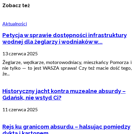
Zobacz też
Aktualności
Petycja w sprawie dostępności infrastruktury
wodnej dla żeglarzy i wodniaków w...
13 czerwca 2025
Żeglarze, wędkarze, motorowodniacy, mieszkańcy Pomorza i
nie tylko — to jest WASZA sprawa! Czy też macie dość tego,
że...
Historyczny jacht kontra muzealne absurdy –
Gdańsk, nie wstyd Ci?
11 czerwca 2025
Rejs ku granicom absurdu – halsując pomiędzy
dyktą i kartonem