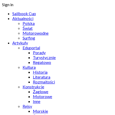
Sign in
Sailbook Cup
Aktualności
Polska
Świat
Motorowodne
Surfing
Artykuły
Eduportal
Porady
Turystycznie
Regatowo
Kultura
Historia
Literatura
Rozmaitości
Konstrukcje
Żaglowe
Motorowe
Inne
Rejsy
Morskie