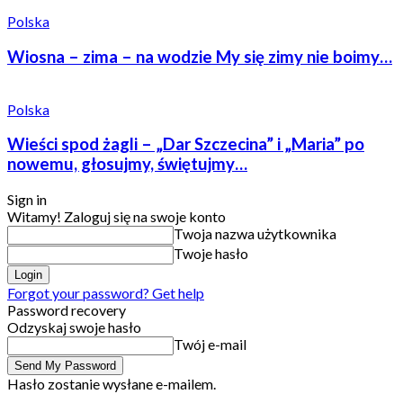
Polska
Wiosna – zima – na wodzie My się zimy nie boimy…
Polska
Wieści spod żagli – „Dar Szczecina” i „Maria” po
nowemu, głosujmy, świętujmy…
Sign in
Witamy! Zaloguj się na swoje konto
Twoja nazwa użytkownika
Twoje hasło
Forgot your password? Get help
Password recovery
Odzyskaj swoje hasło
Twój e-mail
Hasło zostanie wysłane e-mailem.