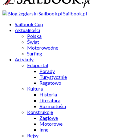
Sailbook.pl
Sailbook Cup
Aktualności
Polska
Świat
Motorowodne
Surfing
Artykuły
Eduportal
Porady
Turystycznie
Regatowo
Kultura
Historia
Literatura
Rozmaitości
Konstrukcje
Żaglowe
Motorowe
Inne
Rejsy