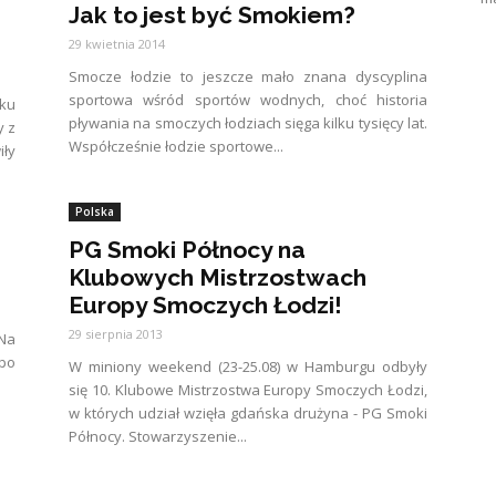
Jak to jest być Smokiem?
29 kwietnia 2014
Smocze łodzie to jeszcze mało znana dyscyplina
sportowa wśród sportów wodnych, choć historia
sku
pływania na smoczych łodziach sięga kilku tysięcy lat.
y z
Współcześnie łodzie sportowe...
iły
Polska
PG Smoki Północy na
Klubowych Mistrzostwach
Europy Smoczych Łodzi!
29 sierpnia 2013
 Na
 po
W miniony weekend (23-25.08) w Hamburgu odbyły
się 10. Klubowe Mistrzostwa Europy Smoczych Łodzi,
w których udział wzięła gdańska drużyna - PG Smoki
Północy. Stowarzyszenie...