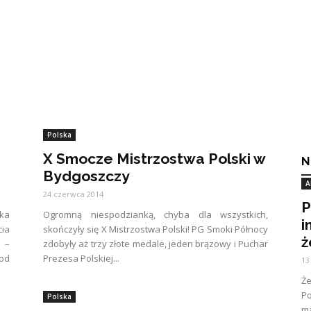
Polska
X Smocze Mistrzostwa Polski w
N
Bydgoszczy
A
24 czerwca 2014
P
ska
Ogromną niespodzianką, chyba dla wszystkich,
i
ia
skończyły się X Mistrzostwa Polski! PG Smoki Północy
ż
 –
zdobyły aż trzy złote medale, jeden brązowy i Puchar
od
Prezesa Polskiej...
13
Ż
Po
Polska
ma