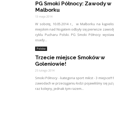
PG Smoki Północy: Zawody w
Malborku
13 maja 2014
W sobotę, 10.05.2014 r., w Malborku na kąpieli
miejskim nad Nogatem odbyły się pierwsze zawod
cyklu Pucharu Polski. PG Smoki Północy wystaw
osady...
Polska
Trzecie miejsce Smoków w
Goleniowie!
25 lutego 2014
Smoki Północy - kategoria sport mikst - 3 miejsce!!!
zawodach w przeciąganiu łodzi pojawiliśmy się już
raz kolejny, jednak tym razem...