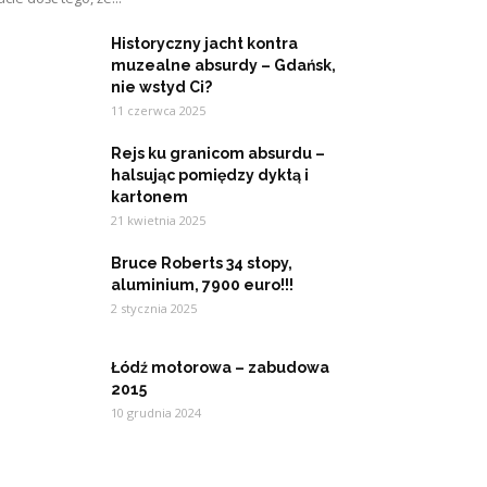
Historyczny jacht kontra
muzealne absurdy – Gdańsk,
nie wstyd Ci?
11 czerwca 2025
Rejs ku granicom absurdu –
halsując pomiędzy dyktą i
kartonem
21 kwietnia 2025
Bruce Roberts 34 stopy,
aluminium, 7900 euro!!!
2 stycznia 2025
Łódź motorowa – zabudowa
2015
10 grudnia 2024