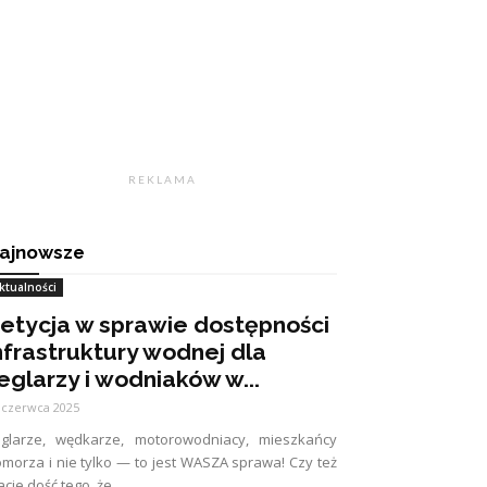
R E K L A M A
ajnowsze
ktualności
etycja w sprawie dostępności
nfrastruktury wodnej dla
eglarzy i wodniaków w...
 czerwca 2025
eglarze, wędkarze, motorowodniacy, mieszkańcy
morza i nie tylko — to jest WASZA sprawa! Czy też
cie dość tego, że...