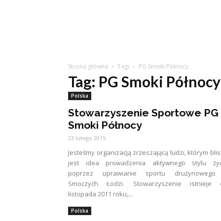
Strona główna
Tagi
PG Smoki Północy
Tag: PG Smoki Północy
Polska
Stowarzyszenie Sportowe PG
Smoki Północy
23 lutego 2015
Jesteśmy organizacją zrzeszającą ludzi, którym bli
jest idea prowadzenia aktywnego stylu życ
poprzez uprawianie sportu drużynowego
Smoczych Łodzi. Stowarzyszenie istnieje 
listopada 2011 roku,...
Polska