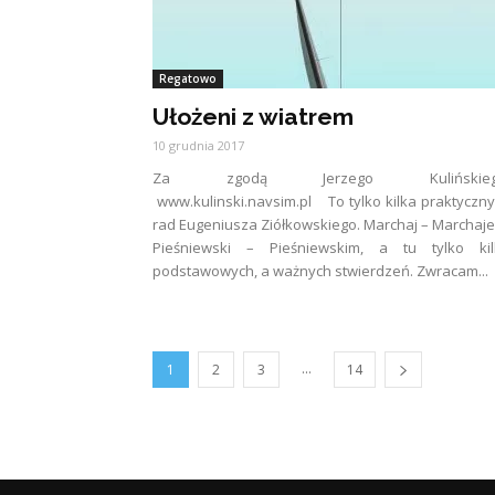
Regatowo
Ułożeni z wiatrem
10 grudnia 2017
Za zgodą Jerzego Kulińskie
www.kulinski.navsim.pl To tylko kilka praktyczn
rad Eugeniusza Ziółkowskiego. Marchaj – Marchaj
Pieśniewski – Pieśniewskim, a tu tylko kil
podstawowych, a ważnych stwierdzeń. Zwracam...
...
1
2
3
14