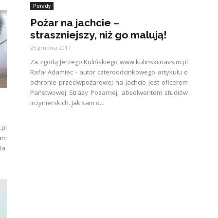
Porady
Pożar na jachcie –
straszniejszy, niż go malują!
25 grudnia 2017
Za zgodą Jerzego Kulińskiego www.kulinski.navsim.pl
Rafał Adamiec - autor czteroodcinkowego artykułu o
ochronie przeciwpożarowej na jachcie jest oficerem
Państwowej Strazy Pozarnej, absolwentem studiów
inżynierskich. Jak sam o...
.pl
Mam
a.