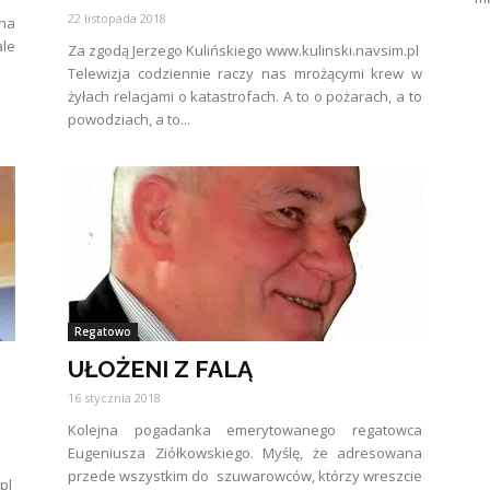
22 listopada 2018
 na
ale
Za zgodą Jerzego Kulińskiego www.kulinski.navsim.pl
Telewizja codziennie raczy nas mrożącymi krew w
żyłach relacjami o katastrofach. A to o pożarach, a to
powodziach, a to...
Regatowo
UŁOŻENI Z FALĄ
16 stycznia 2018
Kolejna pogadanka emerytowanego regatowca
Eugeniusza Ziółkowskiego. Myślę, że adresowana
przede wszystkim do szuwarowców, którzy wreszcie
.pl