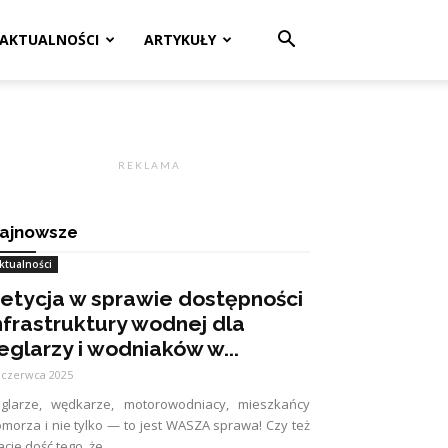
AKTUALNOŚCI
ARTYKUŁY
R E K L A M A
ajnowsze
ktualności
etycja w sprawie dostępności
nfrastruktury wodnej dla
eglarzy i wodniaków w...
 czerwca 2025
eglarze, wędkarze, motorowodniacy, mieszkańcy
morza i nie tylko — to jest WASZA sprawa! Czy też
cie dość tego, że...