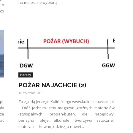
na morze się wybiorą.
y o
 co
Porady
POŻAR NA JACHCIE (2)
16 stycznia 2018
.pl
Za zgodą Jerzego Kulińskiego www.kulinski.navsim.pl
ła
Otóż jacht to istny magazyn groźnych materiałów
że
łatwopalnych: propan-butan, olej napędowy,
ać
benzyna, oleje, alkohole, tworzywa sztuczne,
materace, drewno, odzież, a nawet...