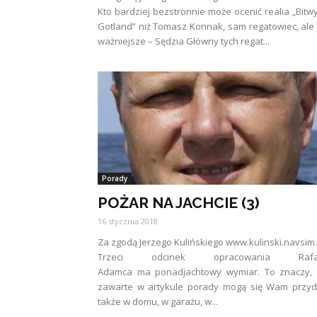
Kto bardziej bezstronnie może ocenić realia „Bitw
Gotland” niż Tomasz Konnak, sam regatowiec, ale
ważniejsze – Sędzia Główny tych regat...
Porady
POŻAR NA JACHCIE (3)
16 stycznia 2018
Za zgodą Jerzego Kulińskiego www.kulinski.navsim
Trzeci odcinek opracowania Rafa
Adamca ma ponadjachtowy wymiar. To znaczy, 
zawarte w artykule porady mogą się Wam przyd
także w domu, w garażu, w...