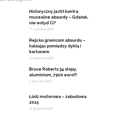
Historyczny jacht kontra
muzealne absurdy – Gdańsk,
nie wstyd Ci?
11 czerwca 2025
Rejs ku granicom absurdu –
halsując pomiędzy dyktą i
kartonem
21 kwietnia 2025
Bruce Roberts 34 stopy,
aluminium, 7900 euro!!!
2 stycznia 2025
Łódź motorowa – zabudowa
2015
10 grudnia 2024