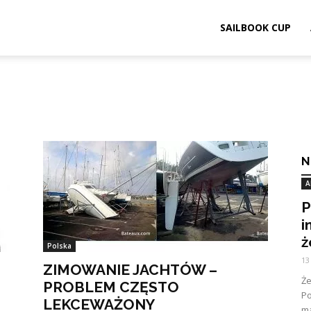
ook.pl
SAILBOOK CUP
N
A
P
i
ż
Polska
13
ZIMOWANIE JACHTÓW –
Ż
PROBLEM CZĘSTO
Po
LEKCEWAŻONY
ma