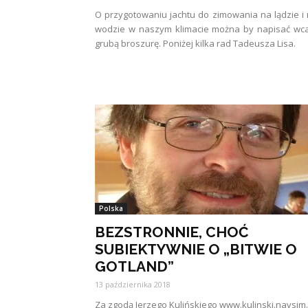
O przygotowaniu jachtu do zimowania na lądzie i
wodzie w naszym klimacie można by napisać wc
grubą broszurę. Poniżej kilka rad Tadeusza Lisa.
Polska
BEZSTRONNIE, CHOĆ
SUBIEKTYWNIE O „BITWIE O
GOTLAND”
13 października 2018
Za zgodą Jerzego Kulińskiego www.kulinski.navsim