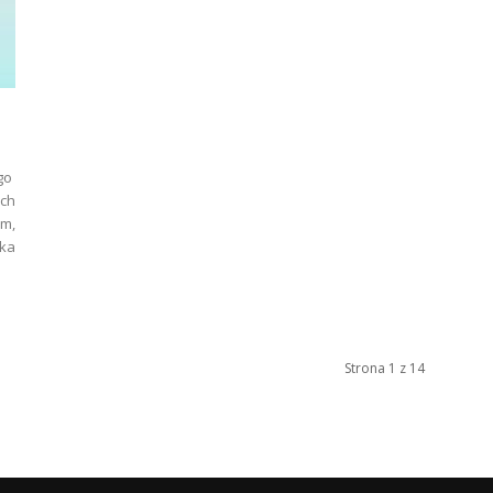
go
ych
em,
ka
Strona 1 z 14