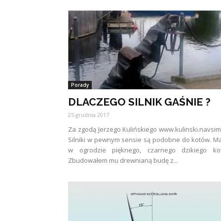
Porady
DLACZEGO SILNIK GAŚNIE ?
25 grudnia 2017
Za zgodą Jerzego Kulińskiego www.kulinski.navsim
Silniki w pewnym sensie są podobne do kotów. 
w ogrodzie pięknego, czarnego dzikiego kot
Zbudowałem mu drewnianą budę z...