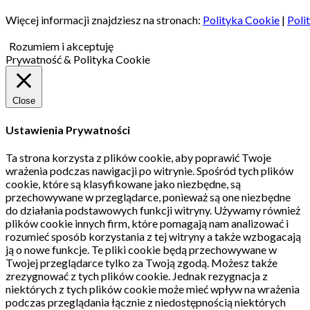
Więcej informacji znajdziesz na stronach:
Polityka Cookie
|
Poli
Rozumiem i akceptuję
Prywatność & Polityka Cookie
Close
Ustawienia Prywatności
Ta strona korzysta z plików cookie, aby poprawić Twoje
wrażenia podczas nawigacji po witrynie.
Spośród tych plików
cookie, które są klasyfikowane jako niezbędne, są
przechowywane w przeglądarce, ponieważ są one niezbędne
do działania podstawowych funkcji witryny.
Używamy również
plików cookie innych firm, które pomagają nam analizować i
rozumieć sposób korzystania z tej witryny a także wzbogacają
ją o nowe funkcje.
Te pliki cookie będą przechowywane w
Twojej przeglądarce tylko za Twoją zgodą.
Możesz także
zrezygnować z tych plików cookie.
Jednak rezygnacja z
niektórych z tych plików cookie może mieć wpływ na wrażenia
podczas przeglądania łącznie z niedostępnością niektórych