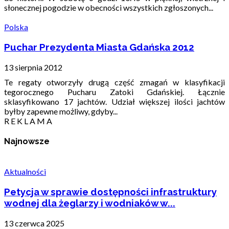
słonecznej pogodzie w obecności wszystkich zgłoszonych...
Polska
Puchar Prezydenta Miasta Gdańska 2012
13 sierpnia 2012
Te regaty otworzyły drugą część zmagań w klasyfikacji
tegorocznego Pucharu Zatoki Gdańskiej. Łącznie
sklasyfikowano 17 jachtów. Udział większej ilości jachtów
byłby zapewne możliwy, gdyby...
R E K L A M A
Najnowsze
Aktualności
Petycja w sprawie dostępności infrastruktury
wodnej dla żeglarzy i wodniaków w...
13 czerwca 2025