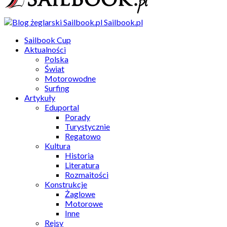
Sailbook.pl
Sailbook Cup
Aktualności
Polska
Świat
Motorowodne
Surfing
Artykuły
Eduportal
Porady
Turystycznie
Regatowo
Kultura
Historia
Literatura
Rozmaitości
Konstrukcje
Żaglowe
Motorowe
Inne
Rejsy