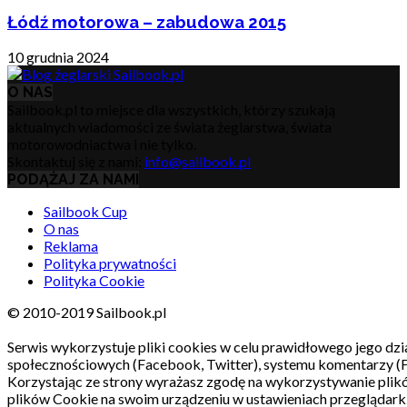
Łódź motorowa – zabudowa 2015
10 grudnia 2024
O NAS
Sailbook.pl to miejsce dla wszystkich, którzy szukają
aktualnych wiadomości ze świata żeglarstwa, świata
motorowodniactwa i nie tylko.
Skontaktuj się z nami:
info@sailbook.pl
PODĄŻAJ ZA NAMI
Sailbook Cup
O nas
Reklama
Polityka prywatności
Polityka Cookie
© 2010-2019 Sailbook.pl
Serwis wykorzystuje pliki cookies w celu prawidłowego jego dzia
społecznościowych (Facebook, Twitter), systemu komentarzy (
Korzystając ze strony wyrażasz zgodę na wykorzystywanie pli
plików Cookie na swoim urządzeniu w ustawieniach przeglądarki