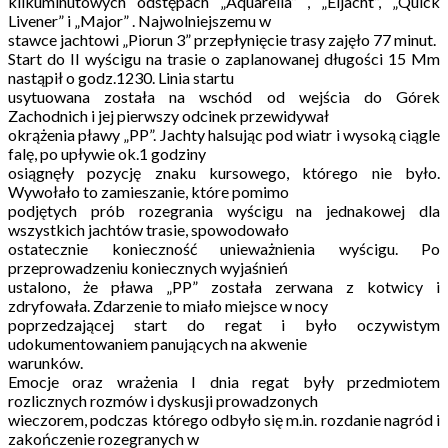
kilkuminutowych odstępach „Aquarella” , „Eljacht”, „Quick
Livener” i „Major” . Najwolniejszemu w
stawce jachtowi „Piorun 3” przepłynięcie trasy zajęło 77 minut.
Start do II wyścigu na trasie o zaplanowanej długości 15 Mm
nastąpił o godz.1230. Linia startu
usytuowana została na wschód od wejścia do Górek
Zachodnich i jej pierwszy odcinek przewidywał
okrążenia pławy „PP”. Jachty halsując pod wiatr i wysoką ciągle
falę, po upływie ok.1 godziny
osiągnęły pozycję znaku kursowego, którego nie było.
Wywołało to zamieszanie, które pomimo
podjętych prób rozegrania wyścigu na jednakowej dla
wszystkich jachtów trasie, spowodowało
ostatecznie konieczność unieważnienia wyścigu. Po
przeprowadzeniu koniecznych wyjaśnień
ustalono, że pława „PP” została zerwana z kotwicy i
zdryfowała. Zdarzenie to miało miejsce w nocy
poprzedzającej start do regat i było oczywistym
udokumentowaniem panujących na akwenie
warunków.
Emocje oraz wrażenia I dnia regat były przedmiotem
rozlicznych rozmów i dyskusji prowadzonych
wieczorem, podczas którego odbyło się m.in. rozdanie nagród i
zakończenie rozegranych w