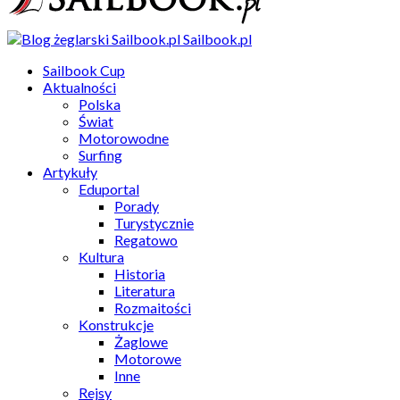
Sailbook.pl
Sailbook Cup
Aktualności
Polska
Świat
Motorowodne
Surfing
Artykuły
Eduportal
Porady
Turystycznie
Regatowo
Kultura
Historia
Literatura
Rozmaitości
Konstrukcje
Żaglowe
Motorowe
Inne
Rejsy