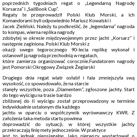
poprzednich tygodniach regat o „Legendarną Nagrodę
Korsarza” i „SailBook Cup”.
Regaty te przeprowadził Polski Klub Morski, a ich
Komandorami byli odpowiednio Mariusz Kowalski i
Jacek Zieliński. Należy tu podkreślić, że „legendarna” nagroda
to kompas, wierna replika nagrody
zdobytej w okresie międzywojennym przez jacht „Korsarz” i
następnie zaginiona. Polski Klub Morski z
okazji swego tegorocznego 90-lecia replikę wykonał i
ustanowił ją nagrodą przechodnią w regatach,
które zamierza organizować corocznie.Fundatorem nagrody
jest Pomorski Okręgowy Związek Żeglarski
Drugiego dnia regat wiatr osłabł i fala zmniejszyła swą
wysokość, co spowodowało, że na starcie
stanęły wszystkie, poza „Diamentem”, zgłoszone jachty. Start
do tego wyścigu na trasie bardzo
zbliżonej do II wyścigu został przeprowadzony w terminie
indywidualnie ustalonym dla każdego
jachtu w oparciu o współczynnik wyrównawczy KWR. Z
założenia taka metoda startu powinna
doprowadzić do sytuacji, w której wszystkie jachty
przekraczają linię mety jednocześnie. W praktyce
jest to jednak nieosiągalne. Jako pierwszy wystartował o