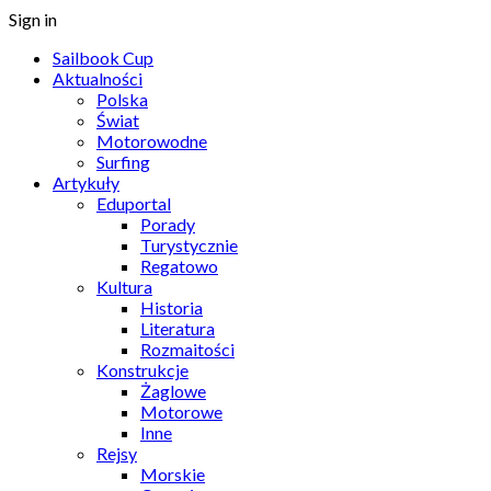
Sign in
Sailbook Cup
Aktualności
Polska
Świat
Motorowodne
Surfing
Artykuły
Eduportal
Porady
Turystycznie
Regatowo
Kultura
Historia
Literatura
Rozmaitości
Konstrukcje
Żaglowe
Motorowe
Inne
Rejsy
Morskie