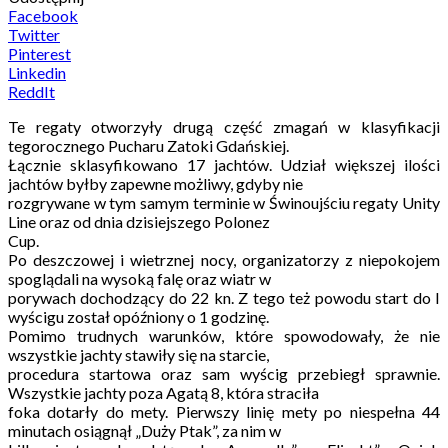
Facebook
Twitter
Pinterest
Linkedin
ReddIt
Te regaty otworzyły drugą część zmagań w klasyfikacji
tegorocznego Pucharu Zatoki Gdańskiej.
Łącznie sklasyfikowano 17 jachtów. Udział większej ilości
jachtów byłby zapewne możliwy, gdyby nie
rozgrywane w tym samym terminie w Świnoujściu regaty Unity
Line oraz od dnia dzisiejszego Polonez
Cup.
Po deszczowej i wietrznej nocy, organizatorzy z niepokojem
spoglądali na wysoką falę oraz wiatr w
porywach dochodzący do 22 kn. Z tego też powodu start do I
wyścigu został opóźniony o 1 godzinę.
Pomimo trudnych warunków, które spowodowały, że nie
wszystkie jachty stawiły się na starcie,
procedura startowa oraz sam wyścig przebiegł sprawnie.
Wszystkie jachty poza Agatą 8, która straciła
foka dotarły do mety. Pierwszy linię mety po niespełna 44
minutach osiągnął „Duży Ptak”, za nim w