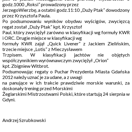
godz.1000 „Roksi” prowadzony przez
JerzegoWierzbę, a ostatni godz.11:10 „Duży Ptak” dowodzony
przez Krzysztofa Paula.
Po podsumowaniu wyników obydwu wyścigów, zwycięzcą
regat został „Duży Ptak” kpt. Krzysztof
Paul, który zwyciężył zarówno w klasyfikacji wg formuły KWR
i ORC. Drugie miejsce w klasyfikacji wg
formuły KWR zajął „Quick Livener” z Jackiem Zielińskim,
trzecie miejsce „Lotis” z Mieczysławem
Trzpisem. W klasyfikacji jachtów nie objętych
współczynnikiem wyrównawczym zwyciężył „Orion”
kpt. Zbigniew Witbrot.
Podsumowując regaty o Puchar Prezydenta Miasta Gdańska
2012 należy uznać je za udane, a z uwagi
na panujące w ich trakcie prawdziwie morskie warunki, za
doskonały trening przed Morskimi
Żeglarskimi Mistrzostwami Polski, które startują 24 sierpnia w
Gdyni.
Andrzej Szrubkowski