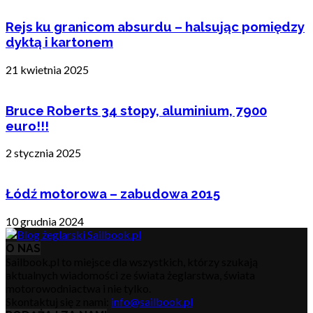
Rejs ku granicom absurdu – halsując pomiędzy
dyktą i kartonem
21 kwietnia 2025
Bruce Roberts 34 stopy, aluminium, 7900
euro!!!
2 stycznia 2025
Łódź motorowa – zabudowa 2015
10 grudnia 2024
O NAS
Sailbook.pl to miejsce dla wszystkich, którzy szukają
aktualnych wiadomości ze świata żeglarstwa, świata
motorowodniactwa i nie tylko.
Skontaktuj się z nami:
info@sailbook.pl