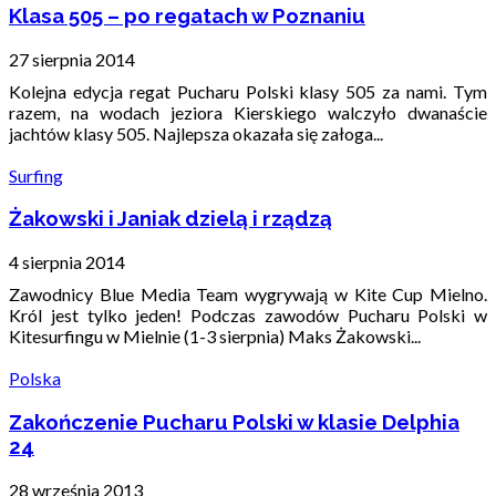
Klasa 505 – po regatach w Poznaniu
27 sierpnia 2014
Kolejna edycja regat Pucharu Polski klasy 505 za nami. Tym
razem, na wodach jeziora Kierskiego walczyło dwanaście
jachtów klasy 505. Najlepsza okazała się załoga...
Surfing
Żakowski i Janiak dzielą i rządzą
4 sierpnia 2014
Zawodnicy Blue Media Team wygrywają w Kite Cup Mielno.
Król jest tylko jeden! Podczas zawodów Pucharu Polski w
Kitesurfingu w Mielnie (1-3 sierpnia) Maks Żakowski...
Polska
Zakończenie Pucharu Polski w klasie Delphia
24
28 września 2013