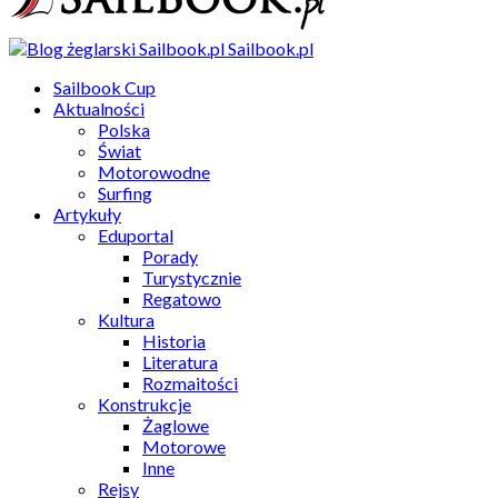
Sailbook.pl
Sailbook Cup
Aktualności
Polska
Świat
Motorowodne
Surfing
Artykuły
Eduportal
Porady
Turystycznie
Regatowo
Kultura
Historia
Literatura
Rozmaitości
Konstrukcje
Żaglowe
Motorowe
Inne
Rejsy