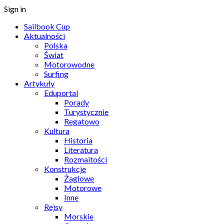
Sign in
Sailbook Cup
Aktualności
Polska
Świat
Motorowodne
Surfing
Artykuły
Eduportal
Porady
Turystycznie
Regatowo
Kultura
Historia
Literatura
Rozmaitości
Konstrukcje
Żaglowe
Motorowe
Inne
Rejsy
Morskie