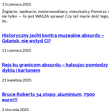
13 czerwca 2025
Żeglarze, wędkarze, motorowodniacy, mieszkańcy Pomorza i
nie tylko — to jest WASZA sprawa! Czy też macie dość tego,
że...
Historyczny jacht kontra muzealne absurdy –
Gdańsk, nie wstyd Ci?
11 czerwca 2025
Rejs ku granicom absurdu – halsując pomiędzy
dyktą i kartonem
21 kwietnia 2025
Bruce Roberts 34 stopy, aluminium, 7900
euro!!!
2 stycznia 2025