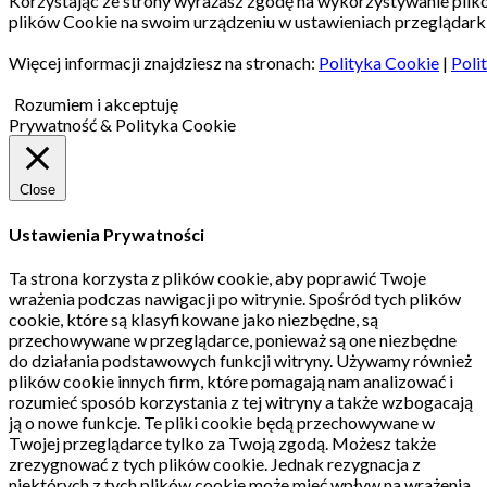
Korzystając ze strony wyrażasz zgodę na wykorzystywanie pli
plików Cookie na swoim urządzeniu w ustawieniach przeglądarki
Więcej informacji znajdziesz na stronach:
Polityka Cookie
|
Poli
Rozumiem i akceptuję
Prywatność & Polityka Cookie
Close
Ustawienia Prywatności
Ta strona korzysta z plików cookie, aby poprawić Twoje
wrażenia podczas nawigacji po witrynie.
Spośród tych plików
cookie, które są klasyfikowane jako niezbędne, są
przechowywane w przeglądarce, ponieważ są one niezbędne
do działania podstawowych funkcji witryny.
Używamy również
plików cookie innych firm, które pomagają nam analizować i
rozumieć sposób korzystania z tej witryny a także wzbogacają
ją o nowe funkcje.
Te pliki cookie będą przechowywane w
Twojej przeglądarce tylko za Twoją zgodą.
Możesz także
zrezygnować z tych plików cookie.
Jednak rezygnacja z
niektórych z tych plików cookie może mieć wpływ na wrażenia