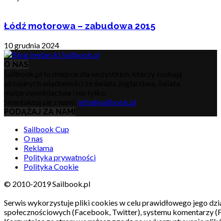
Łódź motorowa – zabudowa 2015
10 grudnia 2024
O NAS
Sailbook.pl to miejsce dla wszystkich, którzy szukają
aktualnych wiadomości ze świata żeglarstwa, świata
motorowodniactwa i nie tylko.
Skontaktuj się z nami:
info@sailbook.pl
PODĄŻAJ ZA NAMI
Sailbook Cup
O nas
Reklama
Polityka prywatności
Polityka Cookie
© 2010-2019 Sailbook.pl
Serwis wykorzystuje pliki cookies w celu prawidłowego jego dzia
społecznościowych (Facebook, Twitter), systemu komentarzy (