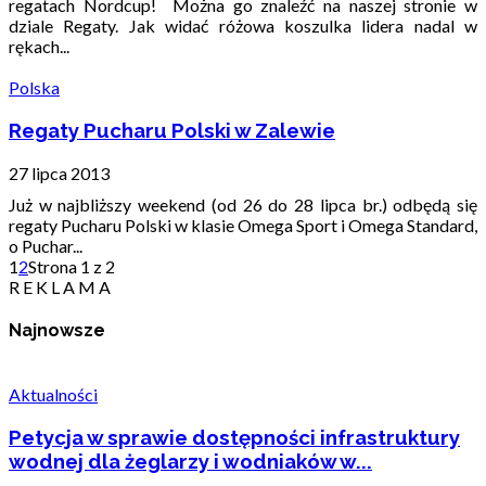
regatach Nordcup! Można go znaleźć na naszej stronie w
dziale Regaty. Jak widać różowa koszulka lidera nadal w
rękach...
Polska
Regaty Pucharu Polski w Zalewie
27 lipca 2013
Już w najbliższy weekend (od 26 do 28 lipca br.) odbędą się
regaty Pucharu Polski w klasie Omega Sport i Omega Standard,
o Puchar...
1
2
Strona 1 z 2
R E K L A M A
Najnowsze
Aktualności
Petycja w sprawie dostępności infrastruktury
wodnej dla żeglarzy i wodniaków w...