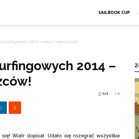
ook.pl
SAILBOOK CUP
 Kitesurfingowych 2014 – mamy 3 zwycięzców!
surfingowych 2014 –
Z
zców!
924
0
 się! Wiatr dopisał. Udało się rozegrać wszystkie