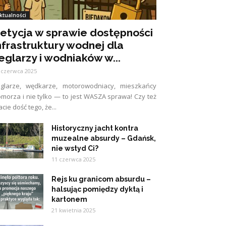
ktualności
etycja w sprawie dostępności
nfrastruktury wodnej dla
eglarzy i wodniaków w...
 czerwca 2025
eglarze, wędkarze, motorowodniacy, mieszkańcy
morza i nie tylko — to jest WASZA sprawa! Czy też
cie dość tego, że...
Historyczny jacht kontra
muzealne absurdy – Gdańsk,
nie wstyd Ci?
11 czerwca 2025
Rejs ku granicom absurdu –
halsując pomiędzy dyktą i
kartonem
21 kwietnia 2025