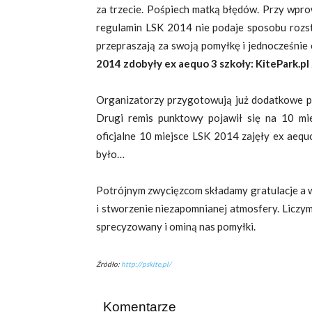
za trzecie. Pośpiech matką błędów. Przy wpro
regulamin LSK 2014 nie podaje sposobu rozst
przepraszają za swoją pomyłkę i jednocześnie 
2014 zdobyły ex aequo 3 szkoły: KitePark.pl z
Organizatorzy przygotowują już dodatkowe puc
Drugi remis punktowy pojawił się na 10 mi
oficjalne 10 miejsce LSK 2014 zajęły ex aequ
było…
Potrójnym zwycięzcom składamy gratulacje a w
i stworzenie niezapomnianej atmosfery. Liczym
sprecyzowany i ominą nas pomyłki.
Źródło:
http://pskite.pl/
Komentarze