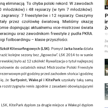
ną eliminacją. To chyba polski rekord. W zawodach
A
0 młodzików) i 48 rejsiarzy (w tym 7 młodzików).
P
agranicy: 7 freestylerów i 12 rejsiarzy. Cieszymy
i
tały przez czołówkę światową. Mieliśmy okazję
ż
omie dopingując aktualnemu vice-mistrzowi świata
teracingu oraz zawodnikom freestyle z pudła PKRA.
13
gi foilboardingu – klasie przyszłości.
Ż
Po
i Szkół Kitesurfingowych (LSK)
. Pomysł
Jarka Issela
działa
ma
brazić kolejne sezony bez „ligowców”. LSK 2014 to w sumie
 rewskiej było aż 12 szkółek! Rywalizacja o tytuł najlepszej
słownie do ostatnich minut Mistrzostw Polski Freestyle
u rezerwowym pół godziny przed zachodem słońca i godzinę
ię, że
Surfpoint, Wake.pl i KitePark
uzyskały taką samą
 rozstrzygnęła remis zgodnie z zasadami obowiązującymi
 LSK, KitePark dyplom za drugie miejsce a Wake.pl dyplom