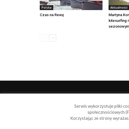
Polska
Aktualności
Czas na Rewę
Martyna Kon
kitesurfing
sezonowym
O 
Serwis wykorzystuje pliki co
Sail
społecznościowych (F
wiad
Korzystając ze strony wyraża
nie t