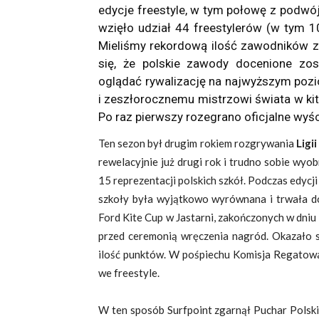
edycje freestyle, w tym połowę z podwój
wzięło udział 44 freestylerów (w tym 1
Mieliśmy rekordową ilość zawodników z z
się, że polskie zawody docenione zos
oglądać rywalizację na najwyższym pozi
i zeszłorocznemu mistrzowi świata w ki
Po raz pierwszy rozegrano oficjalne wyści
Ten sezon był drugim rokiem rozgrywania
Ligi
rewelacyjnie już drugi rok i trudno sobie wyo
15 reprezentacji polskich szkół. Podczas edycji
szkoły była wyjątkowo wyrównana i trwała do
Ford Kite Cup w Jastarni, zakończonych w dni
przed ceremonią wręczenia nagród. Okazało s
ilość punktów. W pośpiechu Komisja Regatowa
we freestyle.
W ten sposób Surfpoint zgarnął Puchar Polski