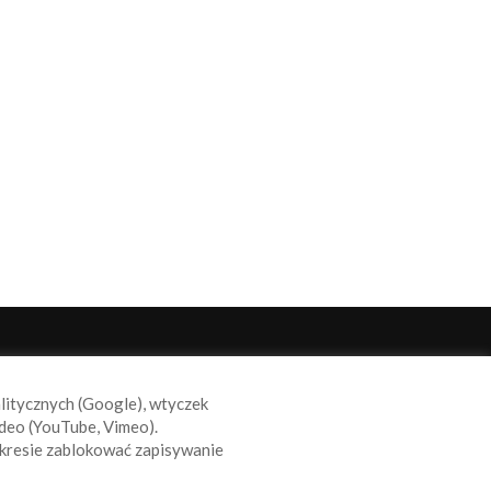
ODĄŻAJ ZA NAMI
alitycznych (Google), wtyczek
deo (YouTube, Vimeo).
kresie zablokować zapisywanie