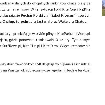
wadzaniu danych do oficjalnych rankingów okazało się, że
rzygania remisów. W tej sytuacji Ford Kite Cup i PZKite
ogłaszają, że
Puchar Polski Ligii Szkół Kitesurfingowych
 Chałup, Surpoint.pl z Jastarni oraz Wake.pl z Chałup.
hary i przekażą je w trybie pilnym KitePark.pl i Wake.pl.
ejscu, gdzie ponownie remisowały 3 szkoły. Tym samym
o SurfRewa.pl, KiteClub.pl i KiteCrew. Więcej remisów nie
szystkim zawodnikom LSK dziękujemy pięknie za ich udział
y na Was za rok i obiecujemy, że regulamin będzie bardziej