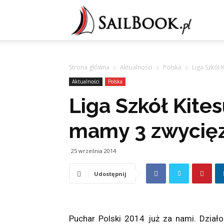
Sailb
Strona główna
Aktualności
Polska
Liga Szkół
Aktualności
Polska
Liga Szkół Kite
mamy 3 zwycię
25 września 2014
Udostępnij
Puchar Polski 2014 już za nami. Działo