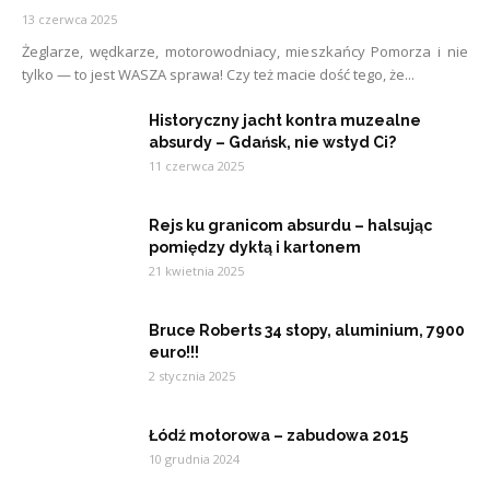
13 czerwca 2025
Żeglarze, wędkarze, motorowodniacy, mieszkańcy Pomorza i nie
tylko — to jest WASZA sprawa! Czy też macie dość tego, że...
Historyczny jacht kontra muzealne
absurdy – Gdańsk, nie wstyd Ci?
11 czerwca 2025
Rejs ku granicom absurdu – halsując
pomiędzy dyktą i kartonem
21 kwietnia 2025
Bruce Roberts 34 stopy, aluminium, 7900
euro!!!
2 stycznia 2025
Łódź motorowa – zabudowa 2015
10 grudnia 2024