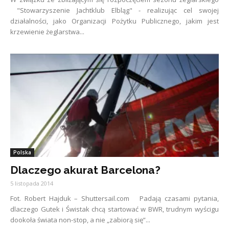
"Stowarzyszenie Jachtklub Elbląg" - realizując cel swojej
działalności, jako Organizacji Pożytku Publicznego, jakim jest
krzewienie żeglarstwa...
Polska
Dlaczego akurat Barcelona?
5 listopada 2014
Fot. Robert Hajduk – Shuttersail.com Padają czasami pytania,
dlaczego Gutek i Świstak chcą startować w BWR, trudnym wyścigu
dookoła świata non-stop, a nie „zabiorą się”...