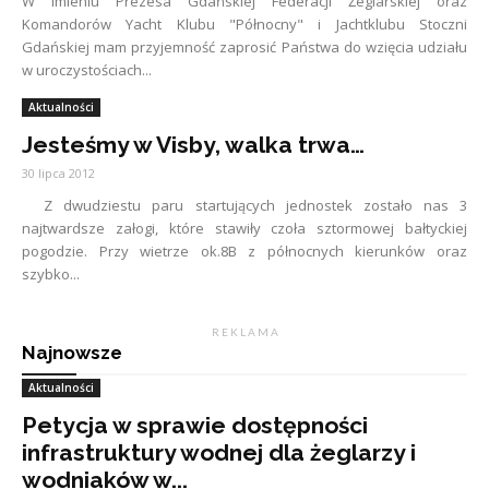
W imieniu Prezesa Gdańskiej Federacji Żeglarskiej oraz
Komandorów Yacht Klubu "Północny" i Jachtklubu Stoczni
Gdańskiej mam przyjemność zaprosić Państwa do wzięcia udziału
w uroczystościach...
Aktualności
Jesteśmy w Visby, walka trwa…
30 lipca 2012
Z dwudziestu paru startujących jednostek zostało nas 3
najtwardsze załogi, które stawiły czoła sztormowej bałtyckiej
pogodzie. Przy wietrze ok.8B z północnych kierunków oraz
szybko...
R E K L A M A
Najnowsze
Aktualności
Petycja w sprawie dostępności
infrastruktury wodnej dla żeglarzy i
wodniaków w...