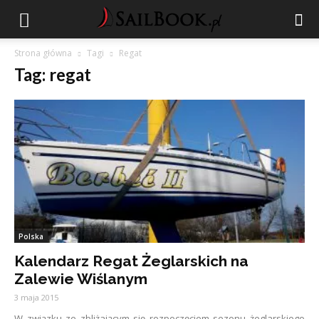
Strona główna
Tagi
Regat
Tag: regat
Polska
Kalendarz Regat Żeglarskich na
Zalewie Wiślanym
3 maja 2015
W związku ze zbliżającym się rozpoczęciem sezonu żeglarskiego