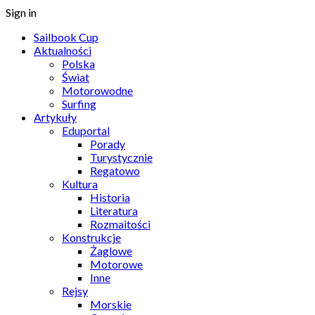
Sign in
Sailbook Cup
Aktualności
Polska
Świat
Motorowodne
Surfing
Artykuły
Eduportal
Porady
Turystycznie
Regatowo
Kultura
Historia
Literatura
Rozmaitości
Konstrukcje
Żaglowe
Motorowe
Inne
Rejsy
Morskie