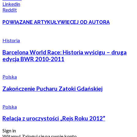
Linkedin
ReddIt
POWIĄZANE ARTYKUŁY
WIĘCEJ OD AUTORA
Historia
Barcelona World Race: Historia wyścigu – druga
edycja BWR 2010-2011
Polska
Zakończenie Pucharu Zatoki Gdańskiej
Polska
Relacja z uroczystości „Rejs Roku 2012”
Sign in
Witamy! Zaloguj się na swoje konto