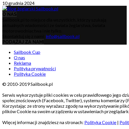
10 grudnia 2024
O NAS
Sailbook.pl to miejsce dla wszystkich, którzy szukają
aktualnych wiadomości ze świata żeglarstwa, świata
motorowodniactwa i nie tylko.
Skontaktuj się z nami:
info@sailbook.pl
PODĄŻAJ ZA NAMI
Sailbook Cup
O nas
Reklama
Polityka prywatności
Polityka Cookie
© 2010-2019 Sailbook.pl
Serwis wykorzystuje pliki cookies w celu prawidłowego jego dzia
społecznościowych (Facebook, Twitter), systemu komentarzy (
Korzystając ze strony wyrażasz zgodę na wykorzystywanie pli
plików Cookie na swoim urządzeniu w ustawieniach przeglądarki
Więcej informacji znajdziesz na stronach:
Polityka Cookie
|
Poli