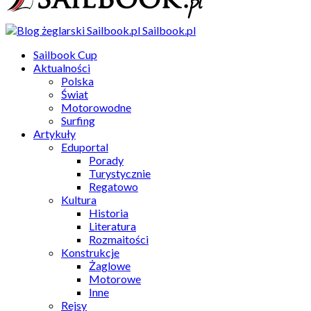
Sailbook.pl
Sailbook Cup
Aktualności
Polska
Świat
Motorowodne
Surfing
Artykuły
Eduportal
Porady
Turystycznie
Regatowo
Kultura
Historia
Literatura
Rozmaitości
Konstrukcje
Żaglowe
Motorowe
Inne
Rejsy